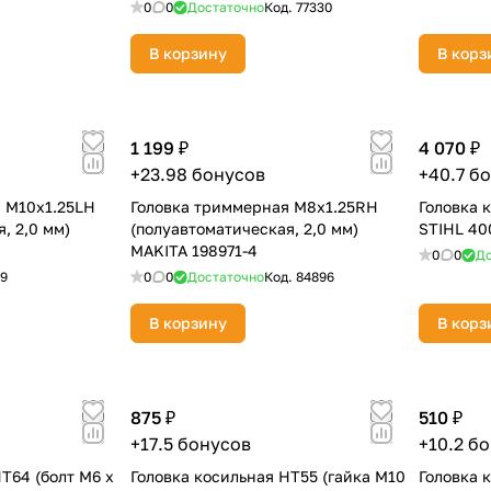
0
0
Достаточно
Код.
77330
В корзину
В корз
1 199 ₽
4 070 ₽
+23.98 бонусов
+40.7 б
раз в 2 недели
 M10х1.25LH
Головка триммерная M8x1.25RH
Головка 
, 2,0 мм)
(полуавтоматическая, 2,0 мм)
STIHL 40
MAKITA 198971-4
0
0
До
29
0
0
Достаточно
Код.
84896
В корзину
В корз
875 ₽
510 ₽
+17.5 бонусов
+10.2 б
Т64 (болт М6 х
Головка косильная НТ55 (гайка М10
Головка 