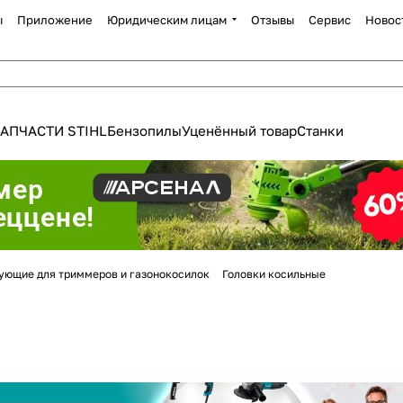
ы
Приложение
Юридическим лицам
Отзывы
Сервис
Новос
АПЧАСТИ STIHL
Бензопилы
Уценённый товар
Станки
ующие для триммеров и газонокосилок
Головки косильные
Для клиентов всех банков
Разбейте
оплату
а части
без переплат