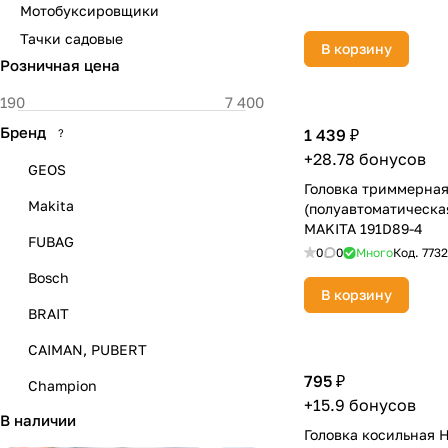
Мотобуксировщики
Тачки садовые
В корзину
Розничная цена
Бренд
1 439 ₽
?
+28.78 бонусов
GEOS
Головка триммерная
Makita
(полуавтоматическая
MAKITA 191D89-4
FUBAG
0
0
Много
Код.
773
Bosch
В корзину
BRAIT
CAIMAN, PUBERT
795 ₽
Champion
+15.9 бонусов
В наличии
DAEWOO
Головка косильная Н