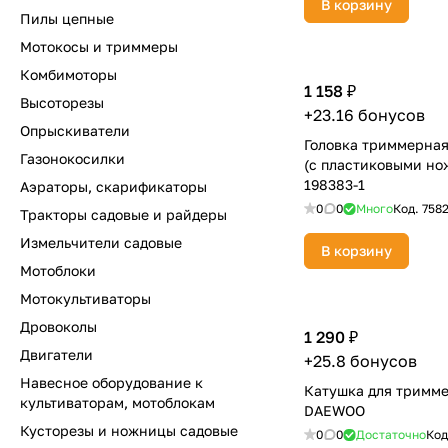
В корзину
Пилы цепные
Мотокосы и триммеры
Комбимоторы
1 158 ₽
Высоторезы
+23.16 бонусов
Опрыскиватели
Головка триммерная
Газонокосилки
(с пластиковыми но
198383-1
Аэраторы, скарификаторы
0
0
Много
Код.
758
Тракторы садовые и райдеры
Измельчители садовые
В корзину
Мотоблоки
Мотокультиваторы
Дровоколы
1 290 ₽
Двигатели
+25.8 бонусов
Навесное оборудование к
Катушка для тримме
культиваторам, мотоблокам
DAEWOO
Кусторезы и ножницы садовые
0
0
Достаточно
Код