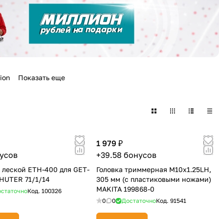
ion
Показать еще
1 979 ₽
нусов
+39.58 бонусов
с леской ETH-400 для GET-
Головка триммерная M10х1.25LH,
HUTER 71/1/14
305 мм (с пластиковыми ножами)
MAKITA 199868-0
статочно
Код.
100326
0
0
Достаточно
Код.
91541