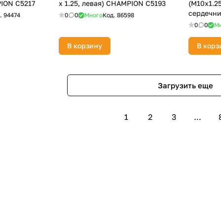
PION C5217
х 1.25, левая) CHAMPION C5193
(M10x1.2
сердечни
.
94474
0
0
Много
Код.
86598
0
0
М
В корзину
В корз
Загрузить еще
1
2
3
...