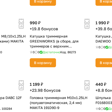
В корзину
В корз
Оставшиеся
75
% будут
списываться
с вашей карты
по
25
%
каждые 2 недели
990 ₽
1 990 ₽
+19.8 бонусов
+39.8 б
 M8/10х1.25LH
Катушка триммерная
Катушка 
жами) MAKITA
GREENWORKS (в сборе, для
DAEWOO
Подробнее
об оплате Плайтом
триммеров с верхним
0
0
До
расположением двигателя 40V)
20
0
0
Достаточно
Код.
86273
2926507
В корзину
В корз
25
раз в 2
Остались вопросы?
недели
1 199 ₽
440 ₽
8 800 302-02-51
+23.98 бонусов
+8.8 бо
plait.ru
ра DABC 12F
Головка триммерная M10х1.25LH
Шпулька 
(полуавтоматическая, 2,4 мм)
F016800
MAKITA 191D90-9
.
100284
0
0
До