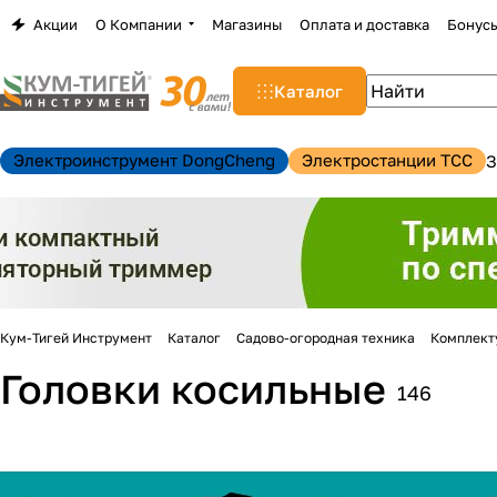
Акции
О Компании
Магазины
Оплата и доставка
Бонус
Каталог
Электроинструмент DongCheng
Электростанции TCC
З
Кум-Тигей Инструмент
Каталог
Садово-огородная техника
Комплект
Головки косильные
146
н