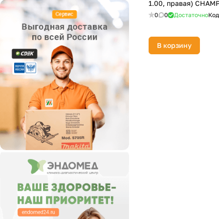
1.00, правая) CHAM
DDE
0
0
Достаточно
Код
Einhell
GREENWORKS
В корзину
Huter
PATRIOT
STIHL
ЗУБР
Мобил К