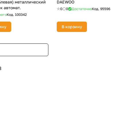
5левая) металлический
DAEWOO
к автомат.
0
0
Достаточно
Код.
95596
ного
Код.
100342
ину
В корзину
8