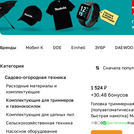
Бренды
Мобил К
DDE
Einhell
ЗУБР
DAEWOO
Категория
Сначала попу
Садово-огородная техника
Расходные материалы и
1 524 ₽
комплектующие
+30.48 бонусов
Комплектующие для триммеров
Головка триммерная
и газонокосилок
(полуавтоматическая
Комплектующие для цепных пил
быстрая намотка) M
Сельскохозяйственная техника
0
0
Достаточно
Код
Насосное оборудование