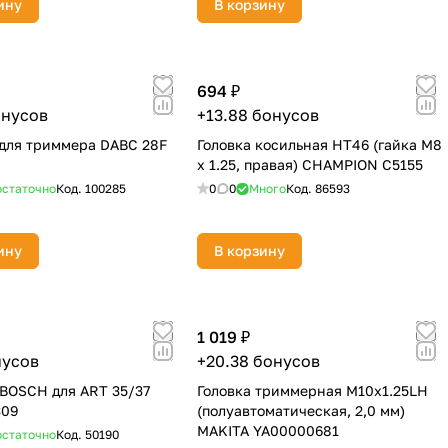
ину
В корзину
694 ₽
онусов
+13.88 бонусов
для триммера DABC 28F
Головка косильная НТ46 (гайка М8
х 1.25, правая) CHAMPION C5155
статочно
Код.
100285
0
0
Много
Код.
86593
ину
В корзину
1 019 ₽
нусов
+20.38 бонусов
BOSCH для ART 35/37
Головка триммерная M10х1.25LH
309
(полуавтоматическая, 2,0 мм)
MAKITA YA00000681
статочно
Код.
50190