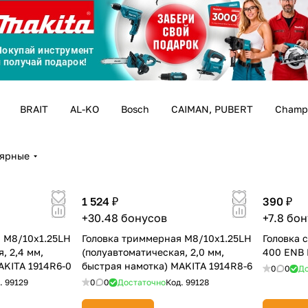
График платежей
Сегодня
25
%
BRAIT
AL-KO
Bosch
CAIMAN, PUBERT
Champ
лярные
Добавляйте товары
в корзину
1 524 ₽
390 ₽
Оплачивайте сегодня только
+30.48 бонусов
+7.8 бо
25
% картой любого банка
 M8/10x1.25LH
Головка триммерная M8/10x1.25LH
Головка 
, 2,4 мм,
(полуавтоматическая, 2,0 мм,
400 ENB 
AKITA 1914R6-0
быстрая намотка) MAKITA 1914R8-6
0
0
До
Получайте товар
выбранный способом
.
99129
0
0
Достаточно
Код.
99128