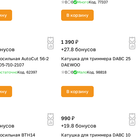
0
0
Много
Код.
77337
ину
В корзину
1 390 ₽
онусов
+27.8 бонусов
косильная AutoCut 56-2
Катушка для триммера DABC 25
05-710-2107
DAEWOO
статочно
Код.
62397
0
0
Мало
Код.
98818
ину
В корзину
990 ₽
онусов
+19.8 бонусов
косильная BTH14
Катушка для триммера DABC 10