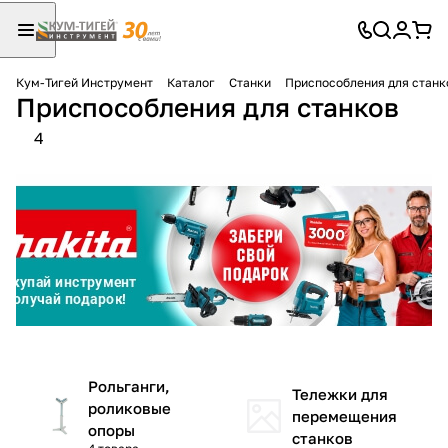
Кум-Тигей Инструмент
Каталог
Станки
Приспособления для станк
Приспособления для станков
Для клиентов всех банков
4
Разбейте
оплату
на части
без переплат
График платежей
Сегодня
Рольганги,
25
%
Тележки для
роликовые
перемещения
опоры
станков