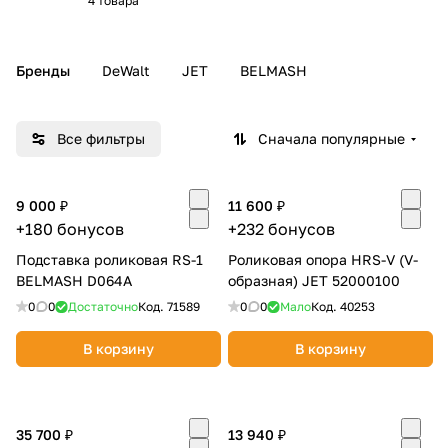
4 товара
Добавляйте товары
в корзину
Бренды
DeWalt
JET
BELMASH
Оплачивайте сегодня только
Все фильтры
Сначала популярные
25
% картой любого банка
9 000 ₽
11 600 ₽
Получайте товар
+180 бонусов
+232 бонусов
выбранный способом
Подставка роликовая RS-1
Роликовая опора HRS-V (V-
BELMASH D064A
образная) JET 52000100
Оставшиеся
75
% будут
0
0
Достаточно
Код.
71589
0
0
Мало
Код.
40253
списываться
с вашей карты
по
25
%
каждые 2 недели
В корзину
В корзину
35 700 ₽
13 940 ₽
Подробнее