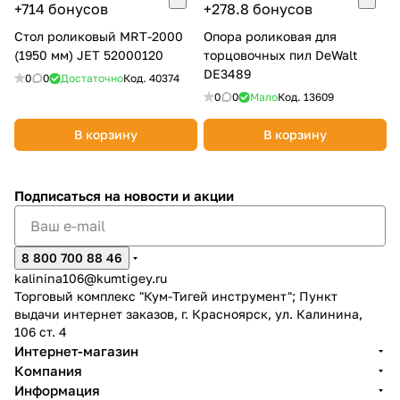
+714 бонусов
+278.8 бонусов
об оплате Плайтом
Стол роликовый MRT-2000
Опора роликовая для
(1950 мм) JET 52000120
торцовочных пил DeWalt
DE3489
0
0
Достаточно
Код.
40374
0
0
Мало
Код.
13609
Остались вопросы?
25
8 800 302-02-51
В корзину
В корзину
plait.ru
раз в 2
недели
Подписаться
на новости и акции
8 800 700 88 46
kalinina106@kumtigey.ru
Торговый комплекс "Кум-Тигей инструмент"; Пункт
выдачи интернет заказов, г. Красноярск, ул. Калинина,
106 ст. 4
Интернет-магазин
Компания
Информация