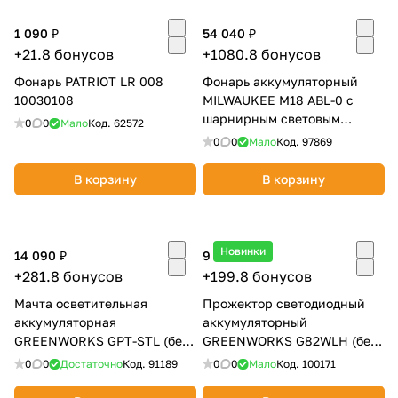
Добавляйте товары
1 090 ₽
54 040 ₽
в корзину
+21.8 бонусов
+1080.8 бонусов
Фонарь PATRIOT LR 008
Фонарь аккумуляторный
10030108
MILWAUKEE M18 ABL-0 с
Оплачивайте сегодня только
шарнирным световым
0
0
Мало
Код.
62572
25
% картой любого банка
блоком (без АКБ и ЗУ)
0
0
Мало
Код.
97869
4933498147
В корзину
В корзину
Получайте товар
выбранный способом
Новинки
14 090 ₽
9 990 ₽
Оставшиеся
75
% будут
+281.8 бонусов
+199.8 бонусов
списываться
с вашей карты
Мачта осветительная
Прожектор светодиодный
по
25
%
каждые 2 недели
аккумуляторная
аккумуляторный
GREENWORKS GPT-STL (без
GREENWORKS G82WLH (без
АКБ и ЗУ) 3503207
АКБ и ЗУ) 3504007
0
0
Достаточно
Код.
91189
0
0
Мало
Код.
100171
Подробнее