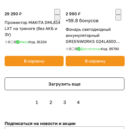
29 290 ₽
2 990 ₽
+59.8 бонусов
Прожектор MAKITA DML814
LXT на треноге (без АКБ и
Фонарь светодиодный
ЗУ)
аккумуляторный
GREENWORKS G24LA500
0
0
Мало
Код.
81334
(без АКБ и ЗУ) 3501007
0
0
Достаточно
Код.
85790
В корзину
В корзину
Загрузить еще
1
2
3
4
Подписаться
на новости и акции