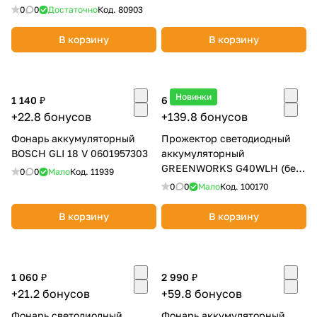
0
0
Достаточно
Код.
80903
В корзину
В корзину
Новинки
1 140 ₽
6 990 ₽
раз в 2 недели
+22.8 бонусов
+139.8 бонусов
Фонарь аккумуляторный
Прожектор светодиодный
BOSCH GLI 18 V 0601957303
аккумуляторный
GREENWORKS G40WLH (без
0
0
Мало
Код.
11939
АКБ и ЗУ) 3503907
0
0
Мало
Код.
100170
В корзину
В корзину
1 060 ₽
2 990 ₽
+21.2 бонусов
+59.8 бонусов
Фонарь светодиодный
Фонарь аккумуляторный