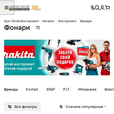
Кум-Тигей Инструмент
Каталог
Инструмент
Фонари
Фонари
Для клиентов всех банков
72
Разбейте
оплату
на части
без переплат
График платежей
Бренды
Einhell
ЗУБР
P.I.T.
Milwaukee
Bosc
Сегодня
25
%
Все фильтры
Сначала популярные