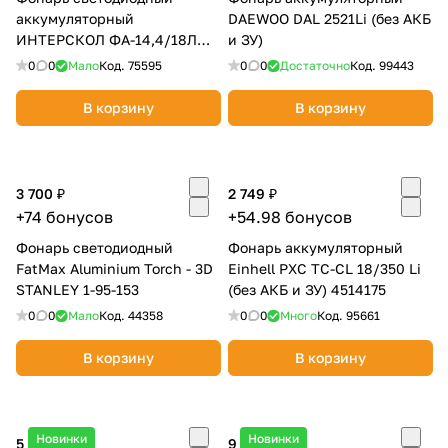
аккумуляторный
DAEWOO DAL 2521Li (без АКБ
ИНТЕРСКОЛ ФА-14,4/18Л
и ЗУ)
АПИ (без АКБ и ЗУ)
0
0
Мало
Код.
75595
0
0
Достаточно
Код.
99443
В корзину
В корзину
3 700 ₽
2 749 ₽
+74 бонусов
+54.98 бонусов
Фонарь светодиодный
Фонарь аккумуляторный
FatMax Aluminium Torch - 3D
Einhell PXC TC-CL 18/350 Li
STANLEY 1-95-153
(без АКБ и ЗУ) 4514175
0
0
Мало
Код.
44358
0
0
Много
Код.
95661
В корзину
В корзину
Новинки
Новинки
5 090 ₽
9 790 ₽