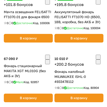
+101.8 бонусов
+195.8 бонусов
Мачта освещения FELISATTI
Аккумулятоный фонарь
FT1070.01 для фонаря 6500
FELISATTI FT1070 HD (6500,
18В, коробка, без АКБ и ЗУ)
0
0
Достаточно
Код.
100006
0
0
Достаточно
Код.
100004
В корзину
В корзину
67 090 ₽
10 010 ₽
+200.2 бонусов
Фонарь стационарный
MAKITA XGT ML010G (без
Фонарь налобный
АКБ и ЗУ)
MILWAUKEE ISHL-0
4933478112
0
0
Мало
Код.
92857
0
0
Достаточно
Код.
80904
В корзину
В корзину