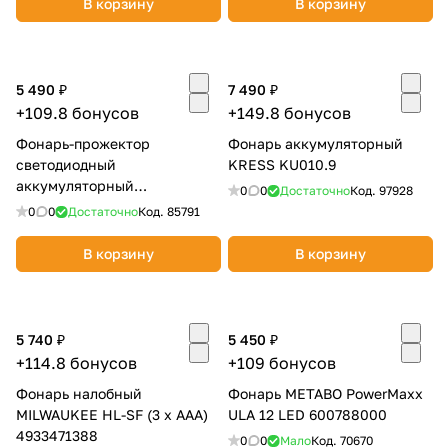
В корзину
В корзину
об оплате Плайтом
5 490 ₽
7 490 ₽
+109.8 бонусов
+149.8 бонусов
Остались вопросы?
25
Фонарь-прожектор
Фонарь аккумуляторный
8 800 302-02-51
светодиодный
KRESS KU010.9
plait.ru
раз в 2
аккумуляторный
0
0
Достаточно
Код.
97928
недели
GREENWORKS G24SL (без
0
0
Достаточно
Код.
85791
АКБ и ЗУ) 3401207
В корзину
В корзину
5 740 ₽
5 450 ₽
+114.8 бонусов
+109 бонусов
Фонарь налобный
Фонарь METABO PowerMaxx
MILWAUKEE HL-SF (3 х ААА)
ULA 12 LED 600788000
4933471388
0
0
Мало
Код.
70670