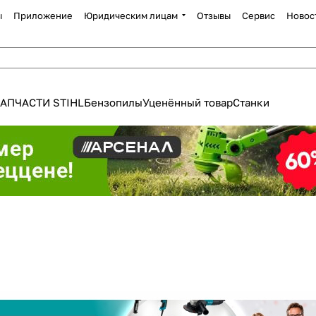
ы
Приложение
Юридическим лицам
Отзывы
Сервис
Новос
АПЧАСТИ STIHL
Бензопилы
Уценённый товар
Станки
Для клиентов всех банков
Разбейте
оплату
а части
без переплат