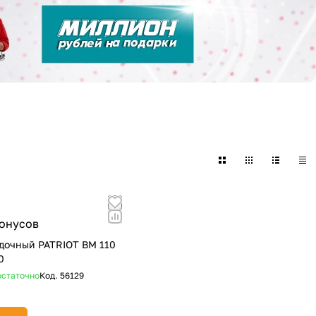
бонусов
дочный PATRIOT ВМ 110
0
статочно
Код.
56129