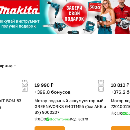
График платежей
Сегодня
25
%
Добавляйте товары
в корзину
лярные
19 990 ₽
18 810 ₽
Оплачивайте сегодня только
+399.8 бонусов
+376.2 
25
% картой любого банка
AIT BOM-63
Мотор лодочный аккумуляторный
Мотор ло
GREENWORKS G40TM55 (без АКБ и
72010011
6
ЗУ) 9000207
0
0
До
Получайте товар
выбранный способом
0
0
Достаточно
Код.
86170