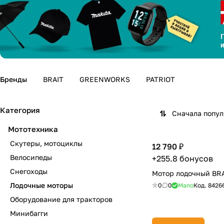
Бренды
BRAIT
GREENWORKS
PATRIOT
Категория
Сначала попу
Мототехника
Скутеры, мотоциклы
12 790 ₽
Велосипеды
+255.8 бонусов
Снегоходы
Мотор лодочный BR
Лодочные моторы
0
0
Мало
Код.
8426
Оборудование для тракторов
Минибагги