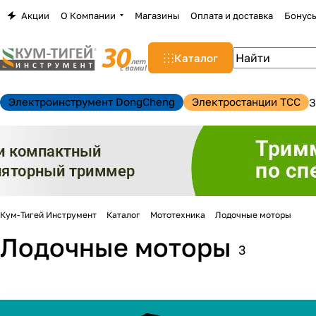
Акции
О Компании
Магазины
Оплата и доставка
Бонус
Каталог
Электроинструмент DongCheng
Электростанции TCC
З
Кум-Тигей Инструмент
Каталог
Мототехника
Лодочные моторы
Лодочные моторы
3
н