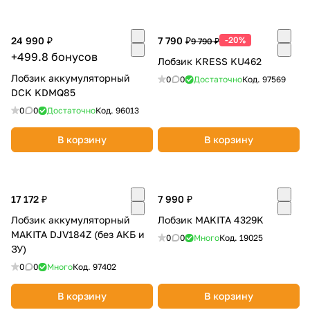
24 990 ₽
7 790 ₽
-20%
9 790 ₽
+499.8 бонусов
Лобзик KRESS KU462
Лобзик аккумуляторный
0
0
Достаточно
Код.
97569
DCK KDMQ85
0
0
Достаточно
Код.
96013
В корзину
В корзину
17 172 ₽
7 990 ₽
Лобзик аккумуляторный
Лобзик MAKITA 4329K
MAKITA DJV184Z (без АКБ и
0
0
Много
Код.
19025
ЗУ)
0
0
Много
Код.
97402
В корзину
В корзину