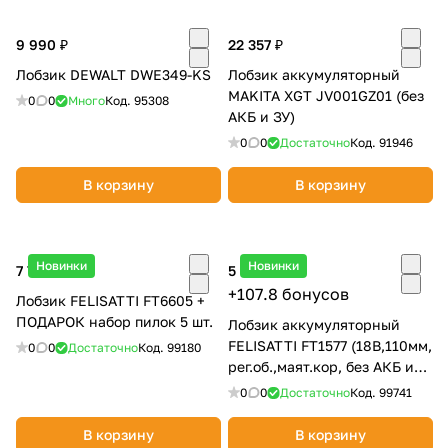
об оплате Плайтом
9 990 ₽
22 357 ₽
Лобзик DEWALT DWE349-KS
Лобзик аккумуляторный
MAKITA XGT JV001GZ01 (без
0
0
Много
Код.
95308
АКБ и ЗУ)
Остались вопросы?
25
0
0
Достаточно
Код.
91946
8 800 302-02-51
plait.ru
раз в 2
В корзину
В корзину
недели
Новинки
Новинки
7 790 ₽
5 390 ₽
+107.8 бонусов
Лобзик FELISATTI FT6605 +
ПОДАРОК набор пилок 5 шт.
Лобзик аккумуляторный
FELISATTI FT1577 (18В,110мм,
0
0
Достаточно
Код.
99180
рег.об.,маят.кор, без АКБ и
ЗУ)
0
0
Достаточно
Код.
99741
В корзину
В корзину