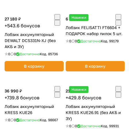
Новинки
27 180 ₽
6 990 ₽
+543.6 бонусов
Лобзик FELISATTI FT6604 +
ПОДАРОК набор пилок 5 шт.
Лобзик аккумуляторный
DEWALT DCS331N-XJ (без
0
0
Достаточно
Код.
99179
АКБ и ЗУ)
0
0
Достаточно
Код.
85736
В корзину
В корзину
Новинки
36 990 ₽
21 490 ₽
+739.8 бонусов
+429.8 бонусов
Лобзик аккумуляторный
Лобзик аккумуляторный
KRESS KUE26
KRESS KUE26.91 (без АКБ и
ЗУ)
0
0
Достаточно
Код.
98667
0
0
Достаточно
Код.
99931