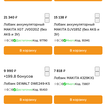
21 340 ₽
15 138 ₽
Лобзик аккумуляторный
Лобзик аккумуляторный
MAKITA XGT JV002GZ (без
MAKITA DJV185Z (без АКБ и
АКБ и ЗУ)
ЗУ)
раз в 2 недели
0
0
Достаточно
Код.
97790
0
0
Много
Код.
91941
В корзину
В корзину
9 990 ₽
7 818 ₽
+199.8 бонусов
Лобзик MAKITA 4329KX1
Лобзик DEWALT DWE249-KS
0
0
Много
Код.
73807
0
0
Достаточно
Код.
91410
В корзину
В корзину