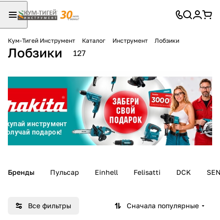
Кум-Тигей Инструмент
Каталог
Инструмент
Лобзики
Лобзики
Для клиентов всех банков
127
Разбейте
оплату
на части
без переплат
График платежей
Бренды
Пульсар
Einhell
Felisatti
DCK
SEN
Сегодня
25
%
Все фильтры
Сначала популярные