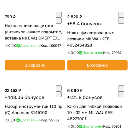
790 ₽
2 820 ₽
+56.4 бонусов
Наколенники защитные
(антискользящее покрытие,
Нож с фиксированным
вставка из EVA) СИБРТЕХ
лезвием MILWAUKEE
89412
4932464828
0
0
Достаточно
Код.
100047
0
0
Достаточно
Код.
70987
В корзину
В корзину
22 153 ₽
6 090 ₽
+443.06 бонусов
+121.8 бонусов
Набор инструментов 110 пр.
Ключ для гибкой подводки
(C) Арсенал 8145100
10 - 32 мм MILWAUKEE
48227001
0
0
Достаточно
Код.
92582
0
0
Достаточно
Код.
70951