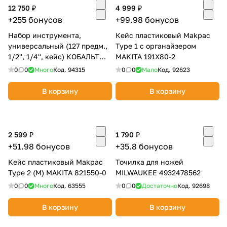
12 750 ₽
4 999 ₽
об оплате Плайтом
+255 бонусов
+99.98 бонусов
Набор инструмента,
Кейс пластиковый Makpac
универсальный (127 предм.,
Type 1 с органайзером
1/2'', 1/4'', кейс) КОБАЛЬТ
MAKITA 191X80-2
Остались вопросы?
25
919-678
0
0
Много
Код.
94315
0
0
Мало
Код.
92623
8 800 302-02-51
plait.ru
раз в 2
В корзину
В корзину
недели
2 599 ₽
1 790 ₽
+51.98 бонусов
+35.8 бонусов
Кейс пластиковый Makpac
Точилка для ножей
Type 2 (M) MAKITA 821550-0
MILWAUKEE 4932478562
0
0
Много
Код.
63555
0
0
Достаточно
Код.
92698
В корзину
В корзину