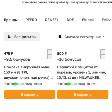
товара
товара
товаров
товаров
товар
товаров
товар
товаров
товаров
то
ый
умент
умент
ный
умент
руд
умент
о
Добавляйте товары
инст
руч
ова
з
в корзину
руме
ной
ние
т
Бренды
PFERD
DENZEL
DDE
Einhell
Felisa
нт
инст
рум
Оплачивайте сегодня только
ент
25
% картой любого банка
Все фильтры
Сначала популярные
Получайте товар
475 ₽
800 ₽
выбранный способом
+9.5 бонусов
+16 бонусов
Ножовка выкружная мини
Перчатки с защитой от
150 мм (8 TPI,
порезов, уровень 1, зимние,
Оставшиеся
75
% будут
двухкомпонентная ручка)
10/XL (1 шт) MILWAUKEE
списываться
с вашей карты
КОБАЛЬТ 246-210
4932471345
0
0
Много
Код.
79023
0
0
Много
Код.
78362
по
25
%
каждые 2 недели
В корзину
В корзину
Подробнее