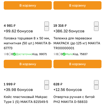
В корзину
В корзину
4 981 ₽
19 316 ₽
+99.62 бонусов
+386.32 бонусов
Головка торцевая 8 x 50 мм,
Тележка для перевозки
магнитная (50 шт.) MAKITA B-
MAKPACK (до 125 кг) MAKITA
67773
TR00000001
0
0
Достаточно
Код.
99071
0
0
Мало
Код.
75837
В корзину
В корзину
1 999 ₽
628 ₽
+39.98 бонусов
+12.56 бонусов
Кейс пластиковый Makpac
Отвертка ручная с битой
Type 1 (S) MAKITA 821549-5
PH2 MAKITA D-58833