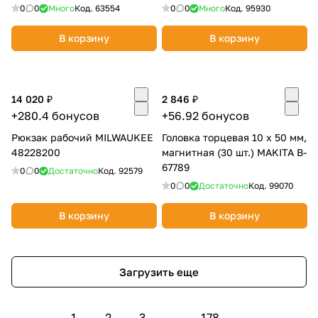
0
0
Много
Код.
63554
0
0
Много
Код.
95930
В корзину
В корзину
14 020 ₽
2 846 ₽
+280.4 бонусов
+56.92 бонусов
Рюкзак рабочий MILWAUKEE
Головка торцевая 10 x 50 мм,
48228200
магнитная (30 шт.) MAKITA B-
67789
0
0
Достаточно
Код.
92579
0
0
Достаточно
Код.
99070
В корзину
В корзину
Загрузить еще
1
2
3
...
178