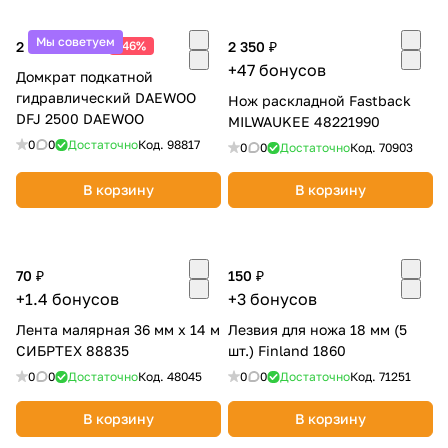
Мы советуем
2 990 ₽
-46%
2 350 ₽
5 490 ₽
+47 бонусов
Домкрат подкатной
гидравлический DAEWOO
Нож раскладной Fastback
DFJ 2500 DAEWOO
MILWAUKEE 48221990
0
0
Достаточно
Код.
98817
0
0
Достаточно
Код.
70903
раз в 2 недели
В корзину
В корзину
70 ₽
150 ₽
+1.4 бонусов
+3 бонусов
Лента малярная 36 мм х 14 м
Лезвия для ножа 18 мм (5
СИБРТЕХ 88835
шт.) Finland 1860
0
0
Достаточно
Код.
48045
0
0
Достаточно
Код.
71251
В корзину
В корзину