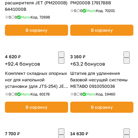
расширителя JET (РМ2000В)
PM2000B 1791788B
6441000В
0
0
Мало
Код.
70201
0
0
Мало
Код.
72698
В корзину
В корзину
4 620 ₽
3 160 ₽
+92.4 бонусов
+63.2 бонусов
Комплект складных опорных
Штатив для удлинения
ног для напольной
базовой несущей системы
установки (для JTS-254) JET
METABO 0910050036
2279
0
0
Мало
Код.
60178
0
0
Мало
Код.
19460
В корзину
В корзину
7 700 ₽
14 630 ₽