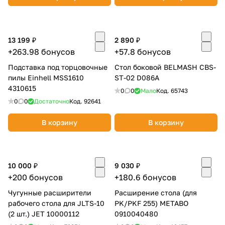
13 199 ₽
2 890 ₽
+263.98 бонусов
+57.8 бонусов
Подставка под торцовочные
Стол боковой BELMASH CBS-
раз в 2 недели
пилы Einhell MSS1610
ST-02 D086A
4310615
0
0
Мало
Код.
65743
0
0
Достаточно
Код.
92641
В корзину
В корзину
10 000 ₽
9 030 ₽
+200 бонусов
+180.6 бонусов
Чугунные расширители
Расширение стола (для
рабочего стола для JLTS-10
PK/PKF 255) METABO
(2 шт.) JET 10000112
0910040480