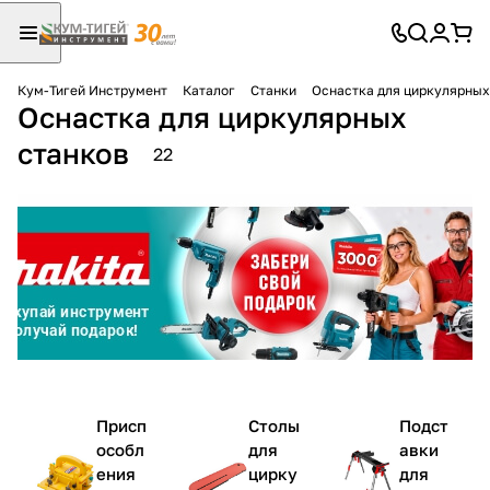
Кум-Тигей Инструмент
Каталог
Станки
Оснастка для циркулярных
Оснастка для циркулярных
Для клиентов всех банков
станков
22
Разбейте
оплату
на части
без переплат
График платежей
Сегодня
Присп
Столы
Подст
25
%
особл
для
авки
ения
цирку
для