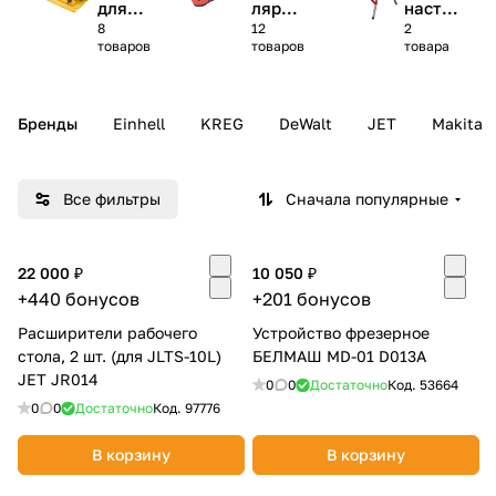
для
лярны
насто
8
12
2
цирку
х
льных
Добавляйте товары
товаров
товаров
товара
лярны
станк
пил
в корзину
х пил
ов
Бренды
Einhell
KREG
DeWalt
JET
Makita
Оплачивайте сегодня только
25
% картой любого банка
Все фильтры
Сначала популярные
Получайте товар
выбранный способом
22 000 ₽
10 050 ₽
+440 бонусов
+201 бонусов
Оставшиеся
75
% будут
Расширители рабочего
Устройство фрезерное
стола, 2 шт. (для JLTS-10L)
БЕЛМАШ MD-01 D013A
списываться
с вашей карты
JET JR014
по
25
%
каждые 2 недели
0
0
Достаточно
Код.
53664
0
0
Достаточно
Код.
97776
В корзину
В корзину
Подробнее