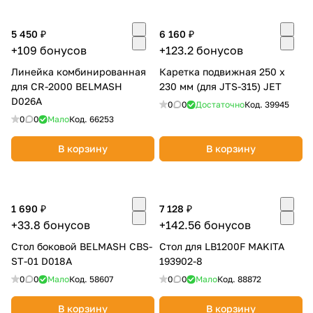
об оплате Плайтом
5 450 ₽
6 160 ₽
+109 бонусов
+123.2 бонусов
Линейка комбинированная
Каретка подвижная 250 х
для CR-2000 BELMASH
Остались вопросы?
230 мм (для JTS-315) JET
25
D026A
8 800 302-02-51
0
0
Достаточно
Код.
39945
0
0
Мало
Код.
66253
plait.ru
раз в 2
недели
В корзину
В корзину
1 690 ₽
7 128 ₽
+33.8 бонусов
+142.56 бонусов
Стол боковой BELMASH CBS-
Стол для LB1200F MAKITA
ST-01 D018A
193902-8
0
0
Мало
Код.
58607
0
0
Мало
Код.
88872
В корзину
В корзину