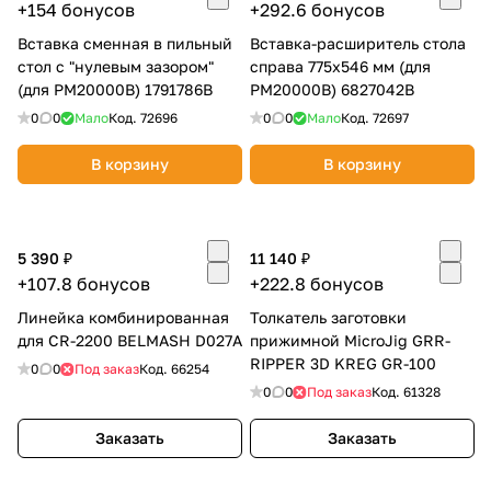
+154 бонусов
+292.6 бонусов
Вставка сменная в пильный
Вставка-расширитель стола
стол с "нулевым зазором"
справа 775х546 мм (для
(для PM20000В) 1791786B
PM20000В) 6827042B
0
0
Мало
Код.
72696
0
0
Мало
Код.
72697
В корзину
В корзину
5 390 ₽
11 140 ₽
+107.8 бонусов
+222.8 бонусов
Линейка комбинированная
Толкатель заготовки
для CR-2200 BELMASH D027A
прижимной MicroJig GRR-
RIPPER 3D KREG GR-100
0
0
Под заказ
Код.
66254
0
0
Под заказ
Код.
61328
Заказать
Заказать