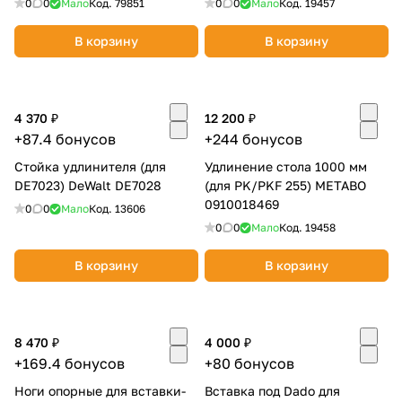
0
0
Мало
Код.
79851
0
0
Мало
Код.
19457
В корзину
В корзину
4 370 ₽
12 200 ₽
+87.4 бонусов
+244 бонусов
Стойка удлинителя (для
Удлинение стола 1000 мм
DE7023) DeWalt DE7028
(для PK/PKF 255) METABO
0910018469
0
0
Мало
Код.
13606
0
0
Мало
Код.
19458
В корзину
В корзину
8 470 ₽
4 000 ₽
+169.4 бонусов
+80 бонусов
Ноги опорные для вставки-
Вставка под Dado для