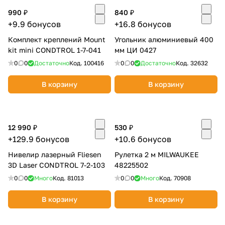
об оплате Плайтом
990 ₽
840 ₽
+9.9 бонусов
+16.8 бонусов
Комплект креплений Mount
Угольник алюминиевый 400
kit mini CONDTROL 1-7-041
мм ЦИ 0427
Остались вопросы?
0
0
Достаточно
Код.
100416
0
0
Достаточно
Код.
32632
25
8 800 302-02-51
В корзину
В корзину
plait.ru
раз в 2
недели
12 990 ₽
530 ₽
+129.9 бонусов
+10.6 бонусов
Нивелир лазерный Fliesen
Рулетка 2 м MILWAUKEE
3D Laser CONDTROL 7-2-103
48225502
0
0
Много
Код.
81013
0
0
Много
Код.
70908
В корзину
В корзину