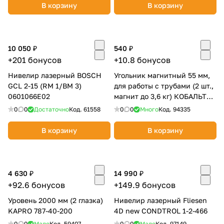
В корзину
В корзину
10 050 ₽
540 ₽
+201 бонусов
+10.8 бонусов
Нивелир лазерный BOSCH
Угольник магнитный 55 мм,
GCL 2-15 (RM 1/BM 3)
для работы с трубами (2 шт.,
0601066E02
магнит до 3,6 кг) КОБАЛЬТ
919-517
0
0
Достаточно
Код.
61558
0
0
Много
Код.
94335
В корзину
В корзину
4 630 ₽
14 990 ₽
+92.6 бонусов
+149.9 бонусов
Уровень 2000 мм (2 глазка)
Нивелир лазерный Fliesen
KAPRO 787-40-200
4D new CONDTROL 1-2-466
0
0
Мало
Код.
59407
0
0
Мало
Код.
97149