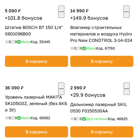
5 090 ₽
14 990 ₽
+101.8 бонусов
+149.9 бонусов
Штатив BOSCH BT 150 1/4"
Влагомер строительных
0601096B00
материалов и воздуха Hydro
Pro New CONDTROL 3-14-024
0
0
Мало
Код.
55445
раз в 2 недели
0
0
Мало
Код.
67760
В корзину
В корзину
36 090 ₽
2 990 ₽
+29.9 бонусов
Уровень лазерный MAKITA
SK105GDZ, зеленый (без АКБ
Дальномер лазерный SKIL
и ЗУ)
0530 F0150530AA
0
0
Мало
Код.
66062
0
0
Достаточно
Код.
46625
В корзину
В корзину