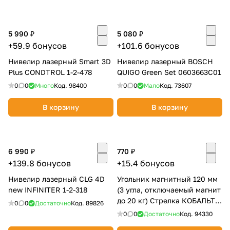
5 990 ₽
5 080 ₽
+59.9 бонусов
+101.6 бонусов
Нивелир лазерный Smart 3D
Нивелир лазерный BOSCH
Plus CONDTROL 1-2-478
QUIGO Green Set 0603663C01
0
0
Много
Код.
98400
0
0
Мало
Код.
73607
В корзину
В корзину
6 990 ₽
770 ₽
+139.8 бонусов
+15.4 бонусов
Нивелир лазерный CLG 4D
Угольник магнитный 120 мм
new INFINITER 1-2-318
(3 угла, отключаемый магнит
до 20 кг) Стрелка КОБАЛЬТ
0
0
Достаточно
Код.
89826
919-463
0
0
Достаточно
Код.
94330