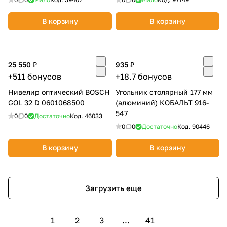
В корзину
В корзину
25 550 ₽
935 ₽
+511 бонусов
+18.7 бонусов
Нивелир оптический BOSCH
Угольник столярный 177 мм
GOL 32 D 0601068500
(алюминий) КОБАЛЬТ 916-
547
0
0
Достаточно
Код.
46033
0
0
Достаточно
Код.
90446
В корзину
В корзину
Загрузить еще
1
2
3
...
41