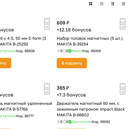
609 ₽
онусов
+12.18 бонусов
6 х 4.5, 50 мм E-form (3
Набор головок магнитных (5 шт.)
MAKITA B-25292
MAKITA B-39154
статочно
Код.
88608
0
0
Много
Код.
99069
ину
В корзину
365 ₽
онусов
+7.3 бонусов
ль магнитный удлиненный
Держатель магнитный 60 мм, с
AKITA B-57766
зажимным патроном Impact Black
MAKITA B-66802
статочно
Код.
88777
0
0
Достаточно
Код.
99092