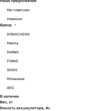
Наши предложения
Мы советуем
Новинки
Бренд
?
DONGCHENG
Makita
DeWalt
FUBAG
SENIX
Milwaukee
AEG
В наличии
AL-KO
Вес, кг
BLACK+DECKER
Емкость аккумулятора, Ач