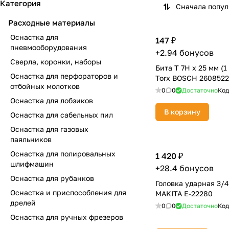
Категория
Сначала попу
Расходные материалы
Оснастка для
147 ₽
пневмооборудования
+2.94 бонусов
Сверла, коронки, наборы
Бита T 7H х 25 мм (1 
Оснастка для перфораторов и
Torx BOSCH 260852
отбойных молотков
0
0
Достаточно
Код
Оснастка для лобзиков
В корзину
Оснастка для сабельных пил
Оснастка для газовых
паяльников
Оснастка для полировальных
1 420 ₽
шлифмашин
+28.4 бонусов
Оснастка для рубанков
Головка ударная 3/4'
Оснастка и приспособления для
MAKITA E-22280
дрелей
0
0
Достаточно
Код
Оснастка для ручных фрезеров