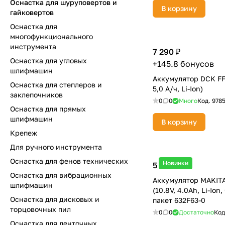
Оснастка для шуруповертов и
В корзину
гайковертов
Оснастка для
многофункционального
инструмента
7 290 ₽
Оснастка для угловых
+145.8 бонусов
шлифмашин
Аккумулятор DCK FFB
Оснастка для степлеров и
5,0 А/ч, Li-Ion)
заклепочников
0
0
Много
Код.
978
Оснастка для прямых
шлифмашин
В корзину
Крепеж
Для ручного инструмента
Оснастка для фенов технических
Новинки
5 378 ₽
Оснастка для вибрационных
Аккумулятор MAKIT
шлифмашин
(10.8V, 4.0Ah, Li-Ion
Оснастка для дисковых и
пакет 632F63-0
торцовочных пил
0
0
Достаточно
Код
Оснастка для ленточных