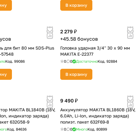
ину
В корзину
2 279 ₽
нусов
+45.58 бонусов
ь для бит 80 мм SDS-Plus
Головка ударная 3/4'' 30 х 90 мм
-57548
MAKITA E-22377
ало
Код.
99086
0
0
Достаточно
Код.
92884
ину
В корзину
9 490 ₽
тор MAKITA BL1840B (18V,
Аккумулятор MAKITA BL1860B (18V,
-Ion, индикатор заряда)
6.0Ah, Li-Ion, индикатор заряда)
пакет 632G58-9
полиэт. пакет 632F69-8
ного
Код.
84636
0
0
Много
Код.
80899