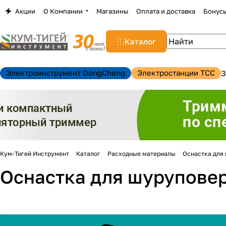
Акции
О Компании
Магазины
Оплата и доставка
Бонус
Каталог
Электроинструмент DongCheng
Электростанции TCC
З
Кум-Тигей Инструмент
Каталог
Расходные материалы
Оснастка для 
Оснастка для шуруповер