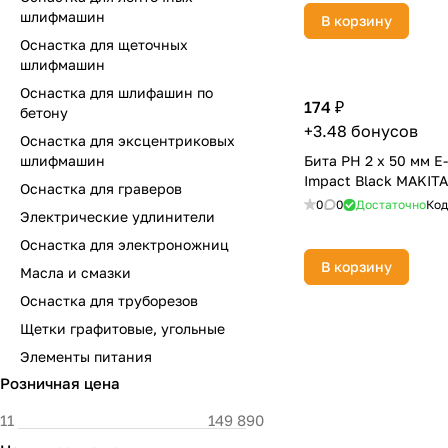
шлифмашин
В корзину
Оснастка для щеточных
шлифмашин
Оснастка для шлифашин по
174 ₽
бетону
+3.48 бонусов
Оснастка для эксцентриковых
шлифмашин
Бита PH 2 х 50 мм E-
Impact Black MAKITA
Оснастка для граверов
0
0
Достаточно
Код
Электрические удлинители
Оснастка для электроножниц
В корзину
Масла и смазки
Оснастка для труборезов
Щетки графитовые, угольные
Элементы питания
Розничная цена