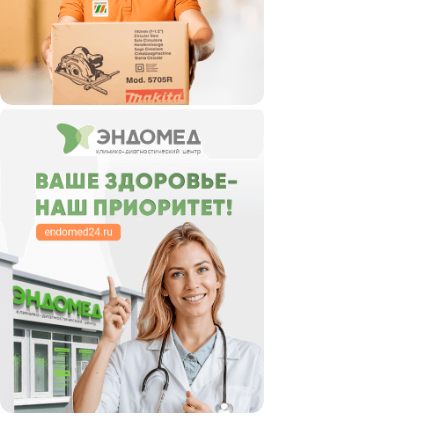
JET
KEIL
KRAFTOOL
KRESS
Metabo
P.I.T.
PATRIOT
Prorab
RYOBI
SKIL
STANLEY
STIHL