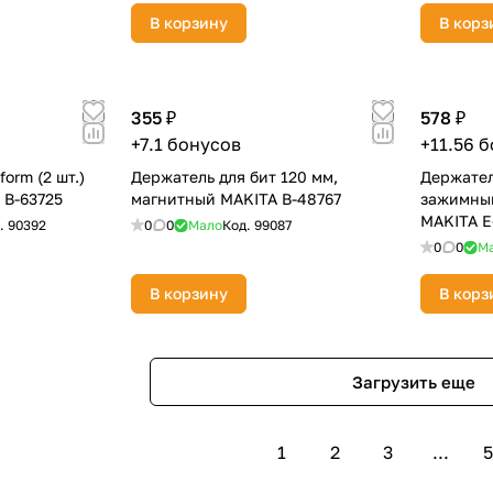
В корзину
В корз
355 ₽
578 ₽
+7.1 бонусов
+11.56 
form (2 шт.)
Держатель для бит 120 мм,
Держател
 B-63725
магнитный MAKITA B-48767
зажимным
MAKITA E
.
90392
0
0
Мало
Код.
99087
0
0
М
В корзину
В корз
Загрузить еще
1
2
3
...
5