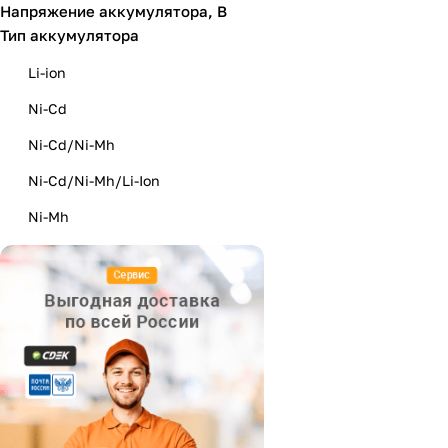
Напряжение аккумулятора, В
Bosch
Тип аккумулятора
BRAIT
Li-ion
Champion
Ni-Cd
CROWN
Ni-Cd/Ni-Mh
DAEWOO
Ni-Cd/Ni-Mh/Li-Ion
DCK
Ni-Mh
DENZEL
Einhell
Felisatti
FELO
GREENWORKS
HiKOKI
Huter