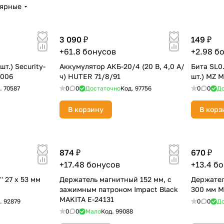
лярные
Получайте товар
выбранный способом
3 090 ₽
149 ₽
Оставшиеся
75
% будут
списываться
+61.8 бонусов
+2.98 б
с вашей карты
по
25
%
каждые 2 недели
шт.) Security-
Аккумулятор АКБ-20/4 (20 В, 4,0 А/
Бита SL0.
2006
ч) HUTER 71/8/91
шт.) MZ 
.
70587
0
0
Достаточно
Код.
97756
0
0
До
В корзину
В корз
Подробнее
об оплате Плайтом
874 ₽
670 ₽
+17.48 бонусов
+13.4 б
25
раз в 2
' 27 х 53 мм
Держатель магнитный 152 мм, с
Держате
Остались вопросы?
недели
зажимным патроном Impact Black
300 мм M
MAKITA E-24131
.
92879
0
0
До
8 800 302-02-51
0
0
Мало
Код.
99088