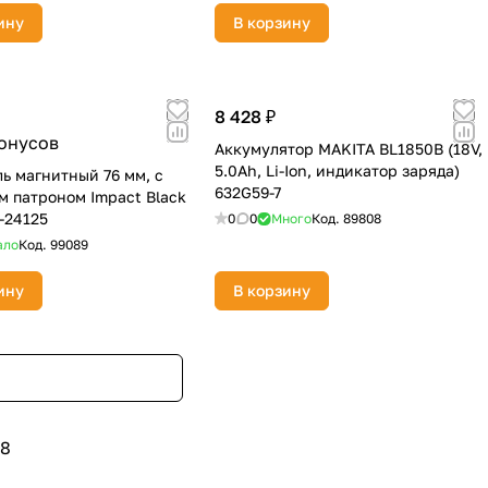
ину
В корзину
8 428 ₽
бонусов
Аккумулятор MAKITA BL1850B (18V,
5.0Ah, Li-Ion, индикатор заряда)
ь магнитный 76 мм, с
632G59-7
 патроном Impact Black
-24125
0
0
Много
Код.
89808
ало
Код.
99089
ину
В корзину
8