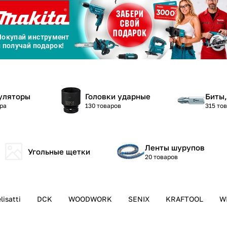
а части
без переплат
График платежей
Сегодня
25
%
уляторы
Головки ударные
Биты,
ра
130 товаров
315 то
Ленты шурупов
Добавляйте товары
в корзину
Угольные щетки
20 товаров
Оплачивайте сегодня только
25
% картой любого банка
lisatti
DCK
WOODWORK
SENIX
KRAFTOOL
W