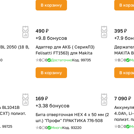
plait.ru
В корзину
В корз
490 ₽
395 ₽
+9.8 бонусов
+7.9 бо
L 2050 (18 В,
Адаптер для АКБ ( СерияЛ3)
Держател
Felisatti FT1563) для Makita
MAKITA B
50
0
0
Достаточно
Код.
99735
0
0
М
раз в 2 недели
В корзину
В корз
169 ₽
7 090 ₽
+3.38 бонусов
A BL1041B
Аккумуля
, CXT) полиэт.
4.0Ah, Li
Бита отверточная HEX 4 х 50 мм (2
полиэт. 
шт.) "Профи" ПРАКТИКА 776-508
.
99725
0
0
М
0
0
Много
Код.
93220