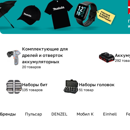
н
Комплектующие для
дрелей и отверток
Аккум
292 това
аккумуляторных
20 товаров
Наборы бит
Наборы головок
135 товаров
51 товар
Бренды
Пульсар
DENZEL
Мобил К
Einhell
Fe