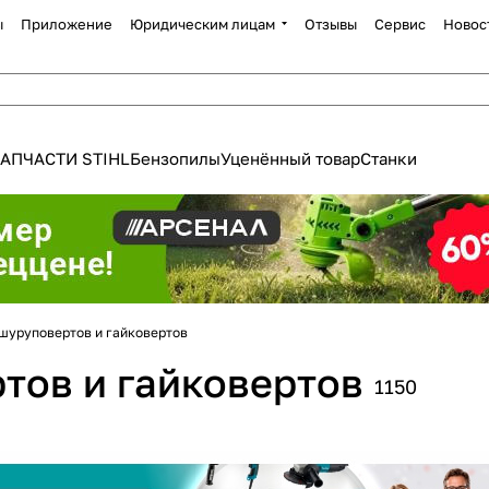
ы
Приложение
Юридическим лицам
Отзывы
Сервис
Новос
АПЧАСТИ STIHL
Бензопилы
Уценённый товар
Станки
шуруповертов и гайковертов
тов и гайковертов
1150
Для клиентов всех банков
Разбейте
оплату