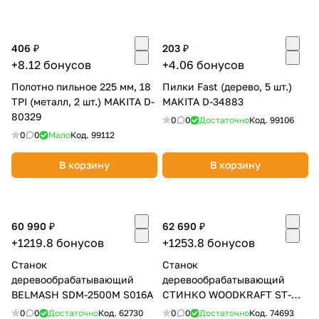
406 ₽
203 ₽
+8.12 бонусов
+4.06 бонусов
Полотно пильное 225 мм, 18
Пилки Fast (дерево, 5 шт.)
TPI (металл, 2 шт.) MAKITA D-
MAKITA D-34883
раз в 2 недели
80329
0
0
Достаточно
Код.
99106
0
0
Мало
Код.
99112
В корзину
В корзину
60 990 ₽
62 690 ₽
+1219.8 бонусов
+1253.8 бонусов
Станок
Станок
деревообрабатывающий
деревообрабатывающий
BELMASH SDM-2500M S016A
СТИНКО WOODKRAFT ST-
2200R (рейсмус)
0
0
Достаточно
Код.
62730
0
0
Достаточно
Код.
74693