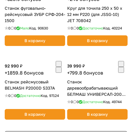
Станок фуговально-
Круг для точила 250 х 50 х
рейсмусовый ЗУБР СРФ-204-
12 мм P220 (для JSSG-10)
1500
JET 708042
0
0
Мало
Код.
90630
0
0
Достаточно
Код.
40224
В корзину
В корзину
92 990 ₽
39 990 ₽
+1859.8 бонусов
+799.8 бонусов
Станок рейсмусовый
Станок
BELMASH P2000D S337A
деревообрабатывающий
БЕЛМАШ УНИВЕРСАЛ-2000
0
0
Достаточно
Код.
97124
S001A
0
0
Достаточно
Код.
49744
В корзину
В корзину