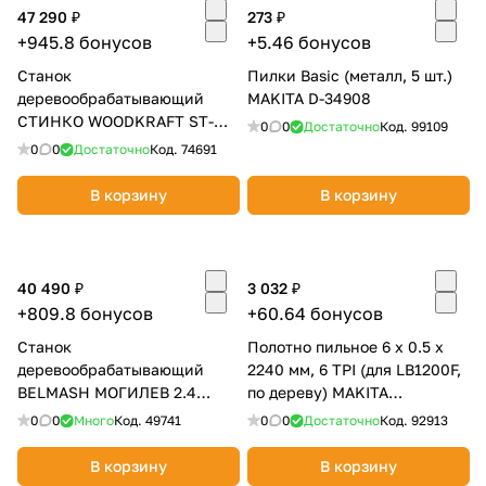
п
47 290 ₽
273 ₽
об оплате Плайтом
о
+945.8 бонусов
+5.46 бонусов
д
Станок
Пилки Basic (металл, 5 шт.)
а
деревообрабатывающий
MAKITA D-34908
ч
СТИНКО WOODKRAFT ST-
и
0
0
Достаточно
Код.
99109
Остались вопросы?
25
2500
з
0
0
Достаточно
Код.
74691
8 800 302-02-51
а
plait.ru
раз в 2
В корзину
В корзину
г
недели
о
т
о
40 490 ₽
3 032 ₽
в
+809.8 бонусов
+60.64 бонусов
о
к
Станок
Полотно пильное 6 х 0.5 х
деревообрабатывающий
2240 мм, 6 TPI (для LB1200F,
BELMASH МОГИЛЕВ 2.4
по дереву) MAKITA
БЕЛМАШ S005A
JM21080294
0
0
Много
Код.
49741
0
0
Достаточно
Код.
92913
В корзину
В корзину