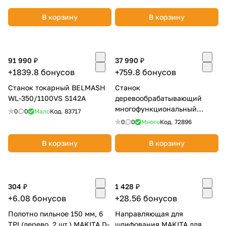
В корзину
В корзину
91 990 ₽
37 990 ₽
+1839.8 бонусов
+759.8 бонусов
Станок токарный BELMASH
Станок
WL-350/1100VS S142A
деревообрабатывающий
многофункциональный
0
0
Мало
Код.
83717
BELMASH МОГИЛЕВ 2.4 ECO
0
0
Много
Код.
72896
S184A
В корзину
В корзину
304 ₽
1 428 ₽
+6.08 бонусов
+28.56 бонусов
Полотно пильное 150 мм, 6
Направляющая для
TPI (дерево, 2 шт.) MAKITA D-
шлифования MAKITA для