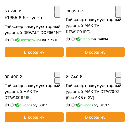
Добавляйте товары
67 790 ₽
78 890 ₽
в корзину
+1355.8 бонусов
Гайковерт аккумуляторный
ударный MAKITA
Гайковерт аккумуляторный
DTW1001RTJ
ударный DEWALT DCF964NT
Оплачивайте сегодня только
0
0
Мало
Код.
64034
0
0
Достаточно
Код.
97691
25
% картой любого банка
В корзину
В корзину
Получайте товар
выбранный способом
30 490 ₽
21 340 ₽
Гайковерт аккумуляторный
Гайковерт аккумуляторный
Оставшиеся
75
% будут
ударный MAKITA
ударный MAKITA DTW700Z
списываться
с вашей карты
DTW190RME
(без АКБ и ЗУ)
по
25
%
каждые 2 недели
0
0
Много
Код.
68111
0
0
Много
Код.
81517
В корзину
В корзину
Подробнее