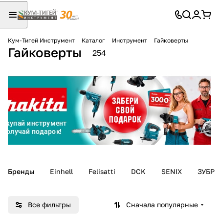
Кум-Тигей Инструмент
Каталог
Инструмент
Гайковерты
Гайковерты
Для клиентов всех банков
254
Разбейте
оплату
на части
без переплат
График платежей
Бренды
Einhell
Felisatti
DCK
SENIX
ЗУБР
Сегодня
25
%
Все фильтры
Сначала популярные