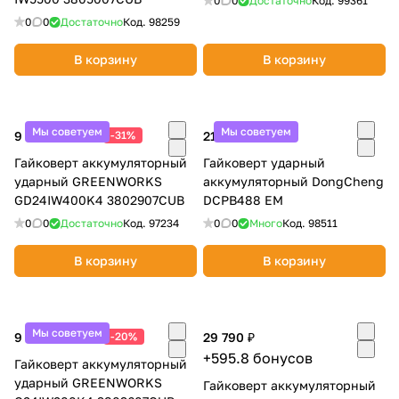
0
0
Достаточно
Код.
99361
0
0
Достаточно
Код.
98259
В корзину
В корзину
Мы советуем
Мы советуем
9 990 ₽
-31%
21 990 ₽
14 490 ₽
Гайковерт аккумуляторный
Гайковерт ударный
ударный GREENWORKS
аккумуляторный DongCheng
GD24IW400K4 3802907CUB
DCPB488 EM
0
0
Достаточно
Код.
97234
0
0
Много
Код.
98511
В корзину
В корзину
Мы советуем
9 990 ₽
-20%
29 790 ₽
12 490 ₽
+595.8 бонусов
Гайковерт аккумуляторный
ударный GREENWORKS
Гайковерт аккумуляторный