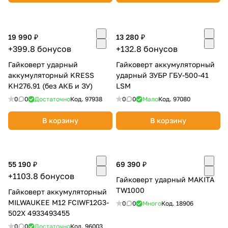
19 990 ₽
13 280 ₽
+399.8 бонусов
+132.8 бонусов
Гайковерт ударный
Гайковерт аккумуляторный
аккумуляторный KRESS
ударный ЗУБР ГБУ-500-41
раз в 2 недели
KH276.91 (без АКБ и ЗУ)
LSM
0
0
Достаточно
Код.
97938
0
0
Мало
Код.
97080
В корзину
В корзину
55 190 ₽
69 390 ₽
+1103.8 бонусов
Гайковерт ударный MAKITA
TW1000
Гайковерт аккумуляторный
MILWAUKEE M12 FCIWF12G3-
0
0
Много
Код.
18906
502X 4933493455
0
0
Достаточно
Код.
96003