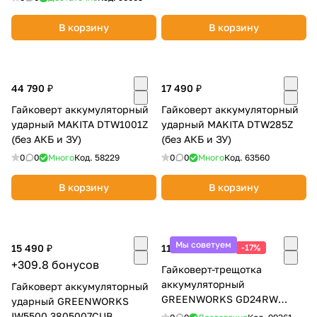
В корзину
В корзину
44 790 ₽
17 490 ₽
Гайковерт аккумуляторный
Гайковерт аккумуляторный
ударный MAKITA DTW1001Z
ударный MAKITA DTW285Z
(без АКБ и ЗУ)
(без АКБ и ЗУ)
0
0
Много
Код.
58229
0
0
Много
Код.
63560
В корзину
В корзину
Мы советуем
15 490 ₽
11 990 ₽
-17%
14 490 ₽
+309.8 бонусов
Гайковерт-трещотка
аккумуляторный
Гайковерт аккумуляторный
GREENWORKS GD24RW
ударный GREENWORKS
3804007CUA
IW5500 3805007CUB