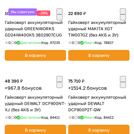
об оплате Плайтом
Мы советуем
10 990 ₽
-29%
22 890 ₽
15 490 ₽
Гайковерт аккумуляторный
Гайковерт аккумуляторный
ударный GREENWORKS
ударный MAKITA XGT
GD24IW400K5 3802907CUG
TW007GZ (без АКБ и ЗУ)
Остались вопросы?
25
0
0
Достаточно
Код.
97235
0
0
Много
Код.
78837
8 800 302-02-51
plait.ru
раз в 2
В корзину
В корзину
недели
48 390 ₽
75 710 ₽
+967.8 бонусов
+1514.2 бонусов
Гайковерт аккумуляторный
Гайковерт аккумуляторный
ударный DEWALT DCF900NT-
ударный DEWALT
XJ (без АКБ и ЗУ)
DCF900P2T-QW
0
0
Достаточно
Код.
84411
0
0
Много
Код.
84412
В корзину
В корзину