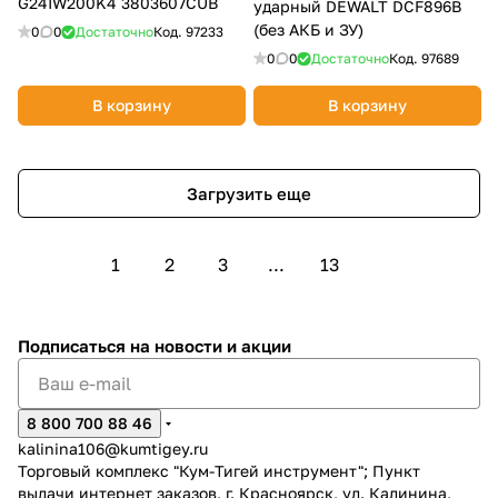
G24IW200K4 3803607CUB
ударный DEWALT DCF896B
(без АКБ и ЗУ)
0
0
Достаточно
Код.
97233
0
0
Достаточно
Код.
97689
В корзину
В корзину
Загрузить еще
1
2
3
...
13
Подписаться
на новости и акции
8 800 700 88 46
kalinina106@kumtigey.ru
Торговый комплекс "Кум-Тигей инструмент"; Пункт
выдачи интернет заказов, г. Красноярск, ул. Калинина,