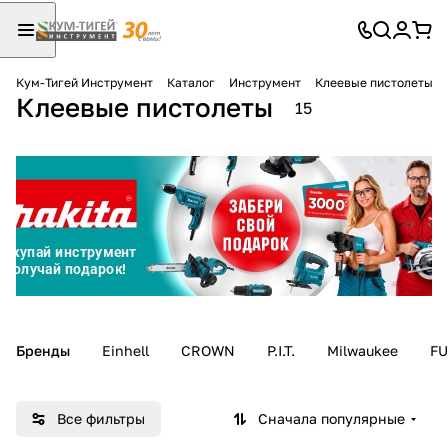
Кум-Тигей Инструмент
Каталог
Инструмент
Клеевые пистолеты
Клеевые пистолеты
Для клиентов всех банков
15
Разбейте
оплату
на части
без переплат
График платежей
Бренды
Einhell
CROWN
P.I.T.
Milwaukee
F
Сегодня
25
%
Все фильтры
Сначала популярные