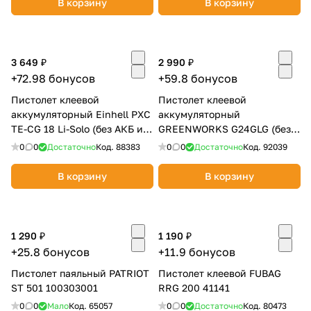
В корзину
В корзину
об оплате Плайтом
3 649 ₽
2 990 ₽
+72.98 бонусов
+59.8 бонусов
Остались вопросы?
25
Пистолет клеевой
Пистолет клеевой
8 800 302-02-51
аккумуляторный Einhell PXC
аккумуляторный
plait.ru
раз в 2
TE-CG 18 Li-Solo (без АКБ и
GREENWORKS G24GLG (без
недели
ЗУ) 4522200
АКБ и ЗУ) 3502207
0
0
Достаточно
Код.
88383
0
0
Достаточно
Код.
92039
В корзину
В корзину
1 290 ₽
1 190 ₽
+25.8 бонусов
+11.9 бонусов
Пистолет паяльный PATRIOT
Пистолет клеевой FUBAG
ST 501 100303001
RRG 200 41141
0
0
Мало
Код.
65057
0
0
Достаточно
Код.
80473