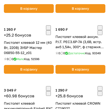
В корзину
В корзину
1 260 ₽
1 690 ₽
+25.2 бонусов
Пистолет клеевой аккум.
раз в 2 недели
P.I.T. PEC3.6P-7A (3,6В, встр.
Пистолет клеевой 12 мм (40
акб 1,5Ач, 300*, ф стержня
Вт, 220В) ЗУБР Мастер
7мм, 120г/час)
06850-55-12_z01
0
0
Достаточно
Код.
93349
0
0
Мало
Код.
51596
В корзину
В корзину
3 049 ₽
1 290 ₽
+60.98 бонусов
+25.8 бонусов
Пистолет клеевой
Пистолет клеевой CROWN
аккумуляторный Einhell PXC
CT19027