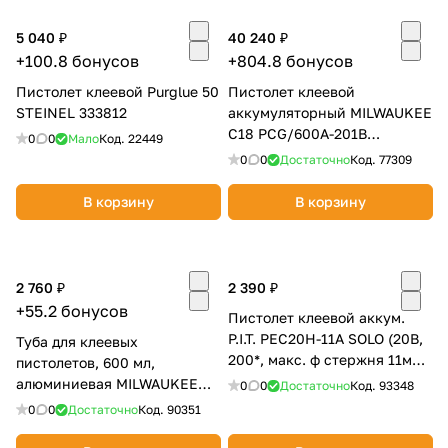
Добавляйте товары
5 040 ₽
40 240 ₽
в корзину
+100.8 бонусов
+804.8 бонусов
Пистолет клеевой Purglue 50
Пистолет клеевой
STEINEL 333812
аккумуляторный MILWAUKEE
Оплачивайте сегодня только
C18 PCG/600A-201B
0
0
Мало
Код.
22449
25
% картой любого банка
4933441305
0
0
Достаточно
Код.
77309
В корзину
В корзину
Получайте товар
выбранный способом
2 760 ₽
2 390 ₽
Оставшиеся
75
% будут
+55.2 бонусов
Пистолет клеевой аккум.
списываться
с вашей карты
P.I.T. PEC20H-11A SOLO (20В,
Туба для клеевых
по
25
%
каждые 2 недели
200*, макс. ф стержня 11мм,
пистолетов, 600 мл,
расход 450г/ч)
алюминиевая MILWAUKEE
0
0
Достаточно
Код.
93348
4932352845
0
0
Достаточно
Код.
90351
Подробнее