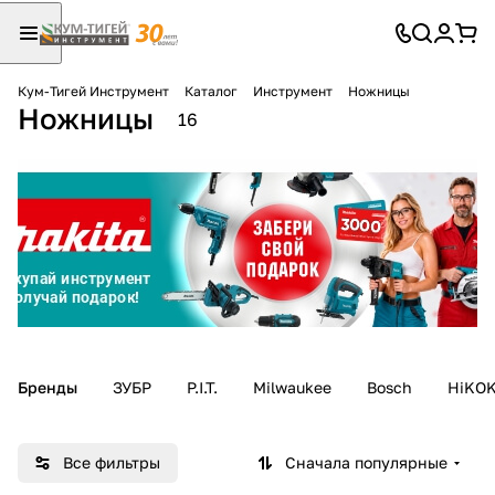
Кум-Тигей Инструмент
Каталог
Инструмент
Ножницы
Ножницы
Для клиентов всех банков
16
Разбейте
оплату
на части
без переплат
График платежей
Бренды
ЗУБР
P.I.T.
Milwaukee
Bosch
HiKOK
Сегодня
25
%
Все фильтры
Сначала популярные