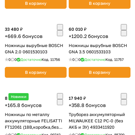
В корзину
В корзину
33 480 ₽
60 010 ₽
+669.6 бонусов
+1200.2 бонусов
Ножницы вырубные BOSCH
Ножницы вырубные BOSCH
раз в 2 недели
GNA 2.0 0601530103
GNA 3.5 0601533103
0
0
Достаточно
Код.
11756
0
0
Достаточно
Код.
11757
В корзину
В корзину
Новинки
8 290 ₽
17 940 ₽
+165.8 бонусов
+358.8 бонусов
Ножницы по металлу
Труборез аккумуляторный
аккумуляторные FELISATTI
MILWAUKEE C12 PC-0 (без
FT12061 (18В,коробка,без
АКБ и ЗУ) 4933411920
АКБ и ЗУ)
0
0
Достаточно
Код.
99742
0
0
Достаточно
Код.
85709