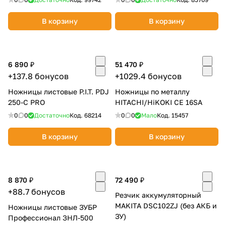
В корзину
В корзину
6 890 ₽
51 470 ₽
+137.8 бонусов
+1029.4 бонусов
Ножницы листовые P.I.T. PDJ
Ножницы по металлу
250-C PRO
HITACHI/HiKOKI CE 16SA
0
0
Достаточно
Код.
68214
0
0
Мало
Код.
15457
В корзину
В корзину
8 870 ₽
72 490 ₽
+88.7 бонусов
Резчик аккумуляторный
MAKITA DSC102ZJ (без АКБ и
Ножницы листовые ЗУБР
ЗУ)
Профессионал ЗНЛ-500