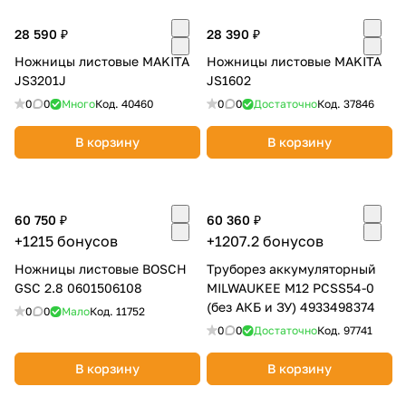
Добавляйте товары
28 590 ₽
28 390 ₽
в корзину
Ножницы листовые MAKITA
Ножницы листовые MAKITA
JS3201J
JS1602
0
0
Много
Код.
40460
0
0
Достаточно
Код.
37846
Оплачивайте сегодня только
25
% картой любого банка
В корзину
В корзину
Получайте товар
выбранный способом
60 750 ₽
60 360 ₽
+1215 бонусов
+1207.2 бонусов
Ножницы листовые BOSCH
Труборез аккумуляторный
Оставшиеся
75
% будут
GSC 2.8 0601506108
MILWAUKEE M12 PCSS54-0
списываться
с вашей карты
(без АКБ и ЗУ) 4933498374
0
0
Мало
Код.
11752
по
25
%
каждые 2 недели
0
0
Достаточно
Код.
97741
В корзину
В корзину
Подробнее