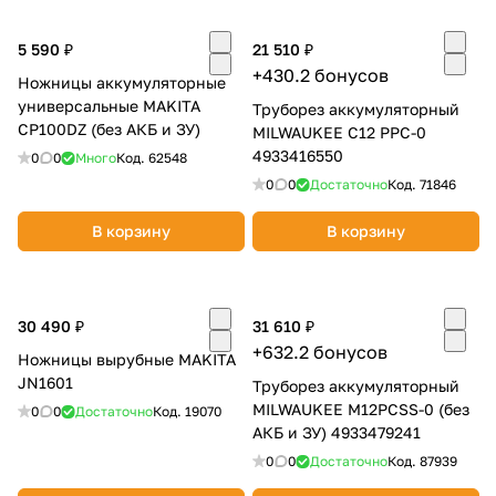
об оплате Плайтом
5 590 ₽
21 510 ₽
+430.2 бонусов
Ножницы аккумуляторные
универсальные MAKITA
Труборез аккумуляторный
CP100DZ (без АКБ и ЗУ)
MILWAUKEE C12 PPC-0
Остались вопросы?
25
4933416550
0
0
Много
Код.
62548
8 800 302-02-51
0
0
Достаточно
Код.
71846
plait.ru
раз в 2
недели
В корзину
В корзину
30 490 ₽
31 610 ₽
+632.2 бонусов
Ножницы вырубные MAKITA
JN1601
Труборез аккумуляторный
MILWAUKEE M12PCSS-0 (без
0
0
Достаточно
Код.
19070
АКБ и ЗУ) 4933479241
0
0
Достаточно
Код.
87939