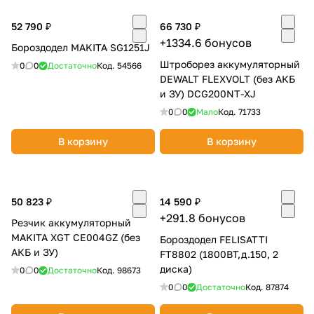
Добавляйте товары
52 790 ₽
66 730 ₽
в корзину
+1334.6 бонусов
Бороздодел MAKITA SG1251J
Штроборез аккумуляторный
0
0
Достаточно
Код.
54566
DEWALT FLEXVOLT (без АКБ
Оплачивайте сегодня только
и ЗУ) DCG200NT-XJ
25
% картой любого банка
0
0
Мало
Код.
71733
В корзину
В корзину
Получайте товар
выбранный способом
50 823 ₽
14 590 ₽
Оставшиеся
75
% будут
+291.8 бонусов
Резчик аккумуляторный
списываться
с вашей карты
MAKITA XGT CE004GZ (без
Бороздодел FELISATTI
по
25
%
каждые 2 недели
АКБ и ЗУ)
FT8802 (1800ВТ,д.150, 2
диска)
0
0
Достаточно
Код.
98673
0
0
Достаточно
Код.
87874
Подробнее