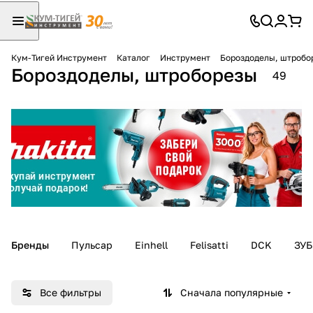
Кум-Тигей Инструмент
Каталог
Инструмент
Бороздоделы, штробо
Бороздоделы, штроборезы
Для клиентов всех банков
49
Разбейте
оплату
на части
без переплат
График платежей
Бренды
Пульсар
Einhell
Felisatti
DCK
ЗУБ
Сегодня
25
%
Все фильтры
Сначала популярные