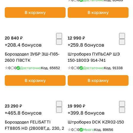
В корзину
В корзину
20 840 ₽
12 990 ₽
+208.4 бонусов
+259.8 бонусов
Бороздодел ЗУБР ЗШ-П65-
Штроборез ПУЛЬСАР ШЭ
2600 ПВСТК
150-1800Э 914-741
0
0
Достаточно
Код.
65652
0
0
Достаточно
Код.
91338
В корзину
В корзину
23 290 ₽
19 990 ₽
+465.8 бонусов
+399.8 бонусов
Бороздодел FELISATTI
Штроборез DCK KZR02-150
FT8805 HD (2800ВТ,д. 230, 2
0
0
Много
Код.
89656