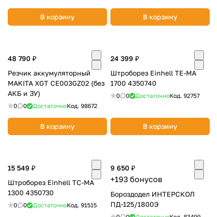
В корзину
В корзину
48 790 ₽
24 399 ₽
Резчик аккумуляторный
Штроборез Einhell TE-MA
раз в 2 недели
MAKITA XGT CE003GZ02 (без
1700 4350740
АКБ и ЗУ)
0
0
Достаточно
Код.
92757
0
0
Достаточно
Код.
98672
В корзину
В корзину
15 549 ₽
9 650 ₽
+193 бонусов
Штроборез Einhell TC-MA
1300 4350730
Бороздодел ИНТЕРСКОЛ
ПД-125/1800Э
0
0
Достаточно
Код.
91515
0
0
Достаточно
Код.
83499