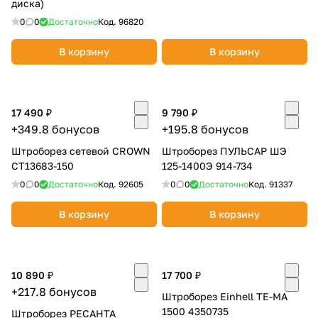
диска)
0
0
Достаточно
Код.
96820
В корзину
В корзину
17 490 ₽
9 790 ₽
+349.8 бонусов
+195.8 бонусов
Штроборез сетевой CROWN
Штроборез ПУЛЬСАР ШЭ
CT13683-150
125-1400Э 914-734
0
0
Достаточно
Код.
92605
0
0
Достаточно
Код.
91337
В корзину
В корзину
10 890 ₽
17 700 ₽
+217.8 бонусов
Штроборез Einhell TE-MA
1500 4350735
Штроборез РЕСАНТА