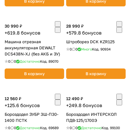
В корзину
В корзину
об оплате Плайтом
30 990 ₽
28 990 ₽
+619.8 бонусов
+579.8 бонусов
Остались вопросы?
25
Машина отрезная
Штроборез DCK KZR125
8 800 302-02-51
аккумуляторная DEWALT
0
0
Много
Код.
90934
plait.ru
раз в 2
DCS438N-XJ (без АКБ и ЗУ)
недели
0
0
Достаточно
Код.
89070
В корзину
В корзину
12 560 ₽
12 490 ₽
+125.6 бонусов
+249.8 бонусов
Бороздодел ЗУБР ЗШ-П30-
Бороздодел ИНТЕРСКОЛ
1400 ПСТК
ПДВ-125/1700Э
0
0
Достаточно
Код.
69689
0
0
Достаточно
Код.
99100