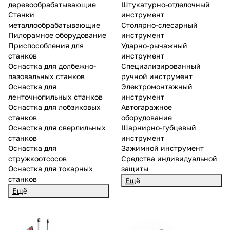
деревообрабатывающие
Штукатурно-отделочный
Станки
инструмент
металлообрабатывающие
Столярно-слесарный
Пилорамное оборудование
инструмент
Приспособления для
Ударно-рычажный
станков
инструмент
Оснастка для долбежно-
Специализированный
пазовальных станков
ручной инструмент
Оснастка для
Электромонтажный
ленточнопильных станков
инструмент
Оснастка для лобзиковых
Автогаражное
станков
оборудование
Оснастка для сверлильных
Шарнирно-губцевый
станков
инструмент
Оснастка для
Зажимной инструмент
стружкоотсосов
Средства индивидуальной
Оснастка для токарных
защиты
станков
Ещё
Ещё