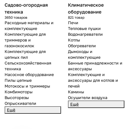
Садово-огородная
Климатическое
Добавляйте товары
техника
оборудование
в корзину
3650 товаров
821 товар
Расходные материалы и
Печи
комплектующие
Тепловые пушки
Комплектующие для
Водонагреватели
Оплачивайте сегодня только
триммеров и
Котлы
25
% картой любого банка
газонокосилок
Обогреватели
Комплектующие для
Дымоходы и
цепных пил
комплектующие
Получайте товар
Сельскохозяйственная
Банные принадлежности и
выбранный способом
техника
аксессуары
Насосное оборудование
Комплектующие и
Пилы цепные
аксессуары для котлов и
Мотокосы и триммеры
печей
Оставшиеся
75
% будут
Комбимоторы
Камины
списываться
с вашей карты
Высоторезы
Осушители воздуха
по
25
%
каждые 2 недели
Опрыскиватели
Ещё
Ещё
Подробнее