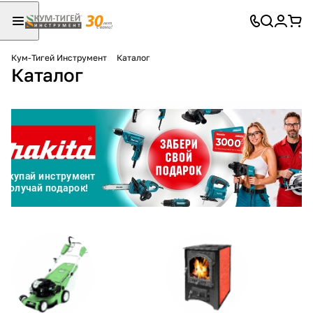
Кум-Тигей Инструмент
Каталог
Каталог
Для клиентов всех банков
Разбейте
оплату
на части
без переплат
График платежей
Сегодня
25
%