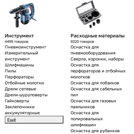
об оплате Плайтом
Инструмент
Расходные материалы
Остались вопросы?
25
4499 товаров
9320 товаров
8 800 302-02-51
Пневмоинструмент
Оснастка для
plait.ru
раз в 2
Измерительный
пневмооборудования
инструмент
Сверла, коронки, наборы
недели
Шлифмашины
Оснастка для
Пилы
перфораторов и отбойных
Перфораторы
молотков
Отбойные молотки
Оснастка для лобзиков
Дрели сетевые
Оснастка для сабельных
Дрели-шуруповерты
пил
Гайковерты
Оснастка для газовых
Заклепочники
паяльников
аккумуляторные
Оснастка для
полировальных
Ещё
шлифмашин
Оснастка для рубанков