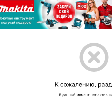
График платежей
Сегодня
25
%
Добавляйте товары
в корзину
Оплачивайте сегодня только
25
% картой любого банка
К сожалению, разд
В данный момент нет активны
Получайте товар
выбранный способом