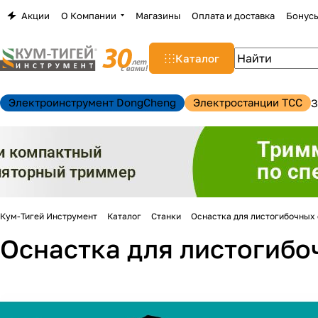
Акции
О Компании
Магазины
Оплата и доставка
Бонус
Каталог
Электроинструмент DongCheng
Электростанции TCC
З
Кум-Тигей Инструмент
Каталог
Станки
Оснастка для листогибочных
Оснастка для листогибо
н