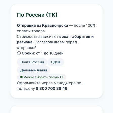
Добавляйте товары
По России (ТК)
в корзину
Отправка из Красноярска
— после 100%
оплаты товара.
Оплачивайте сегодня только
Стоимость зависит от
веса, габаритов и
25
% картой любого банка
региона
. Согласовываем перед
отправкой.
⏱️
Сроки:
от 1 до 10 дней.
Получайте товар
выбранный способом
Почта России
СДЭК
Деловые линии
Оставшиеся
75
% будут
🚚 Можно выбрать любую ТК
списываться
с вашей карты
Оформляйте через менеджера по
по
25
%
каждые 2 недели
телефону
8 800 700 88 46
Подробнее