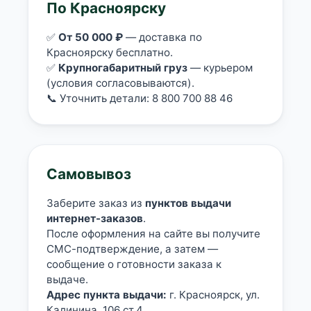
По Красноярску
об оплате Плайтом
✅
От 50 000 ₽
— доставка по
Красноярску бесплатно.
✅
Крупногабаритный груз
— курьером
(условия согласовываются).
Остались вопросы?
25
📞 Уточнить детали: 8 800 700 88 46
8 800 302-02-51
plait.ru
раз в 2
недели
Самовывоз
Заберите заказ из
пунктов выдачи
интернет-заказов
.
После оформления на сайте вы получите
СМС-подтверждение, а затем —
сообщение о готовности заказа к
выдаче.
Адрес пункта выдачи:
г. Красноярск, ул.
Калинина, 106 ст.4