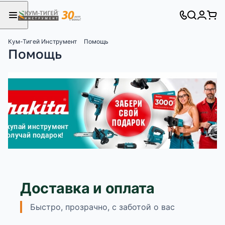
Кум-Тигей Инструмент
Помощь
Помощь
Для клиентов всех банков
Разбейте
оплату
на части
без переплат
График платежей
Доставка и оплата
Сегодня
25
%
Быстро, прозрачно, с заботой о вас