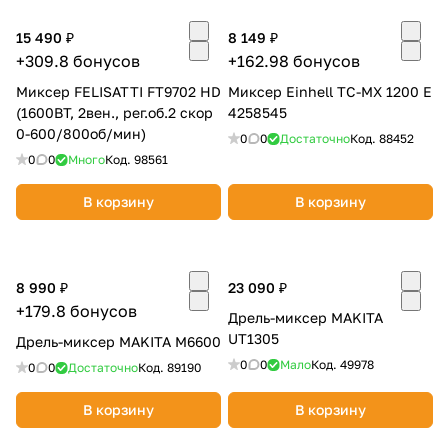
Добавляйте товары
15 490 ₽
8 149 ₽
в корзину
+309.8 бонусов
+162.98 бонусов
Миксер FELISATTI FT9702 HD
Миксер Einhell TC-MX 1200 E
(1600ВТ, 2вен., рег.об.2 скор
4258545
Оплачивайте сегодня только
0-600/800об/мин)
0
0
Достаточно
Код.
88452
25
% картой любого банка
0
0
Много
Код.
98561
В корзину
В корзину
Получайте товар
выбранный способом
8 990 ₽
23 090 ₽
Оставшиеся
75
% будут
+179.8 бонусов
Дрель-миксер MAKITA
списываться
с вашей карты
UT1305
Дрель-миксер MAKITA M6600
по
25
%
каждые 2 недели
0
0
Мало
Код.
49978
0
0
Достаточно
Код.
89190
В корзину
В корзину
Подробнее