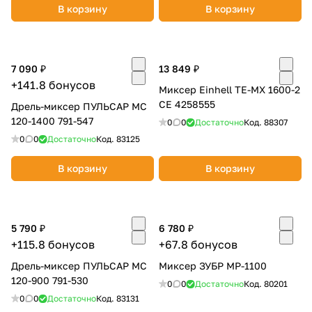
В корзину
В корзину
7 090 ₽
13 849 ₽
+141.8 бонусов
Миксер Einhell TE-MX 1600-2
CE 4258555
Дрель-миксер ПУЛЬСАР МС
120-1400 791-547
0
0
Достаточно
Код.
88307
0
0
Достаточно
Код.
83125
В корзину
В корзину
5 790 ₽
6 780 ₽
+115.8 бонусов
+67.8 бонусов
Дрель-миксер ПУЛЬСАР МС
Миксер ЗУБР МР-1100
120-900 791-530
0
0
Достаточно
Код.
80201
0
0
Достаточно
Код.
83131