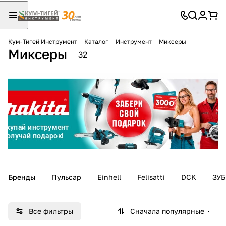
Кум-Тигей Инструмент
Каталог
Инструмент
Миксеры
Миксеры
Для клиентов всех банков
32
Разбейте
оплату
на части
без переплат
График платежей
Бренды
Пульсар
Einhell
Felisatti
DCK
ЗУБ
Сегодня
25
%
Все фильтры
Сначала популярные