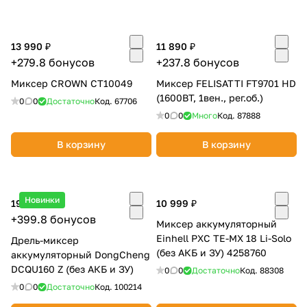
13 990 ₽
11 890 ₽
+279.8 бонусов
+237.8 бонусов
Миксер CROWN CT10049
Миксер FELISATTI FT9701 HD
(1600ВТ, 1вен., рег.об.)
0
0
Достаточно
Код.
67706
0
0
Много
Код.
87888
В корзину
В корзину
Новинки
19 990 ₽
10 999 ₽
+399.8 бонусов
Миксер аккумуляторный
Einhell PXC TE-MX 18 Li-Solo
Дрель-миксер
(без АКБ и ЗУ) 4258760
аккумуляторный DongCheng
DCQU160 Z (без АКБ и ЗУ)
0
0
Достаточно
Код.
88308
0
0
Достаточно
Код.
100214