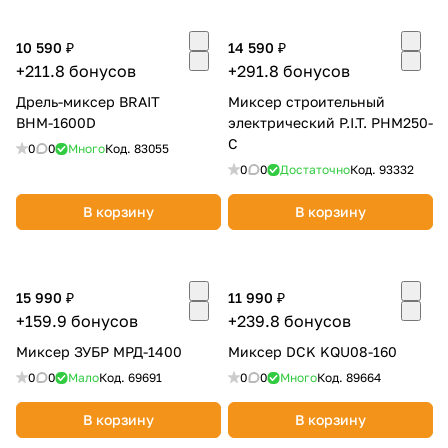
об оплате Плайтом
10 590 ₽
14 590 ₽
+211.8 бонусов
+291.8 бонусов
Дрель-миксер BRAIT
Миксер строительный
BНМ-1600D
электрический P.I.T. PHM250-
Остались вопросы?
25
С
8 800 302-02-51
0
0
Много
Код.
83055
0
0
Достаточно
Код.
93332
plait.ru
раз в 2
недели
В корзину
В корзину
15 990 ₽
11 990 ₽
+159.9 бонусов
+239.8 бонусов
Миксер ЗУБР МРД-1400
Миксер DCK KQU08-160
0
0
Мало
Код.
69691
0
0
Много
Код.
89664
В корзину
В корзину