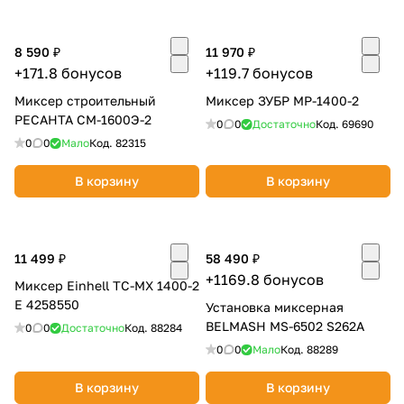
8 590 ₽
11 970 ₽
+171.8 бонусов
+119.7 бонусов
Миксер строительный
Миксер ЗУБР МР-1400-2
РЕСАНТА СМ-1600Э-2
0
0
Достаточно
Код.
69690
раз в 2 недели
0
0
Мало
Код.
82315
В корзину
В корзину
11 499 ₽
58 490 ₽
+1169.8 бонусов
Миксер Einhell TC-MX 1400-2
E 4258550
Установка миксерная
BELMASH MS-6502 S262A
0
0
Достаточно
Код.
88284
0
0
Мало
Код.
88289
В корзину
В корзину