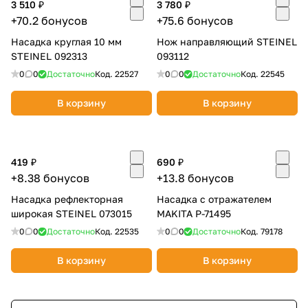
3 510 ₽
3 780 ₽
+70.2 бонусов
+75.6 бонусов
Насадка круглая 10 мм
Нож направляющий STEINEL
STEINEL 092313
093112
0
0
Достаточно
Код.
22527
0
0
Достаточно
Код.
22545
В корзину
В корзину
419 ₽
690 ₽
+8.38 бонусов
+13.8 бонусов
Насадка рефлекторная
Насадка с отражателем
широкая STEINEL 073015
MAKITA P-71495
0
0
Достаточно
Код.
22535
0
0
Достаточно
Код.
79178
В корзину
В корзину