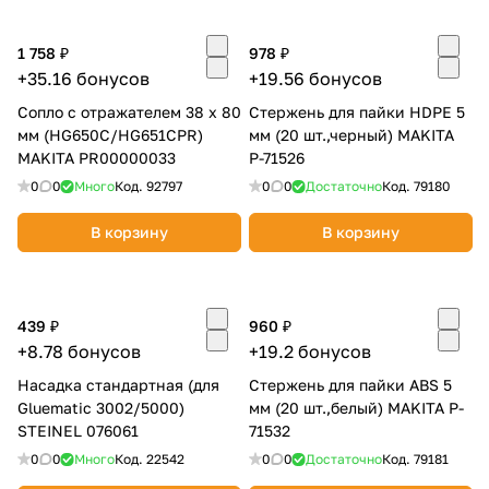
об оплате Плайтом
1 758 ₽
978 ₽
+35.16 бонусов
+19.56 бонусов
Сопло с отражателем 38 х 80
Стержень для пайки HDPE 5
мм (HG650C/HG651CPR)
Остались вопросы?
мм (20 шт.,черный) MAKITA
25
MAKITA PR00000033
P-71526
8 800 302-02-51
0
0
Много
Код.
92797
0
0
Достаточно
Код.
79180
plait.ru
раз в 2
недели
В корзину
В корзину
439 ₽
960 ₽
+8.78 бонусов
+19.2 бонусов
Насадка стандартная (для
Стержень для пайки ABS 5
Gluematic 3002/5000)
мм (20 шт.,белый) MAKITA P-
STEINEL 076061
71532
0
0
Много
Код.
22542
0
0
Достаточно
Код.
79181