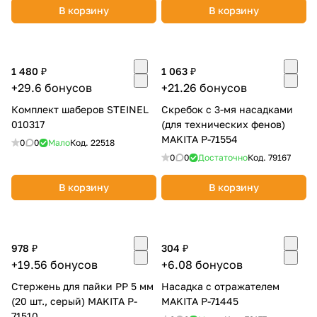
В корзину
В корзину
1 480 ₽
1 063 ₽
+29.6 бонусов
+21.26 бонусов
раз в 2 недели
Комплект шаберов STEINEL
Скребок с 3-мя насадками
010317
(для технических фенов)
MAKITA P-71554
0
0
Мало
Код.
22518
0
0
Достаточно
Код.
79167
В корзину
В корзину
978 ₽
304 ₽
+19.56 бонусов
+6.08 бонусов
Стержень для пайки PP 5 мм
Насадка с отражателем
(20 шт., серый) MAKITA P-
MAKITA P-71445
71510