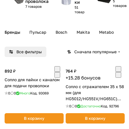
проволока
5
ки
товаров
7 товаров
51
Добавляйте товары
товар
в корзину
Бренды
Пульсар
Bosch
Makita
Metabo
Оплачивайте сегодня только
25
% картой любого банка
Все фильтры
Сначала популярные
Получайте товар
выбранный способом
892 ₽
764 ₽
+15.28 бонусов
Сопло для пайки с каналом
для подачи проволоки
Оставшиеся
75
% будут
Сопло с отражателем 35 х 58
мм (для
списываться
с вашей карты
0
0
Много
Код.
93069
HG5012/HG551V/HG651C)
по
25
%
каждые 2 недели
MAKITA PR00000030
0
0
Достаточно
Код.
92796
В корзину
В корзину
Подробнее