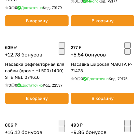
0
0
Много
Код.
79177
0
0
Достаточно
Код.
79179
В корзину
В корзину
639 ₽
277 ₽
+12.78 бонусов
+5.54 бонусов
Насадка рефлекторная для
Насадка широкая MAKITA P-
пайки (кроме HL500/1400)
71423
STEINEL 074616
0
0
Достаточно
Код.
79175
0
0
Достаточно
Код.
22537
В корзину
В корзину
806 ₽
493 ₽
+16.12 бонусов
+9.86 бонусов