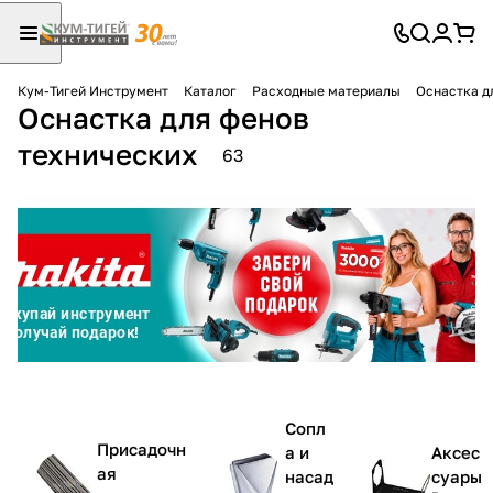
Кум-Тигей Инструмент
Каталог
Расходные материалы
Оснастка д
Оснастка для фенов
Для клиентов всех банков
технических
63
Разбейте
оплату
на части
без переплат
График платежей
Сегодня
Сопл
25
%
Присадочн
а и
Аксес
ая
насад
суары