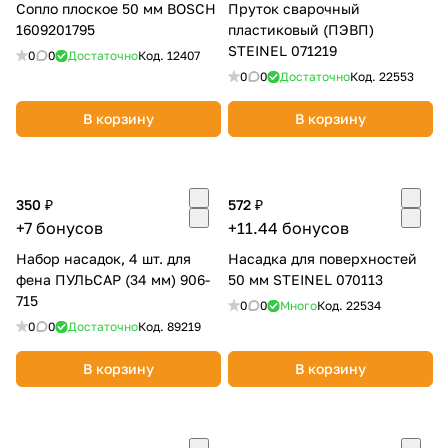
Сопло плоское 50 мм BOSCH
Пруток сварочный
1609201795
пластиковый (ПЭВП)
STEINEL 071219
0
0
Достаточно
Код.
12407
0
0
Достаточно
Код.
22553
В корзину
В корзину
350 ₽
572 ₽
+7 бонусов
+11.44 бонусов
Набор насадок, 4 шт. для
Насадка для поверхностей
фена ПУЛЬСАР (34 мм) 906-
50 мм STEINEL 070113
715
0
0
Много
Код.
22534
0
0
Достаточно
Код.
89219
В корзину
В корзину