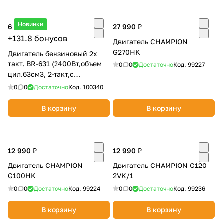
Новинки
6 590 ₽
27 990 ₽
+131.8 бонусов
Двигатель CHAMPION
G270HK
Двигатель бензиновый 2х
такт. BR-631 (2400Вт,объем
0
0
Достаточно
Код.
99227
цил.63см3, 2-такт,с
воздуш.охлажд.)
0
0
Достаточно
Код.
100340
В корзину
В корзину
12 990 ₽
12 990 ₽
Двигатель CHAMPION
Двигатель CHAMPION G120-
G100HK
2VK/1
0
0
Достаточно
Код.
99224
0
0
Достаточно
Код.
99236
В корзину
В корзину