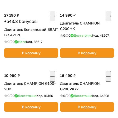
27 190 ₽
14 990 ₽
+543.8 бонусов
Двигатель CHAMPION
G200HK
Двигатель бензиновый BRAIT
BR 421PE
0
0
Достаточно
Код.
48207
раз в 2 недели
0
0
Мало
Код.
86617
В корзину
В корзину
10 990 ₽
16 490 ₽
Двигатель CHAMPION G100-
Двигатель CHAMPION
2HK
G200VK/2
0
0
Достаточно
Код.
96166
0
0
Достаточно
Код.
64308
В корзину
В корзину