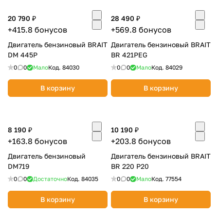
Добавляйте товары
20 790 ₽
28 490 ₽
в корзину
+415.8 бонусов
+569.8 бонусов
Двигатель бензиновый BRAIT
Двигатель бензиновый BRAIT
DM 445P
BR 421PEG
Оплачивайте сегодня только
0
0
Мало
Код.
84030
0
0
Мало
Код.
84029
25
% картой любого банка
В корзину
В корзину
Получайте товар
выбранный способом
8 190 ₽
10 190 ₽
+163.8 бонусов
+203.8 бонусов
Оставшиеся
75
% будут
Двигатель бензиновый
Двигатель бензиновый BRAIT
списываться
с вашей карты
DM719
BR 220 P20
по
25
%
каждые 2 недели
0
0
Достаточно
Код.
84035
0
0
Мало
Код.
77554
В корзину
В корзину
Подробнее