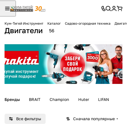
Кум-Тигей Инструмент
Каталог
Садово-огородная техника
Двигат
Двигатели
Для клиентов всех банков
56
Разбейте
оплату
на части
без переплат
График платежей
Бренды
BRAIT
Champion
Huter
LIFAN
Сегодня
25
%
Все фильтры
Сначала популярные