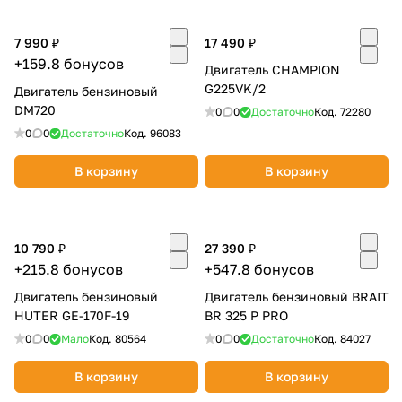
об оплате Плайтом
7 990 ₽
17 490 ₽
+159.8 бонусов
Двигатель CHAMPION
G225VK/2
Двигатель бензиновый
DM720
Остались вопросы?
0
0
Достаточно
Код.
72280
25
8 800 302-02-51
0
0
Достаточно
Код.
96083
plait.ru
раз в 2
В корзину
В корзину
недели
10 790 ₽
27 390 ₽
+215.8 бонусов
+547.8 бонусов
Двигатель бензиновый
Двигатель бензиновый BRAIT
HUTER GE-170F-19
BR 325 P PRO
0
0
Мало
Код.
80564
0
0
Достаточно
Код.
84027
В корзину
В корзину