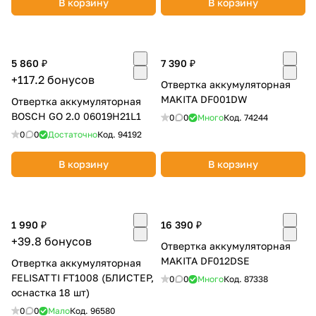
В корзину
В корзину
об оплате Плайтом
5 860 ₽
7 390 ₽
+117.2 бонусов
Отвертка аккумуляторная
Остались вопросы?
25
MAKITA DF001DW
Отвертка аккумуляторная
8 800 302-02-51
BOSCH GO 2.0 06019H21L1
0
0
Много
Код.
74244
plait.ru
раз в 2
0
0
Достаточно
Код.
94192
недели
В корзину
В корзину
1 990 ₽
16 390 ₽
+39.8 бонусов
Отвертка аккумуляторная
MAKITA DF012DSE
Отвертка аккумуляторная
FELISATTI FT1008 (БЛИСТЕР,
0
0
Много
Код.
87338
оснастка 18 шт)
0
0
Мало
Код.
96580