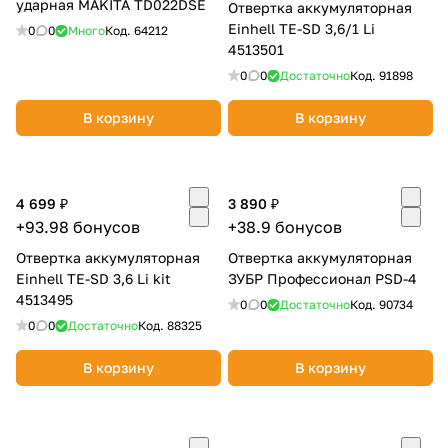
ударная MAKITA TD022DSE
Отвертка аккумуляторная
Einhell TE-SD 3,6/1 Li
0
0
Много
Код.
64212
4513501
0
0
Достаточно
Код.
91898
В корзину
В корзину
4 699 ₽
3 890 ₽
+93.98 бонусов
+38.9 бонусов
Отвертка аккумуляторная
Отвертка аккумуляторная
Einhell TE-SD 3,6 Li kit
ЗУБР Профессионал PSD-4
4513495
0
0
Достаточно
Код.
90734
0
0
Достаточно
Код.
88325
В корзину
В корзину