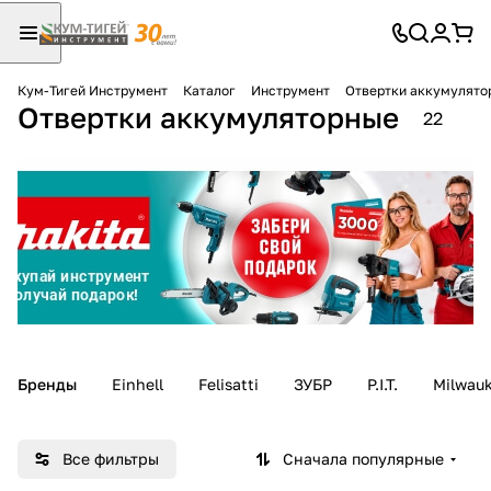
Кум-Тигей Инструмент
Каталог
Инструмент
Отвертки аккумулято
Отвертки аккумуляторные
Для клиентов всех банков
22
Разбейте
оплату
на части
без переплат
График платежей
Бренды
Einhell
Felisatti
ЗУБР
P.I.T.
Milwau
Сегодня
25
%
Все фильтры
Сначала популярные