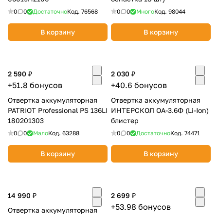
0
0
Достаточно
Код.
76568
0
0
Много
Код.
98044
В корзину
В корзину
2 590 ₽
2 030 ₽
+51.8 бонусов
+40.6 бонусов
Отвертка аккумуляторная
Отвертка аккумуляторная
PATRIOT Professional PS 136LI
ИНТЕРСКОЛ ОА-3.6Ф (Li-Ion)
180201303
блистер
0
0
Мало
Код.
63288
0
0
Достаточно
Код.
74471
В корзину
В корзину
14 990 ₽
2 699 ₽
+53.98 бонусов
Отвертка аккумуляторная