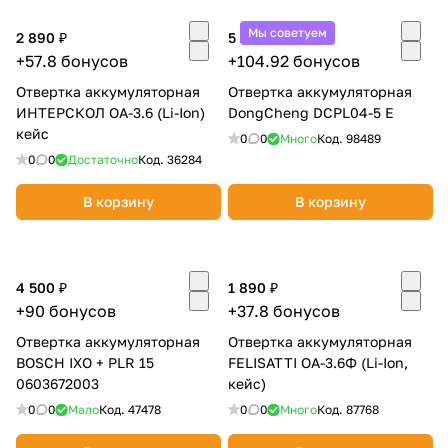
Добавляйте товары
Мы советуем
2 890 ₽
5 246 ₽
в корзину
+57.8 бонусов
+104.92 бонусов
Отвертка аккумуляторная
Отвертка аккумуляторная
ИНТЕРСКОЛ ОА-3.6 (Li-Ion)
DongCheng DCPL04-5 E
Оплачивайте сегодня только
кейс
0
0
Много
Код.
98489
25
% картой любого банка
0
0
Достаточно
Код.
36284
В корзину
В корзину
Получайте товар
выбранный способом
4 500 ₽
1 890 ₽
Оставшиеся
75
% будут
+90 бонусов
+37.8 бонусов
списываться
с вашей карты
Отвертка аккумуляторная
Отвертка аккумуляторная
по
25
%
каждые 2 недели
BOSCH IXO + PLR 15
FELISATTI ОА-3.6Ф (Li-Ion,
0603672003
кейс)
0
0
Мало
Код.
47478
0
0
Много
Код.
87768
Подробнее