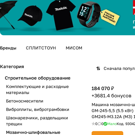
Бренды
СПЛИТСТОУН
МИСОМ
Категория
Сначала попу
Строительное оборудование
Комплектующие и расходные
184 070 ₽
материалы
+3681.4 бонусов
Бетоносмесители
Машина мозаично-ш
Виброплиты, вибротрамбовки
GM-245-5,5 (5.5 кВт)
GM245-M3.12A (МЗ) 
Швонарезчики, раздельщики
трещин
0
0
Мало
Код.
9304
Мозаично-шлифовальные