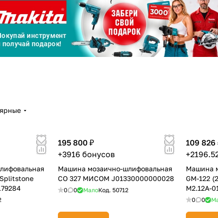
График платежей
Сегодня
25
%
лярные
Добавляйте товары
в корзину
195 800 ₽
109 826 
Оплачивайте сегодня только
+3916 бонусов
+2196.5
25
% картой любого банка
лифовальная
Машина мозаично-шлифовальная
Машина 
 Splitstone
СО 327 МИСОМ J01330000000028
GM-122 (2
179284
M2.12А-0
0
0
Мало
Код.
50712
Получайте товар
выбранный способом
2
0
0
М