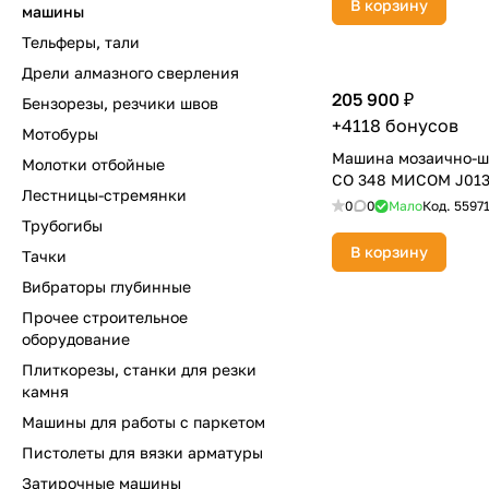
В корзину
машины
Тельферы, тали
Дрели алмазного сверления
205 900 ₽
Бензорезы, резчики швов
+4118 бонусов
Мотобуры
Машина мозаично-ш
Молотки отбойные
СО 348 МИСОМ J01
Лестницы-стремянки
0
0
Мало
Код.
5597
Трубогибы
В корзину
Тачки
Вибраторы глубинные
Прочее строительное
оборудование
Плиткорезы, станки для резки
камня
Машины для работы с паркетом
Пистолеты для вязки арматуры
Затирочные машины