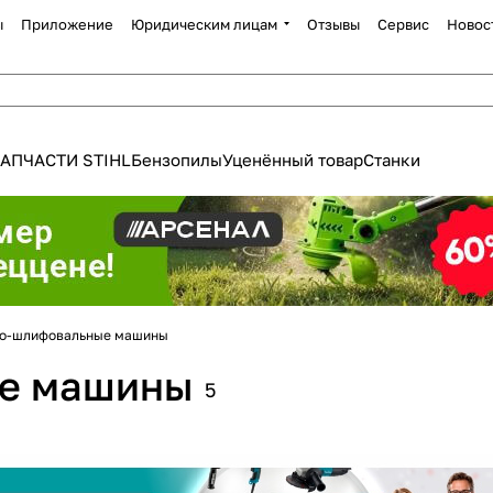
ы
Приложение
Юридическим лицам
Отзывы
Сервис
Новос
АПЧАСТИ STIHL
Бензопилы
Уценённый товар
Станки
Для клиентов всех банков
о-шлифовальные машины
е машины
5
Разбейте
оплату
а части
без переплат