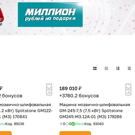
₽
189 010 ₽
2 бонусов
+3780.2 бонусов
мозаично-шлифовальная
Машина мозаично-шлифовальная
.2 кВт) Splitstone GM122-
GM-245-7,5 (7.5 кВт) Splitstone
1 (МЗ) 170841
GM245-M3.12A-01 (МЗ) 179286
ало
Код.
89136
0
0
Мало
Код.
93043