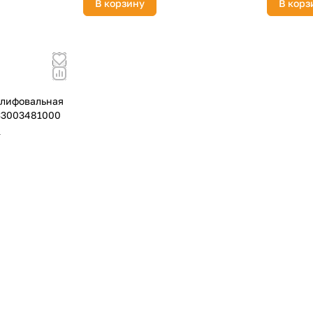
В корзину
В корз
Оставшиеся
75
% будут
списываться
с вашей карты
по
25
%
каждые 2 недели
лифовальная
33003481000
Подробнее
об оплате Плайтом
1
25
раз в 2
Остались вопросы?
недели
8 800 302-02-51
plait.ru