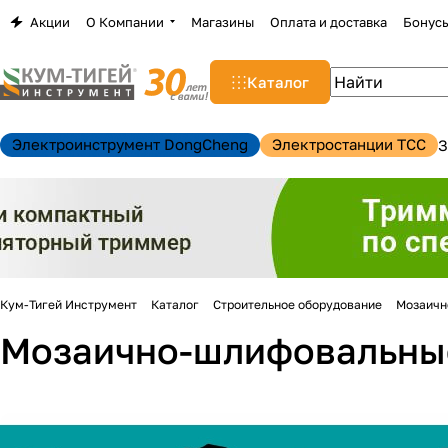
Акции
О Компании
Магазины
Оплата и доставка
Бонус
Каталог
Электроинструмент DongCheng
Электростанции TCC
З
Кум-Тигей Инструмент
Каталог
Строительное оборудование
Мозаичн
Мозаично-шлифовальны
н