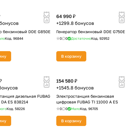
₽
64 990 ₽
 бонусов
+1299.8 бонусов
р бензиновый DDE G850E
Генератор бензиновый DDE G750E
ало
Код.
96844
0
0
Достаточно
Код.
92952
ину
В корзину
₽
154 580 ₽
 бонусов
+1545.8 бонусов
танция дизельная FUBAG
Электростанция бензиновая
 DA ES 838214
цифровая FUBAG TI 11000 A ES
ного
Код.
58226
0
0
Мало
Код.
96705
ину
В корзину