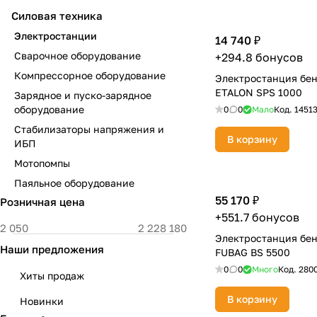
Силовая техника
Электростанции
14 740 ₽
Сварочное оборудование
+294.8 бонусов
Компрессорное оборудование
Электростанция бе
ETALON SPS 1000
Зарядное и пуско-зарядное
оборудование
0
0
Мало
Код.
1451
Стабилизаторы напряжения и
В корзину
ИБП
Мотопомпы
Паяльное оборудование
55 170 ₽
Розничная цена
+551.7 бонусов
Электростанция бе
Наши предложения
FUBAG BS 5500
0
0
Много
Код.
280
Хиты продаж
В корзину
Новинки