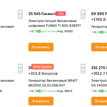
Оставшиеся
75
% будут
списываться
25 545 ₽
89 990 
-11%
28 800 ₽
с вашей карты
по
25
%
каждые 2 недели
+1799.8
Электростанция бензиновая
цифровая FUBAG TI 800 838977
нзиновая
Генерато
0
0
Достаточно
Код.
65582
0
0
М
3
Подробнее
об оплате Плайтом
В корзину
В корз
Хиты продаж
20 690 ₽
351 270 
25
+413.8 бонусов
+3512.7
раз в 2
Остались вопросы?
недели
нзиновая
Генератор бензиновый BRAIT
Электрос
BR2500 02.01.056.047
DS 14000
8 800 302-02-51
09
0
0
Достаточно
Код.
88471
0
0
М
plait.ru
В корзину
В корз