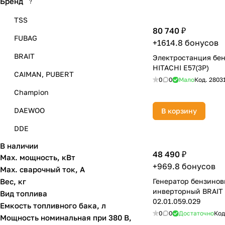
Бренд
?
TSS
80 740 ₽
FUBAG
+1614.8 бонусов
BRAIT
Электростанция бе
HITACHI E57(3Р)
CAIMAN, PUBERT
0
0
Мало
Код.
2803
Champion
DAEWOO
В корзину
DDE
В наличии
ETALON
48 490 ₽
Max. мощность, кВт
Felisatti
+969.8 бонусов
Max. сварочный ток, А
Вес, кг
Генератор бензино
FIRMAN
инверторный BRAIT
Вид топлива
HiKOKI
02.01.059.029
Емкость топливного бака, л
0
0
Достаточно
Код
Мощность номинальная при 380 В,
Huter