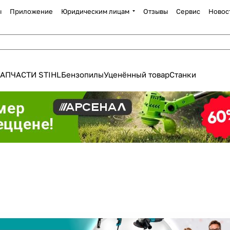
ы
Приложение
Юридическим лицам
Отзывы
Сервис
Новос
АПЧАСТИ STIHL
Бензопилы
Уценённый товар
Станки
Для клиентов всех банков
Разбейте
оплату
а части
без переплат