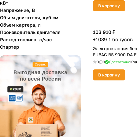
кВт
В корзину
Hyundai
Напряжение, В
Объем двигателя, куб.см
PATRIOT
Объем картера, л
Prorab
103 910 ₽
Производитель двигателя
+1039.1 бонусов
Расход топлива, л/час
SNIRREX
Стартер
Электростанция бе
ВЕПРЬ
FUBAG BS 9000 DA E
ЗУБР
0
0
Достаточно
Код
Ресанта
В корзину