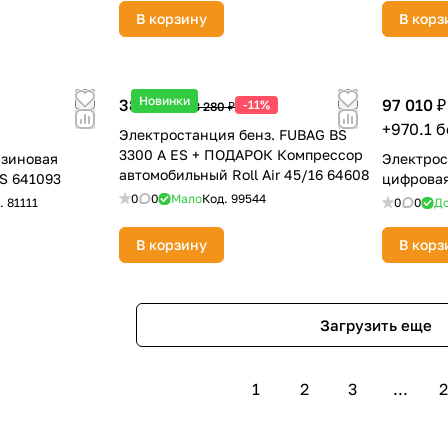
В корзину
В корз
Новинки
38 380 ₽
97 010 ₽
-11%
43 280 ₽
+970.1 
Электростанция бенз. FUBAG BS
3300 A ES + ПОДАРОК Компрессор
нзиновая
Электрос
автомобильный Roll Air 45/16 64608
S 641093
цифровая
0
0
Мало
Код.
99544
.
81111
0
0
До
В корзину
В корз
Загрузить еще
1
2
3
...
2