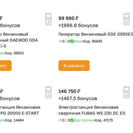
₽
99 990 ₽
 бонусов
+1999.8 бонусов
р бензиновый
Генератор бензиновый DDE G850E3
рный DAEWOO GDA
0
0
Мало
Код.
96845
i-3
ало
Код.
98813
ину
В корзину
 ₽
146 750 ₽
 бонусов
+1467.5 бонусов
танция бензиновая
Электростанция бензиновая
PG 20000 E-START
сварочная FUBAG WS 230 DC ES
ало
Код.
14484
0
0
Достаточно
Код.
47175