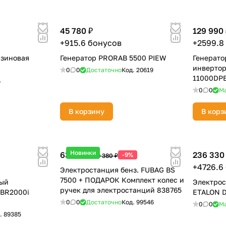
45 780 ₽
129 990 
+915.6 бонусов
+2599.8
нзиновая
Генератор PRORAB 5500 PIEW
Генерато
инверто
0
0
Достаточно
Код.
20619
11000DPE
1
раз в 2 недели
0
0
М
В корзину
В корз
Новинки
63 320 ₽
236 330
-9%
69 380 ₽
+4726.6
Электростанция бенз. FUBAG BS
7500 + ПОДАРОК Комплект колес и
вый
Электрос
ручек для электростанций 838765
 BR2000i
ETALON D
0
0
Достаточно
Код.
99546
0
0
М
.
89385