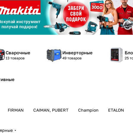
График платежей
Сегодня
25
%
Сварочные
Инверторные
Бло
13 товаров
49 товаров
25 т
Добавляйте товары
в корзину
тивные
Оплачивайте сегодня только
25
% картой любого банка
FIRMAN
CAIMAN, PUBERT
Champion
ETALON
Получайте товар
выбранный способом
лярные