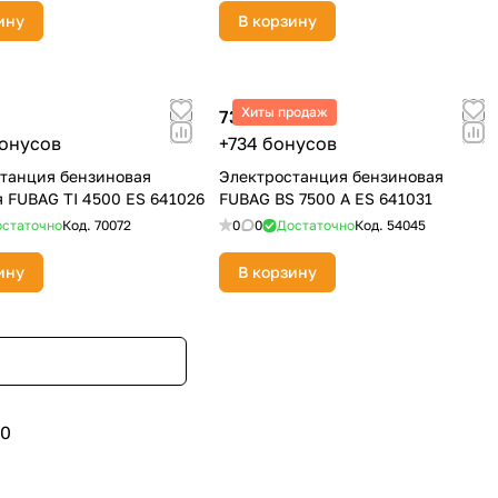
ину
В корзину
Хиты продаж
73 400 ₽
бонусов
+734 бонусов
танция бензиновая
Электростанция бензиновая
 FUBAG TI 4500 ES 641026
FUBAG BS 7500 A ES 641031
статочно
Код.
70072
0
0
Достаточно
Код.
54045
ину
В корзину
0