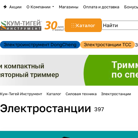
Акции
О Компании
Магазины
Оплата и доставка
Бонус
Каталог
Электроинструмент DongCheng
Электростанции TCC
З
Кум-Тигей Инструмент
Каталог
Силовая техника
Электростанции
Электростанции
397
н