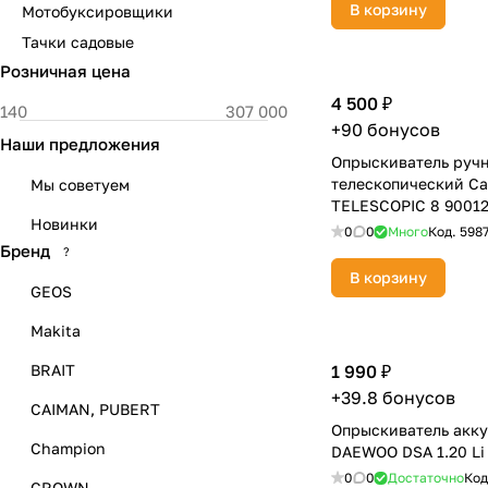
В корзину
Мотобуксировщики
Тачки садовые
Розничная цена
4 500 ₽
+90 бонусов
Наши предложения
Опрыскиватель руч
телескопический C
Мы советуем
TELESCOPIC 8 9001
Новинки
0
0
Много
Код.
598
Бренд
?
В корзину
GEOS
Makita
BRAIT
1 990 ₽
+39.8 бонусов
CAIMAN, PUBERT
Опрыскиватель акк
Champion
DAEWOO DSA 1.20 Li
0
0
Достаточно
Код
CROWN