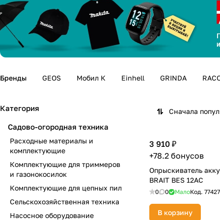
Бренды
GEOS
Мобил К
Einhell
GRINDA
RAC
Категория
Сначала попу
Садово-огородная техника
Расходные материалы и
3 910 ₽
комплектующие
+78.2 бонусов
Комплектующие для триммеров
Опрыскиватель акк
и газонокосилок
BRAIT BES 12АС
Комплектующие для цепных пил
0
0
Мало
Код.
77427
Сельскохозяйственная техника
В корзину
Насосное оборудование