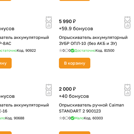
5 990 ₽
онусов
+59.9 бонусов
атель аккумуляторный
Опрыскиватель аккумуляторный
P-8AC
ЗУБР ОПЛ-10 (без АКБ и ЗУ)
статочно
Код.
90922
0
0
Достаточно
Код.
81500
ину
В корзину
2 000 ₽
онусов
+40 бонусов
атель аккумуляторный
Опрыскиватель ручной Caiman
-16
STANDART 2 900123
ало
Код.
90688
0
0
Мало
Код.
60303