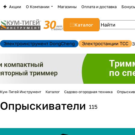
Акции
О Компании
Магазины
Оплата и доставка
Бонус
Каталог
Электроинструмент DongCheng
Электростанции TCC
З
Кум-Тигей Инструмент
Каталог
Садово-огородная техника
Опрыскив
Опрыскиватели
115
н