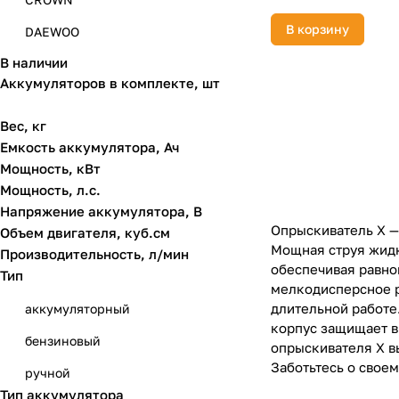
В корзину
DAEWOO
В наличии
Einhell
Аккумуляторов в комплекте, шт
Felisatti
Вес, кг
GREENWORKS
Емкость аккумулятора, Ач
GRINDA
Мощность, кВт
Мощность, л.с.
HOZELOCK
Напряжение аккумулятора, В
Huter
Опрыскиватель X —
Объем двигателя, куб.см
Мощная струя жидк
Производительность, л/мин
MTX
обеспечивая равно
Тип
RACO
мелкодисперсное р
длительной работе.
аккумуляторный
STIHL
корпус защищает в
бензиновый
опрыскивателя X в
ЗУБР
Заботьтесь о свое
ручной
Мобил К
Тип аккумулятора