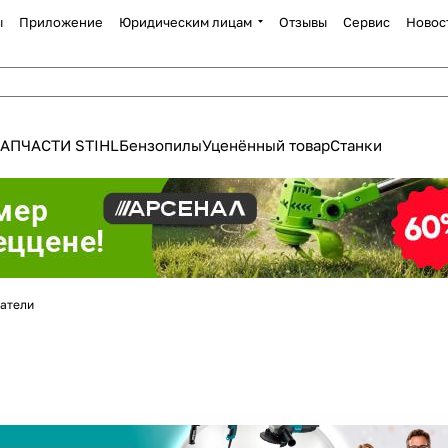
ы
Приложение
Юридическим лицам
Отзывы
Сервис
Новос
АПЧАСТИ STIHL
Бензопилы
Уценённый товар
Станки
атели
Для клиентов всех банков
Разбейте
оплату
а части
без переплат