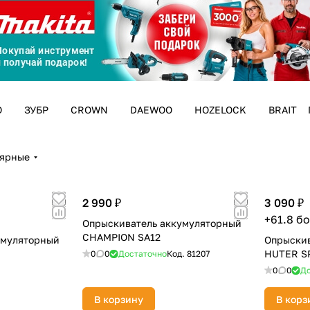
График платежей
Сегодня
25
%
O
ЗУБР
CROWN
DAEWOO
HOZELOCK
BRAIT
лярные
Добавляйте товары
в корзину
2 990 ₽
3 090 ₽
+61.8 б
Опрыскиватель аккумуляторный
Оплачивайте сегодня только
CHAMPION SA12
умуляторный
Опрыскив
25
% картой любого банка
HUTER S
0
0
Достаточно
Код.
81207
0
0
До
В корзину
В корз
Получайте товар
выбранный способом