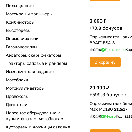
Пилы цепные
Мотокосы и триммеры
3 690 ₽
Комбимоторы
+73.8 бонусов
Высоторезы
Опрыскиватель акк
Опрыскиватели
BRAIT BSА-8
Газонокосилки
0
0
Достаточно
Код
Аэраторы, скарификаторы
В корзину
Тракторы садовые и райдеры
Измельчители садовые
Мотоблоки
29 990 ₽
Мотокультиваторы
+599.8 бонусов
Дровоколы
Опрыскиватель бен
Двигатели
Max MD180 212917
Навесное оборудование к
0
0
Много
Код.
921
культиваторам, мотоблокам
Кусторезы и ножницы садовые