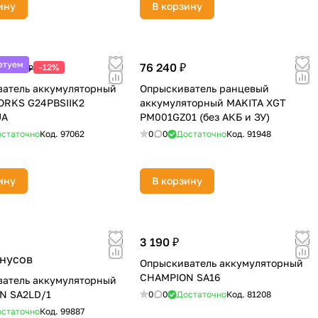
ину
В корзину
етуем
76 240 ₽
-12%
16 990 ₽
атель аккумуляторный
Опрыскиватель ранцевый
RKS G24PBSIIK2
аккумуляторный MAKITA XGT
UA
PM001GZ01 (без АКБ и ЗУ)
статочно
Код.
97062
0
0
Достаточно
Код.
91948
ину
В корзину
3 190 ₽
онусов
Опрыскиватель аккумуляторный
CHAMPION SA16
атель аккумуляторный
N SA2LD/1
0
0
Достаточно
Код.
81208
статочно
Код.
99887