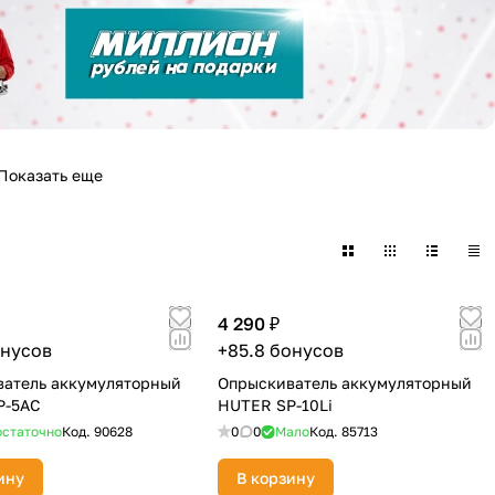
Показать еще
4 290 ₽
онусов
+85.8 бонусов
атель аккумуляторный
Опрыскиватель аккумуляторный
P-5AC
HUTER SP-10Li
статочно
Код.
90628
0
0
Мало
Код.
85713
ину
В корзину