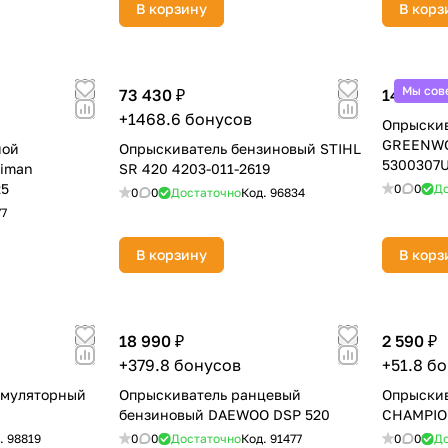
В корзину
В корз
Мы сов
73 430 ₽
14 990 ₽
+1468.6 бонусов
Опрыскив
GREENWO
ной
Опрыскиватель бензиновый STIHL
5300307
aiman
SR 420 4203-011-2619
25
0
0
До
0
0
Достаточно
Код.
96834
раз в 2 недели
77
В корзину
В корз
18 990 ₽
2 590 ₽
+379.8 бонусов
+51.8 б
умуляторный
Опрыскиватель ранцевый
Опрыскив
бензиновый DAEWOO DSP 520
CHAMPIO
.
98819
0
0
Достаточно
Код.
91477
0
0
До