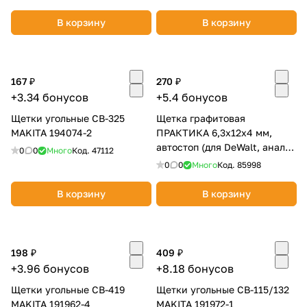
790-984
В корзину
В корзину
167 ₽
270 ₽
+3.34 бонусов
+5.4 бонусов
Щетки угольные CB-325
Щетка графитовая
MAKITA 194074-2
ПРАКТИКА 6,3х12х4 мм,
автостоп (для DeWalt, аналог
0
0
Много
Код.
47112
421362) 790-632
0
0
Много
Код.
85998
В корзину
В корзину
198 ₽
409 ₽
+3.96 бонусов
+8.18 бонусов
Щетки угольные CB-419
Щетки угольные CB-115/132
MAKITA 191962-4
MAKITA 191972-1