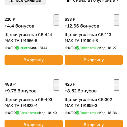
Все фильтры
Сначала популярные
Добавляйте товары
в корзину
220 ₽
633 ₽
+4.4 бонусов
+12.66 бонусов
Щетки угольные CB-424
Оплачивайте сегодня только
Щетки угольные CB-113
MAKITA 191966-6
MAKITA 191904-8
25
% картой любого банка
0
0
Много
Код.
18144
0
0
Достаточно
Код.
18127
Получайте товар
В корзину
В корзину
выбранный способом
488 ₽
426 ₽
Оставшиеся
75
% будут
+9.76 бонусов
+8.52 бонусов
списываться
с вашей карты
по
25
%
каждые 2 недели
Щетки угольные CB-403
Щетки угольные CB-302
MAKITA 191928-4
MAKITA 191959-3
0
0
Достаточно
Код.
18140
0
0
Достаточно
Код.
18136
В корзину
В корзину
Подробнее