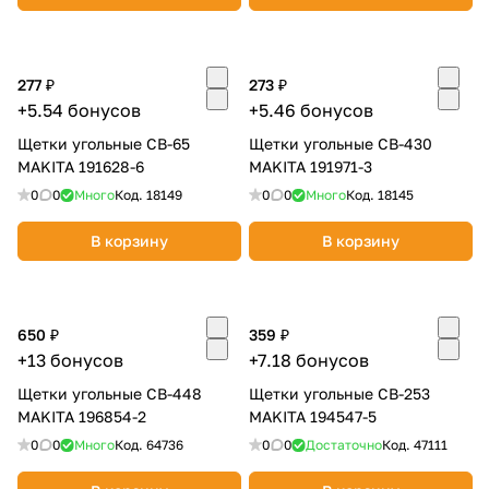
об оплате Плайтом
277 ₽
273 ₽
+5.54 бонусов
+5.46 бонусов
Остались вопросы?
25
Щетки угольные CB-65
Щетки угольные CB-430
8 800 302-02-51
MAKITA 191628-6
MAKITA 191971-3
plait.ru
раз в 2
0
0
Много
Код.
18149
0
0
Много
Код.
18145
недели
В корзину
В корзину
650 ₽
359 ₽
+13 бонусов
+7.18 бонусов
Щетки угольные CB-448
Щетки угольные CB-253
MAKITA 196854-2
MAKITA 194547-5
0
0
Много
Код.
64736
0
0
Достаточно
Код.
47111