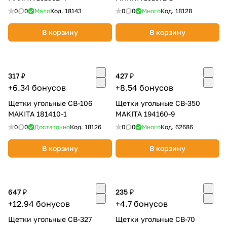
0
0
Мало
Код.
18143
0
0
Много
Код.
18128
В корзину
В корзину
317 ₽
427 ₽
+6.34 бонусов
+8.54 бонусов
Щетки угольные CB-106
Щетки угольные CB-350
MAKITA 181410-1
MAKITA 194160-9
0
0
Достаточно
Код.
18126
0
0
Много
Код.
62686
В корзину
В корзину
647 ₽
235 ₽
+12.94 бонусов
+4.7 бонусов
Щетки угольные CB-327
Щетки угольные CB-70