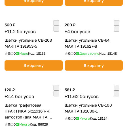
В корзину
В корзину
560 ₽
200 ₽
+11.2 бонусов
+4 бонусов
Щетки угольные CB-203
Щетки угольные CB-64
раз в 2 недели
MAKITA 191953-5
MAKITA 191627-8
0
0
Мало
Код.
18133
0
0
Достаточно
Код.
18148
В корзину
В корзину
120 ₽
581 ₽
+2.4 бонусов
+11.62 бонусов
Щетка графитовая
Щетки угольные CB-100
ПРАКТИКА 5х11х16 мм,
MAKITA 181030-1
автостоп (для MAKITA,
0
0
Много
Код.
18124
аналог CB-325/194074-2)
0
0
Много
Код.
86029