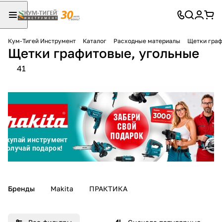
Кум-Тигей Инструмент
Каталог
Расходные материалы
Щетки граф
Щетки графитовые, угольные
Для клиентов всех банков
41
Разбейте
оплату
на части
без переплат
График платежей
Сегодня
Бренды
Makita
ПРАКТИКА
25
%