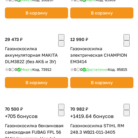
В корзину
В корзину
29 473 ₽
12 990 ₽
Газонокосилка
Газонокосилка
аккумуляторная MAKITA
электрическая CHAMPION
DLM382Z (без АКБ и ЗУ)
EM3414
0
0
Много
Код.
73912
0
0
Достаточно
Код.
95815
В корзину
В корзину
70 500 ₽
70 982 ₽
+705 бонусов
+1419.64 бонусов
Газонокосилка бензиновая
Газонокосилка STIHL RM
самоходная FUBAG FPL 56
248.3 WB21-011-3405