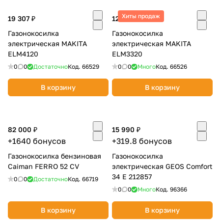
Добавляйте товары
Хиты продаж
19 307 ₽
12 990 ₽
в корзину
Газонокосилка
Газонокосилка
электрическая MAKITA
электрическая MAKITA
ELM4120
ELM3320
Оплачивайте сегодня только
0
0
Достаточно
Код.
66529
0
0
Много
Код.
66526
25
% картой любого банка
В корзину
В корзину
Получайте товар
выбранный способом
82 000 ₽
15 990 ₽
+1640 бонусов
+319.8 бонусов
Оставшиеся
75
% будут
Газонокосилка бензиновая
Газонокосилка
списываться
с вашей карты
Caiman FERRO 52 CV
электрическая GEOS Comfort
по
25
%
каждые 2 недели
34 E 212857
0
0
Достаточно
Код.
66719
0
0
Много
Код.
96366
В корзину
В корзину
Подробнее