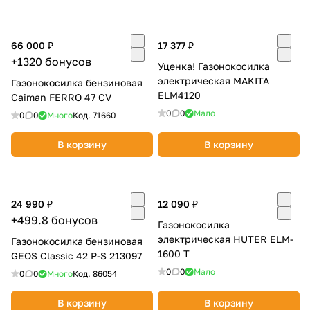
об оплате Плайтом
66 000 ₽
17 377 ₽
+1320 бонусов
Уценка! Газонокосилка
электрическая MAKITA
Газонокосилка бензиновая
Остались вопросы?
25
ELM4120
Caiman FERRO 47 CV
8 800 302-02-51
0
0
Мало
0
0
Много
Код.
71660
plait.ru
раз в 2
недели
В корзину
В корзину
24 990 ₽
12 090 ₽
+499.8 бонусов
Газонокосилка
электрическая HUTER ELM-
Газонокосилка бензиновая
1600 T
GEOS Classic 42 P-S 213097
0
0
Мало
0
0
Много
Код.
86054
В корзину
В корзину