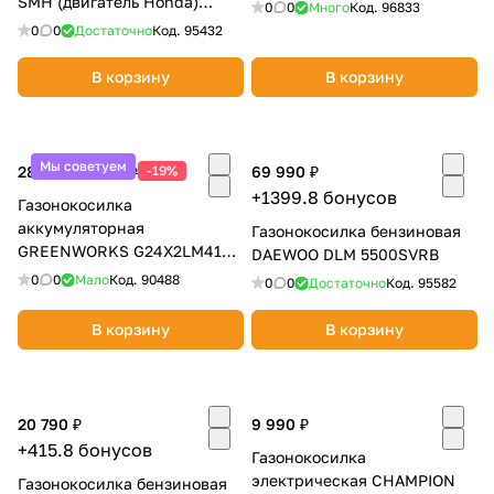
SMH (двигатель Honda)
0
0
Много
Код.
96833
46297
0
0
Достаточно
Код.
95432
В корзину
В корзину
Мы советуем
28 990 ₽
-19%
69 990 ₽
35 990 ₽
+1399.8 бонусов
Газонокосилка
аккумуляторная
Газонокосилка бензиновая
GREENWORKS G24X2LM41K8
DAEWOO DLM 5500SVRB
2512607UD
0
0
Мало
Код.
90488
0
0
Достаточно
Код.
95582
В корзину
В корзину
20 790 ₽
9 990 ₽
+415.8 бонусов
Газонокосилка
электрическая CHAMPION
Газонокосилка бензиновая