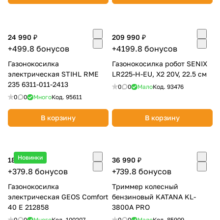
24 990 ₽
209 990 ₽
+499.8 бонусов
+4199.8 бонусов
Газонокосилка
Газонокосилка робот SENIX
электрическая STIHL RME
LR225-H-EU, X2 20V, 22.5 см
раз в 2 недели
235 6311-011-2413
0
0
Мало
Код.
93476
0
0
Много
Код.
95611
В корзину
В корзину
Новинки
18 990 ₽
36 990 ₽
+379.8 бонусов
+739.8 бонусов
Газонокосилка
Триммер колесный
электрическая GEOS Comfort
бензиновый KATANA KL-
40 E 212858
3800A PRO
0
0
Много
Код.
100207
0
0
Мало
Код.
85909