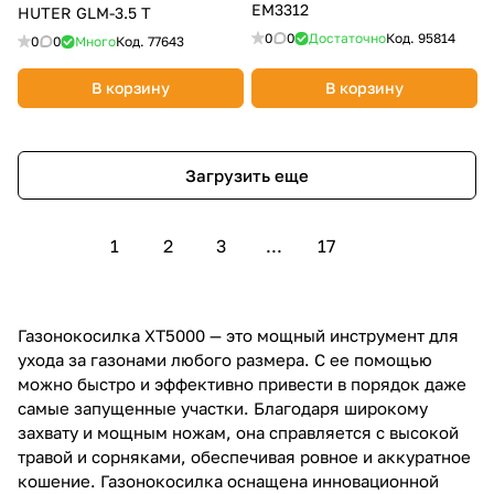
EM3312
HUTER GLM-3.5 T
0
0
Достаточно
Код.
95814
0
0
Много
Код.
77643
В корзину
В корзину
Загрузить еще
1
2
3
...
17
Газонокосилка XT5000 — это мощный инструмент для
ухода за газонами любого размера. С ее помощью
можно быстро и эффективно привести в порядок даже
самые запущенные участки. Благодаря широкому
захвату и мощным ножам, она справляется с высокой
травой и сорняками, обеспечивая ровное и аккуратное
кошение. Газонокосилка оснащена инновационной