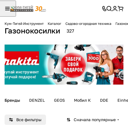
Кум-Тигей Инструмент
Каталог
Садово-огородная техника
Газоно
Газонокосилки
Для клиентов всех банков
327
Разбейте
оплату
на части
без переплат
График платежей
Бренды
DENZEL
GEOS
Мобил К
DDE
Einhe
Сегодня
25
%
Все фильтры
Сначала популярные