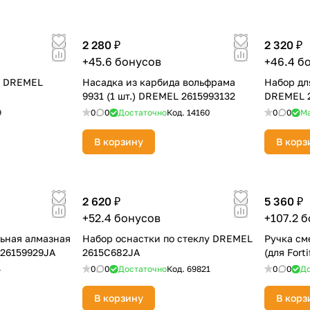
2 280 ₽
2 320 ₽
+45.6 бонусов
+46.4 б
5 DREMEL
Насадка из карбида вольфрама
Набор дл
9931 (1 шт.) DREMEL 2615993132
DREMEL 
9
0
0
Достаточно
Код.
14160
0
0
М
раз в 2 недели
В корзину
В корз
2 620 ₽
5 360 ₽
+52.4 бонусов
+107.2 
ьная алмазная
Набор оснастки по стеклу DREMEL
Ручка см
 26159929JA
2615C682JA
(для Fort
4
0
0
Достаточно
Код.
69821
0
0
До
В корзину
В корз