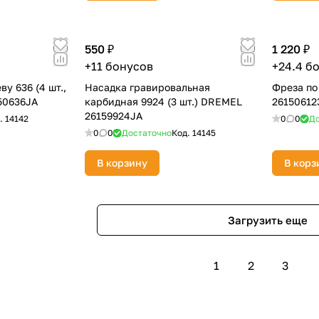
550 ₽
1 220 ₽
+11 бонусов
+24.4 б
у 636 (4 шт.,
Насадка гравировальная
Фреза по
50636JA
карбидная 9924 (3 шт.) DREMEL
26150612
26159924JA
.
14142
0
0
До
0
0
Достаточно
Код.
14145
В корзину
В корз
Загрузить еще
1
2
3