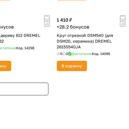
1 410 ₽
онусов
+28.2 бонусов
 дереву 612 DREMEL
Круг отрезной DSM540 (для
32
DSM20, керамика) DREMEL
2615S540JA
статочно
Код.
14298
0
0
Достаточно
Код.
14099
ину
В корзину