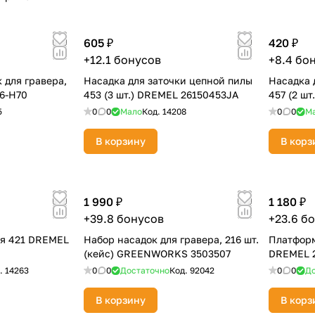
605 ₽
420 ₽
Оставшиеся
75
% будут
списываться
+12.1 бонусов
+8.4 бо
с вашей карты
по
25
%
каждые 2 недели
 для гравера,
Насадка для заточки цепной пилы
Насадка 
06-Н70
453 (3 шт.) DREMEL 26150453JA
457 (2 ш
5
0
0
Мало
Код.
14208
0
0
М
В корзину
В корз
Подробнее
об оплате Плайтом
1 990 ₽
1 180 ₽
+39.8 бонусов
+23.6 б
25
раз в 2
ая 421 DREMEL
Набор насадок для гравера, 216 шт.
Платформ
Остались вопросы?
недели
(кейс) GREENWORKS 3503507
DREMEL 
.
14263
8 800 302-02-51
0
0
Достаточно
Код.
92042
0
0
До
plait.ru
В корзину
В корз