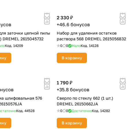
2 330 ₽
нусов
+46.6 бонусов
для заточки цепной пилы
Набор для удаления остатков
т.) DREMEL 2615045732
раствора 568 DREMEL 2615056832
ало
Код.
14209
0
0
Мало
Код.
14128
ину
В корзину
1 790 ₽
онусов
+35.8 бонусов
а шлифовальная 576
Сверло по стеклу 662 (1 шт.)
26150576JA
DREMEL 26150662JA
статочно
Код.
44528
0
0
Достаточно
Код.
14282
ину
В корзину