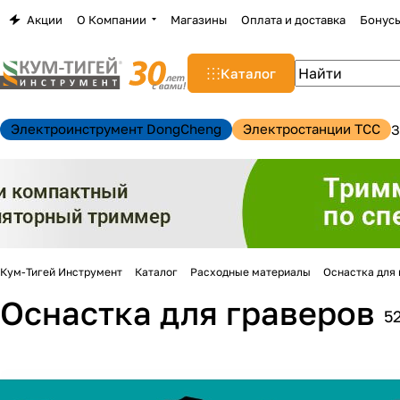
Акции
О Компании
Магазины
Оплата и доставка
Бонус
Каталог
Электроинструмент DongCheng
Электростанции TCC
З
Кум-Тигей Инструмент
Каталог
Расходные материалы
Оснастка для
Оснастка для граверов
5
н