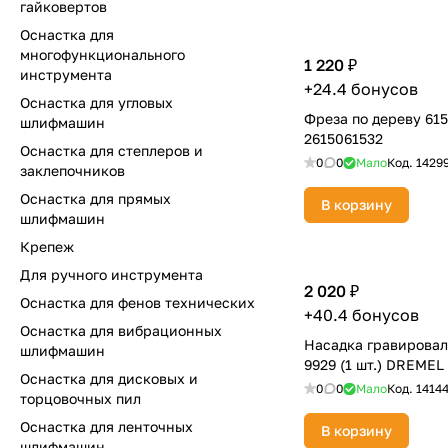
гайковертов
Оснастка для
многофункционального
1 220 ₽
инструмента
+24.4 бонусов
Оснастка для угловых
Фреза по дереву 61
шлифмашин
2615061532
Оснастка для степлеров и
0
0
Мало
Код.
1429
заклепочников
Оснастка для прямых
В корзину
шлифмашин
Крепеж
Для ручного инструмента
2 020 ₽
Оснастка для фенов технических
+40.4 бонусов
Оснастка для вибрационных
Насадка гравировал
шлифмашин
9929 (1 шт.) DREMEL
Оснастка для дисковых и
0
0
Мало
Код.
1414
торцовочных пил
Оснастка для ленточных
В корзину
шлифмашин