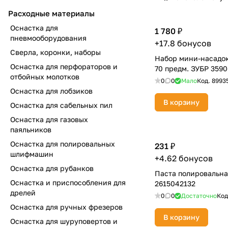
Расходные материалы
Оснастка для
1 780 ₽
пневмооборудования
+17.8 бонусов
Сверла, коронки, наборы
Набор мини-насадок
Оснастка для перфораторов и
70 предм. ЗУБР 359
отбойных молотков
0
0
Мало
Код.
8993
Оснастка для лобзиков
В корзину
Оснастка для сабельных пил
Оснастка для газовых
паяльников
Оснастка для полировальных
231 ₽
шлифмашин
+4.62 бонусов
Оснастка для рубанков
Паста полировальн
Оснастка и приспособления для
2615042132
дрелей
0
0
Достаточно
Код
Оснастка для ручных фрезеров
В корзину
Оснастка для шуруповертов и