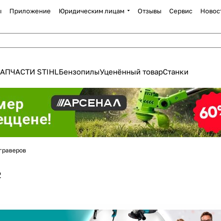
ы
Приложение
Юридическим лицам
Отзывы
Сервис
Новос
АПЧАСТИ STIHL
Бензопилы
Уценённый товар
Станки
 граверов
Для клиентов всех банков
2
Разбейте
оплату
а части
без переплат