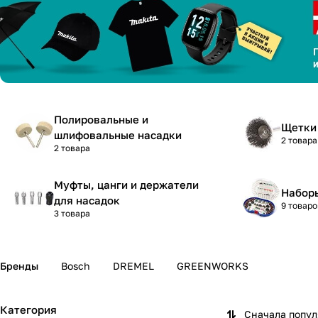
Полировальные и
Щетки
шлифовальные насадки
2 товара
2 товара
Муфты, цанги и держатели
Набор
для насадок
9 товаро
3 товара
Бренды
Bosch
DREMEL
GREENWORKS
Категория
Сначала попу