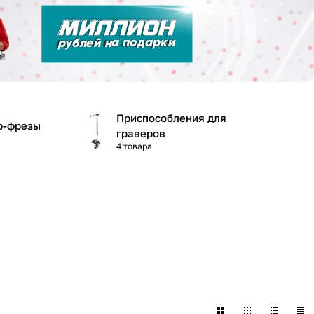
Приспособления для
р-фрезы
граверов
4 товара