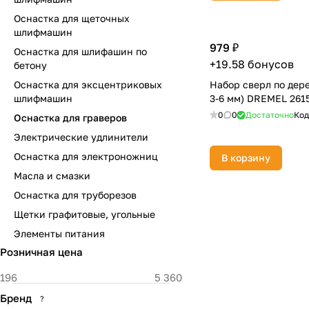
Оснастка для щеточных
шлифмашин
979 ₽
Оснастка для шлифашин по
+19.58 бонусов
бетону
Оснастка для эксцентриковых
Набор сверл по дерев
шлифмашин
3-6 мм) DREMEL 261
0
0
Достаточно
Код
Оснастка для граверов
Электрические удлинители
Оснастка для электроножниц
В корзину
Масла и смазки
Оснастка для труборезов
Щетки графитовые, угольные
Элементы питания
Розничная цена
Бренд
?