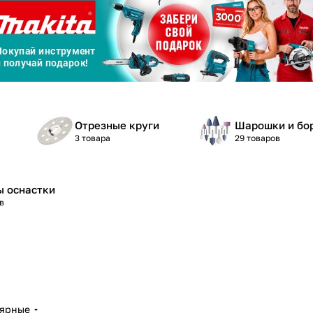
График платежей
Сегодня
25
%
Отрезные круги
Шарошки и бо
3 товара
29 товаров
ы оснастки
Добавляйте товары
в корзину
в
Оплачивайте сегодня только
25
% картой любого банка
лярные
Получайте товар
выбранный способом