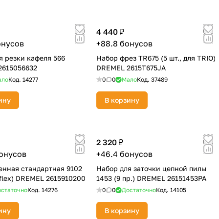
4 440 ₽
онусов
+88.8 бонусов
я резки кафеля 566
Набор фрез TR675 (5 шт., для TRIO)
2615056632
DREMEL 2615T675JA
ало
Код.
14277
0
0
Мало
Код.
37489
ину
В корзину
2 320 ₽
бонусов
+46.4 бонусов
енная стандартная 9102
Набор для заточки цепной пилы
iflex) DREMEL 2615910200
1453 (9 пр.) DREMEL 26151453PA
статочно
Код.
14276
0
0
Достаточно
Код.
14105
ину
В корзину