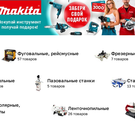
График платежей
Сегодня
25
%
Фуговальные, рейсмусные
Фрезерны
57 товаров
7 товаров
ильные
Пазовальные станки
Ст
Добавляйте товары
в корзину
ов
5 товаров
13 т
олярные,
Оплачивайте сегодня только
Ленточнопильные
лы
25
% картой любого банка
26 товаров