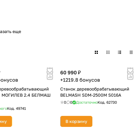
азать еще
₽
60 990 ₽
бонусов
+1219.8 бонусов
деревообрабатывающий
Станок деревообрабатывающий
 МОГИЛЕВ 2.4 БЕЛМАШ
BELMASH SDM-2500M S016A
0
0
Достаточно
Код.
62730
ного
Код.
49741
ину
В корзину