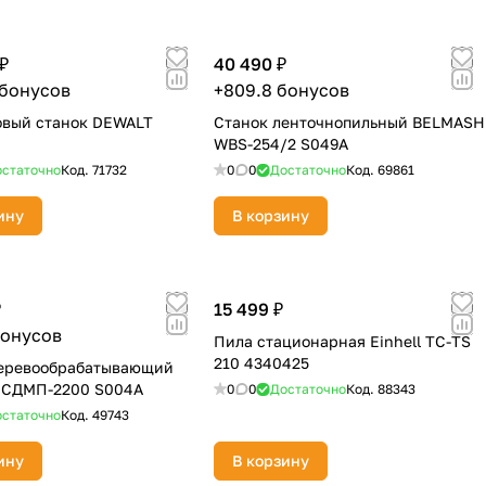
₽
40 490 ₽
 бонусов
+809.8 бонусов
овый станок DEWALT
Станок ленточнопильный BELMASH
WBS-254/2 S049A
статочно
Код.
71732
0
0
Достаточно
Код.
69861
ину
В корзину
₽
15 499 ₽
бонусов
Пила стационарная Einhell TC-TS
210 4340425
деревообрабатывающий
СДМП-2200 S004A
0
0
Достаточно
Код.
88343
статочно
Код.
49743
ину
В корзину