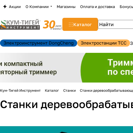
Акции
О Компании
Магазины
Оплата и доставка
Бонус
Каталог
Электроинструмент DongCheng
Электростанции TCC
З
Кум-Тигей Инструмент
Каталог
Станки
Станки деревообрабатывающ
Станки деревообрабат
н