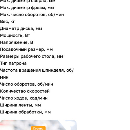
Max. диаметр сверла, мм
Metabo
Max. диаметр фрезы, мм
Max. число оборотов, об/мин
P.I.T.
Вес, кг
PATRIOT
Диаметр диска, мм
Мощность, Вт
Powermatic
Напряжение, В
TRITON
Посадочный размер, мм
Размеры рабочего стола, мм
WOODWORK
Тип патрона
Вихрь
Частота вращения шпинделя, об/
мин
ЗУБР
Число оборотов, об/мин
Пульсар
Количество скоростей
Число ходов, ход/мин
СТИНКО
Ширина ленты, мм
Ширина обработки, мм