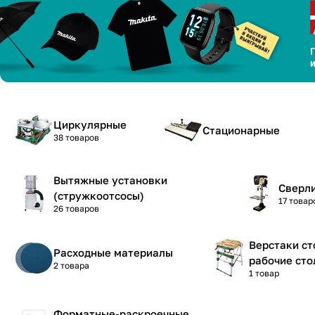
Циркулярные
Стационарные
38 товаров
Вытяжные установки
Сверл
(стружкоотсосы)
17 товар
26 товаров
Верстаки ст
Расходные материалы
рабочие сто
2 товара
1 товар
Форматные-раскроечные