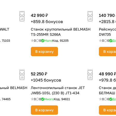
42 990 ₽
140 790 
+859.8 бонусов
+2815.8
EWALT
Станок круглопильный BELMASH
Рейсмус
TS-255MR S266A
DW735
.
71103
0
0
Мало
Код.
91205
0
0
До
В корзину
В корз
52 250 ₽
48 990 
+1045 бонусов
+979.8 
льный BELMASH
Ленточнопильный станок JET
Станок 
JWBS-10SL (230 В) JT1-434
БЕЛМАШ 
.
74465
0
0
Много
Код.
94611
0
0
До
В корзину
В корз