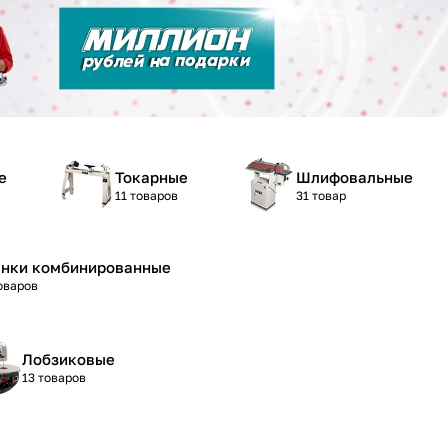
е
Токарные
Шлифовальные
11 товаров
31 товар
анки комбинированные
оваров
Лобзиковые
13 товаров