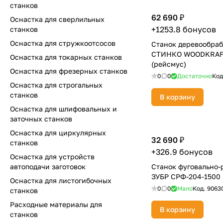
станков
62 690 ₽
Оснастка для сверлильных
+1253.8 бонусов
станков
Оснастка для стружкоотсосов
Станок деревообра
СТИНКО WOODKRAFT
Оснастка для токарных станков
(рейсмус)
Оснастка для фрезерных станков
0
0
Достаточно
Код
Оснастка для строгальных
станков
В корзину
Оснастка для шлифовальных и
заточных станков
Оснастка для циркулярных
32 690 ₽
станков
+326.9 бонусов
Оснастка для устройств
автоподачи заготовок
Станок фуговально
ЗУБР СРФ-204-1500
Оснастка для листогибочных
0
0
Мало
Код.
9063
станков
Расходные материалы для
В корзину
станков