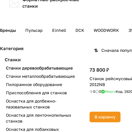
станки
Бренды
Пульсар
Einhell
DCK
WOODWORK
З
Категория
Сначала попу
Станки
Станки деревообрабатывающие
73 800 ₽
Станки металлообрабатывающие
Станок рейсмусовы
Пилорамное оборудование
2012NB
0
0
Много
Код.
192
Приспособления для станков
Оснастка для долбежно-
пазовальных станков
Оснастка для ленточнопильных
В корзину
станков
Оснастка для лобзиковых