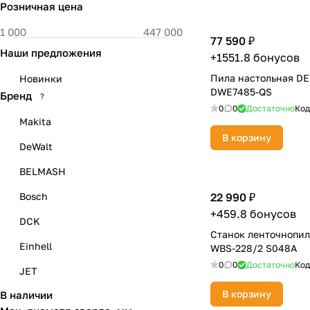
Розничная цена
77 590 ₽
Наши предложения
+1551.8 бонусов
Пила настольная D
Новинки
DWE7485-QS
Бренд
?
0
0
Достаточно
Код
Makita
В корзину
DeWalt
BELMASH
Bosch
22 990 ₽
+459.8 бонусов
DCK
Станок ленточнопи
Einhell
WBS-228/2 S048A
0
0
Достаточно
Код
JET
В корзину
В наличии
KRESS