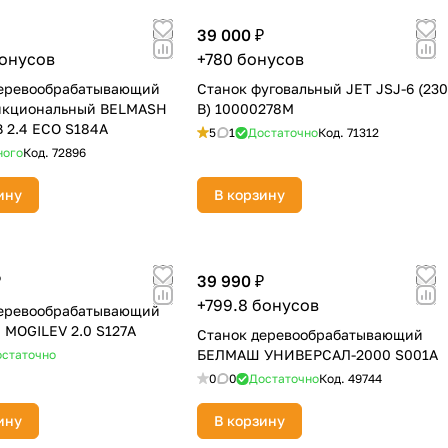
39 000 ₽
бонусов
+780 бонусов
деревообрабатывающий
Станок фуговальный JET JSJ-6 (230
нкциональный BELMASH
В) 10000278M
 2.4 ECO S184A
5
1
Достаточно
Код.
71312
ного
Код.
72896
ину
В корзину
₽
39 990 ₽
+799.8 бонусов
деревообрабатывающий
MOGILEV 2.0 S127А
Станок деревообрабатывающий
БЕЛМАШ УНИВЕРСАЛ-2000 S001A
статочно
0
0
Достаточно
Код.
49744
ину
В корзину