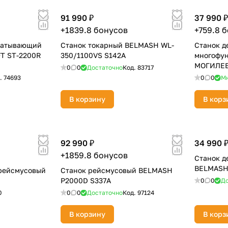
91 990 ₽
37 990 ₽
+1839.8 бонусов
+759.8 
батывающий
Станок токарный BELMASH WL-
Станок 
 ST-2200R
350/1100VS S142A
многофу
МОГИЛЕВ
0
0
Достаточно
Код.
83717
.
74693
0
0
М
В корзину
В корз
раз в 2 недели
92 990 ₽
34 990 
+1859.8 бонусов
Станок 
BELMASH 
-рейсмусовый
Станок рейсмусовый BELMASH
P2000D S337A
0
0
До
0
0
0
Достаточно
Код.
97124
В корзину
В корз