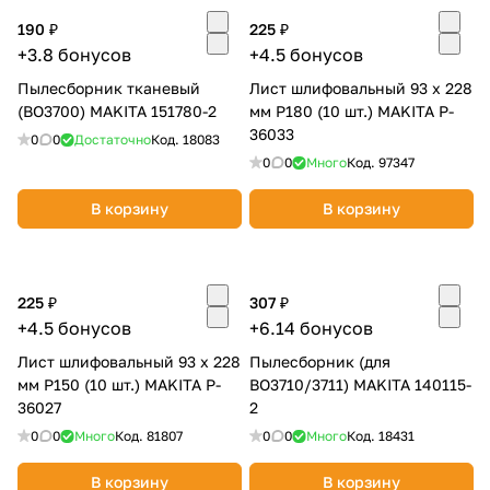
об оплате Плайтом
190 ₽
225 ₽
+3.8 бонусов
+4.5 бонусов
Пылесборник тканевый
Лист шлифовальный 93 х 228
(BO3700) MAKITA 151780-2
мм P180 (10 шт.) MAKITA P-
36033
Остались вопросы?
25
0
0
Достаточно
Код.
18083
8 800 302-02-51
0
0
Много
Код.
97347
plait.ru
раз в 2
В корзину
В корзину
недели
225 ₽
307 ₽
+4.5 бонусов
+6.14 бонусов
Лист шлифовальный 93 х 228
Пылесборник (для
мм P150 (10 шт.) MAKITA P-
BO3710/3711) MAKITA 140115-
36027
2
0
0
Много
Код.
81807
0
0
Много
Код.
18431
В корзину
В корзину