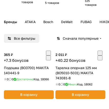
125
товаров
5 товаров
товаров
Добавляйте товары
в корзину
Бренды
АТАКА
Bosch
DeWalt
FUBAG
HiKO
Оплачивайте сегодня только
25
% картой любого банка
Все фильтры
Сначала популярные
Получайте товар
365 ₽
2 011 ₽
выбранный способом
+7.3 бонусов
+40.22 бонусов
Подошва (BO3700) MAKITA
Тарелка опорная 125 мм
140441-9
Оставшиеся
75
% будут
(BO5010-5031) MAKITA
743081-8
списываться
с вашей карты
0
0
Достаточно
Код.
18066
по
25
%
каждые 2 недели
0
0
Много
Код.
18062
В корзину
В корзину
Подробнее