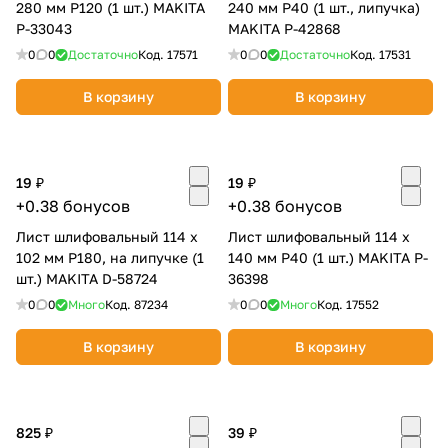
280 мм P120 (1 шт.) MAKITA
240 мм P40 (1 шт., липучка)
P-33043
MAKITA P-42868
0
0
Достаточно
Код.
17571
0
0
Достаточно
Код.
17531
В корзину
В корзину
19 ₽
19 ₽
+0.38 бонусов
+0.38 бонусов
Лист шлифовальный 114 х
Лист шлифовальный 114 х
102 мм P180, на липучке (1
140 мм P40 (1 шт.) MAKITA P-
шт.) MAKITA D-58724
36398
0
0
Много
Код.
87234
0
0
Много
Код.
17552
В корзину
В корзину
825 ₽
39 ₽