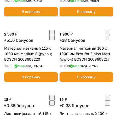
0
0
Мало
Код.
77508
0
0
Много
Код.
69991
В корзину
В корзину
2 580 ₽
1 900 ₽
+51.6 бонусов
+38 бонусов
Материал нетканый 115 х
Материал нетканый 100 х
1000 мм Medium S (рулон)
1000 мм Best for Finish Matt
BOSCH 2608608220
(рулон) BOSCH 2608608217
0
0
Мало
Код.
73254
0
0
Мало
Код.
73265
В корзину
В корзину
18 ₽
19 ₽
+0.36 бонусов
+0.38 бонусов
Лист шлифовальный 115 х
Лист шлифовальный 100 х