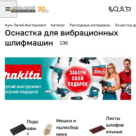
Кум-Тигей Инструмент
Каталог
Расходные материалы
Оснастка 
Оснастка для вибрационных
Для клиентов всех банков
шлифмашин
136
Разбейте
оплату
на части
без переплат
График платежей
Сегодня
Листы
25
%
Мешки и
Подо
шлифов
пылесбор
швы
альные
ники
6