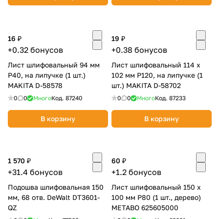
16 ₽
19 ₽
+0.32 бонусов
+0.38 бонусов
Лист шлифовальный 94 мм
Лист шлифовальный 114 х
раз в 2 недели
P40, на липучке (1 шт.)
102 мм P120, на липучке (1
MAKITA D-58578
шт.) MAKITA D-58702
0
0
Много
Код.
87240
0
0
Много
Код.
87233
В корзину
В корзину
1 570 ₽
60 ₽
+31.4 бонусов
+1.2 бонусов
Подошва шлифовальная 150
Лист шлифовальный 150 х
мм, 68 отв. DeWalt DT3601-
100 мм P80 (1 шт., дерево)
QZ
METABO 625605000