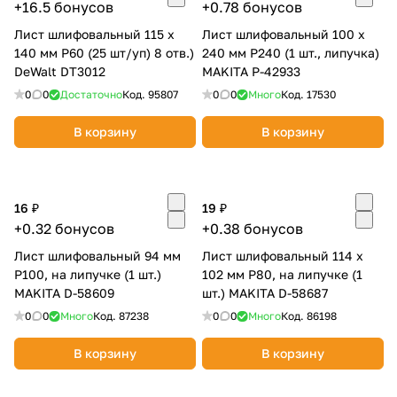
+16.5 бонусов
+0.78 бонусов
Лист шлифовальный 115 х
Лист шлифовальный 100 х
140 мм P60 (25 шт/уп) 8 отв.)
240 мм P240 (1 шт., липучка)
DeWalt DT3012
MAKITA P-42933
0
0
Достаточно
Код.
95807
0
0
Много
Код.
17530
В корзину
В корзину
16 ₽
19 ₽
+0.32 бонусов
+0.38 бонусов
Лист шлифовальный 94 мм
Лист шлифовальный 114 х
P100, на липучке (1 шт.)
102 мм P80, на липучке (1
MAKITA D-58609
шт.) MAKITA D-58687
0
0
Много
Код.
87238
0
0
Много
Код.
86198
В корзину
В корзину