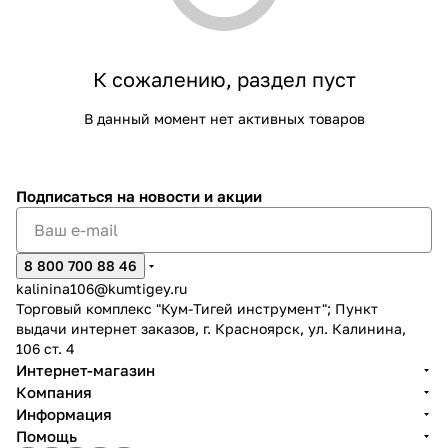
Добавляйте товары
в корзину
К сожалению, раздел пуст
В данный момент нет активных товаров
Оплачивайте сегодня только
25
% картой любого банка
Подписаться
на новости и акции
Получайте товар
выбранный способом
8 800 700 88 46
kalinina106@kumtigey.ru
Оставшиеся
75
% будут
Торговый комплекс "Кум-Тигей инструмент"; Пункт
списываться
с вашей карты
выдачи интернет заказов, г. Красноярск, ул. Калинина,
по
25
%
каждые 2 недели
106 ст. 4
Интернет-магазин
Компания
Информация
Помощь
Подробнее