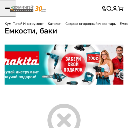
Кум-Тигей Инструмент
Каталог
Садово-огородный инвентарь
Емко
Емкости, баки
Для клиентов всех банков
Разбейте
оплату
на части
без переплат
График платежей
Сегодня
25
%