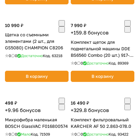
10 990 ₽
7 990 ₽
+159.8 бонусов
Щетка со съемными
элементами (2 шт., для
Комплект щеток для
GS5080) CHAMPION C8206
подметальной машины DDE
BS6560 Combo (20 шт.) 917-
0
0
Достаточно
Код.
63218
032
0
0
Достаточно
Код.
89369
В корзину
В корзину
498 ₽
16 490 ₽
+9.96 бонусов
+329.8 бонусов
Микрофибра маленькая
Комплект фильтровальный
BOSCH GlassVAC F016800574
KARCHER AF 50 2.863-078.0
0
0
Мало
Код.
71509
0
0
Достаточно
Код.
93422