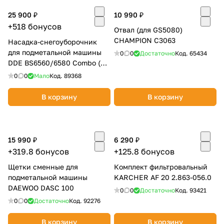
25 900 ₽
10 990 ₽
+518 бонусов
Отвал (для GS5080)
CHAMPION C3063
Насадка-снегоуборочник
для подметальной машины
0
0
Достаточно
Код.
65434
DDE BS6560/6580 Combo (56
см) 916-905
0
0
Мало
Код.
89368
В корзину
В корзину
15 990 ₽
6 290 ₽
+319.8 бонусов
+125.8 бонусов
Щетки сменные для
Комплект фильтровальный
подметальной машины
KARCHER AF 20 2.863-056.0
DAEWOO DASC 100
0
0
Достаточно
Код.
93421
0
0
Достаточно
Код.
92276
В корзину
В корзину