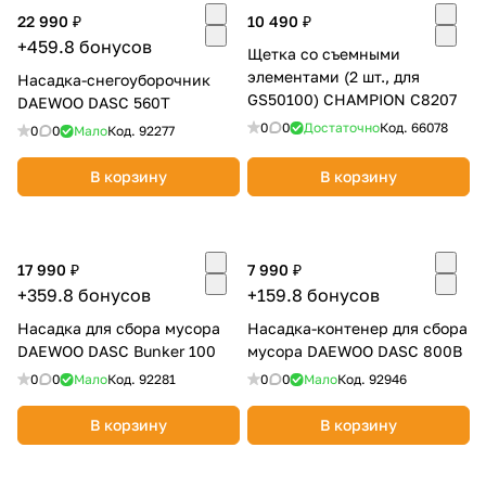
22 990 ₽
10 490 ₽
+459.8 бонусов
Щетка со съемными
элементами (2 шт., для
Насадка-снегоуборочник
GS50100) CHAMPION C8207
DAEWOO DASC 560T
0
0
Достаточно
Код.
66078
0
0
Мало
Код.
92277
раз в 2 недели
В корзину
В корзину
17 990 ₽
7 990 ₽
+359.8 бонусов
+159.8 бонусов
Насадка для сбора мусора
Насадка-контенер для сбора
DAEWOO DASC Bunker 100
мусора DAEWOO DASC 800B
0
0
Мало
Код.
92281
0
0
Мало
Код.
92946
В корзину
В корзину