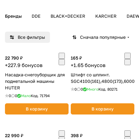
Добавляйте товары
Бренды
DDE
BLACK+DECKER
KARCHER
DAE
в корзину
Все фильтры
Сначала популярные
Оплачивайте сегодня только
25
% картой любого банка
22 790 ₽
165 ₽
+227.9 бонусов
+1.65 бонусов
Получайте товар
выбранный способом
Насадка-снегоуборщик для
Штифт со шплинт.
подметальной машины
SGC4100(161),4800(173),6000(8
HUTER
0
0
Много
Код.
80271
Оставшиеся
75
% будут
0
0
Мало
Код.
71794
списываться
с вашей карты
по
25
%
каждые 2 недели
В корзину
В корзину
22 990 ₽
398 ₽
Подробнее