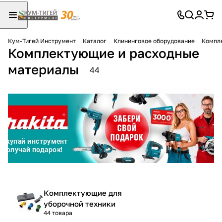
Кум-Тигей Инструмент
Каталог
Клининговое оборудование
Компл
Комплектующие и расходные
Для клиентов всех банков
материалы
44
Разбейте
оплату
на части
без переплат
График платежей
Сегодня
Комплектующие для
25
%
уборочной техники
44 товара