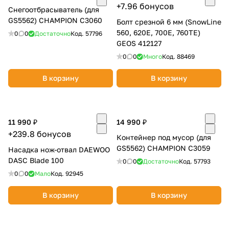
+7.96 бонусов
Снегоотбрасыватель (для
об оплате Плайтом
GS5562) CHAMPION C3060
Болт срезной 6 мм (SnowLine
560, 620Е, 700Е, 760ТЕ)
0
0
Достаточно
Код.
57796
GEOS 412127
0
0
Много
Код.
88469
Остались вопросы?
25
8 800 302-02-51
В корзину
В корзину
plait.ru
раз в 2
недели
11 990 ₽
14 990 ₽
+239.8 бонусов
Контейнер под мусор (для
GS5562) CHAMPION C3059
Насадка нож-отвал DAEWOO
DASC Blade 100
0
0
Достаточно
Код.
57793
0
0
Мало
Код.
92945
В корзину
В корзину