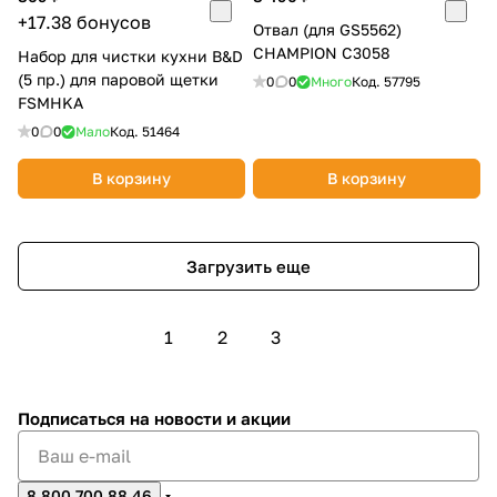
+17.38 бонусов
Отвал (для GS5562)
CHAMPION C3058
Набор для чистки кухни B&D
(5 пр.) для паровой щетки
0
0
Много
Код.
57795
FSMHKA
0
0
Мало
Код.
51464
В корзину
В корзину
Загрузить еще
1
2
3
Подписаться
на новости и акции
8 800 700 88 46