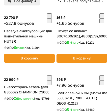
Все фильтры
Сначала популярные
Добавляйте товары
в корзину
22 790 ₽
165 ₽
+227.9 бонусов
+1.65 бонусов
Оплачивайте сегодня только
Насадка-снегоуборщик для
Штифт со шплинт.
подметальной машины
25
% картой любого банка
SGC4100(161),4800(173),6000(8
HUTER
0
0
Много
Код.
80271
0
0
Мало
Код.
71794
Получайте товар
выбранный способом
В корзину
В корзину
Оставшиеся
75
% будут
22 990 ₽
398 ₽
списываться
с вашей карты
+7.96 бонусов
по
25
%
каждые 2 недели
Снегоотбрасыватель (для
GS5562) CHAMPION C3060
Болт срезной 6 мм (SnowLine
560, 620Е, 700Е, 760ТЕ)
0
0
Достаточно
Код.
57796
GEOS 412127
Подробнее
0
0
Много
Код.
88469