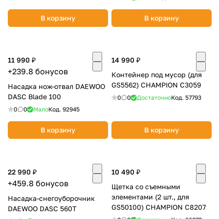
об оплате Плайтом
В корзину
В корзину
11 990 ₽
14 990 ₽
Остались вопросы?
25
+239.8 бонусов
8 800 302-02-51
Контейнер под мусор (для
plait.ru
GS5562) CHAMPION C3059
раз в 2
Насадка нож-отвал DAEWOO
DASC Blade 100
недели
0
0
Достаточно
Код.
57793
0
0
Мало
Код.
92945
В корзину
В корзину
22 990 ₽
10 490 ₽
+459.8 бонусов
Щетка со съемными
элементами (2 шт., для
Насадка-снегоуборочник
GS50100) CHAMPION C8207
DAEWOO DASC 560T