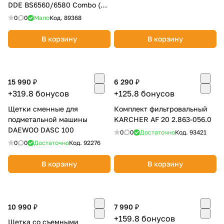
DDE BS6560/6580 Combo (56
см) 916-905
0
0
Мало
Код.
89368
В корзину
В корзину
15 990 ₽
6 290 ₽
+319.8 бонусов
+125.8 бонусов
Щетки сменные для
Комплект фильтровальный
подметальной машины
KARCHER AF 20 2.863-056.0
DAEWOO DASC 100
0
0
Достаточно
Код.
93421
0
0
Достаточно
Код.
92276
В корзину
В корзину
10 990 ₽
7 990 ₽
+159.8 бонусов
Щетка со съемными