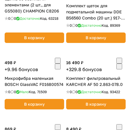
элементами (2 шт., для
Комплект щеток для
GS5080) CHAMPION C8206
подметальной машины DDE
BS6560 Combo (20 шт.) 917-
0
0
Достаточно
Код.
63218
032
0
0
Достаточно
Код.
89369
В корзину
В корзину
498 ₽
16 490 ₽
+9.96 бонусов
+329.8 бонусов
Микрофибра маленькая
Комплект фильтровальный
BOSCH GlassVAC F016800574
KARCHER AF 50 2.863-078.0
0
0
Мало
Код.
71509
0
0
Достаточно
Код.
93422
В корзину
В корзину
869 ₽
8 490 ₽