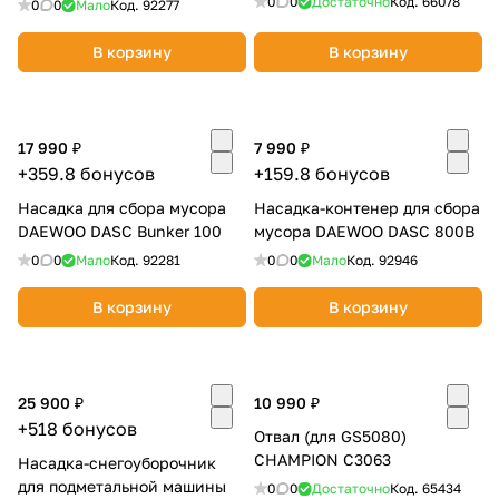
0
0
Достаточно
Код.
66078
0
0
Мало
Код.
92277
В корзину
В корзину
17 990 ₽
7 990 ₽
раз в 2 недели
+359.8 бонусов
+159.8 бонусов
Насадка для сбора мусора
Насадка-контенер для сбора
DAEWOO DASC Bunker 100
мусора DAEWOO DASC 800B
0
0
Мало
Код.
92281
0
0
Мало
Код.
92946
В корзину
В корзину
25 900 ₽
10 990 ₽
+518 бонусов
Отвал (для GS5080)
CHAMPION C3063
Насадка-снегоуборочник
для подметальной машины
0
0
Достаточно
Код.
65434