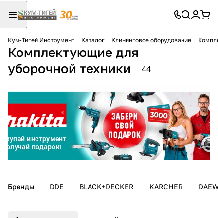
Кум-Тигей Инструмент
Каталог
Клининговое оборудование
Компл
Комплектующие для
Для клиентов всех банков
уборочной техники
44
Разбейте
оплату
на части
без переплат
График платежей
Сегодня
Бренды
DDE
BLACK+DECKER
KARCHER
DAE
25
%