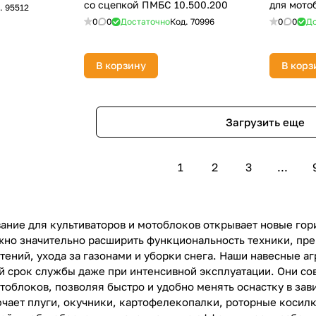
со сцепкой ПМБС 10.500.200
для мото
.
95512
0
0
Достаточно
Код.
70996
0
0
До
В корзину
В корз
Загрузить еще
1
2
3
...
ание для культиваторов и мотоблоков открывает новые гор
но значительно расширить функциональность техники, пре
стений, ухода за газонами и уборки снега. Наши навесные 
й срок службы даже при интенсивной эксплуатации. Они с
отоблоков, позволяя быстро и удобно менять оснастку в за
чает плуги, окучники, картофелекопалки, роторные косилк