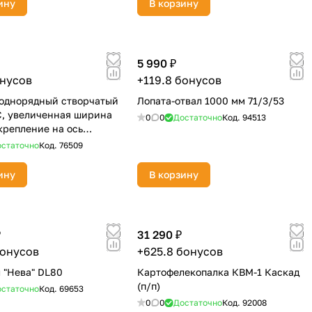
ину
В корзину
5 990 ₽
онусов
+119.8 бонусов
однорядный створчатый
Лопата-отвал 1000 мм 71/3/53
С, увеличенная ширина
0
0
Достаточно
Код.
94513
 крепление на ось
800-04
статочно
Код.
76509
ину
В корзину
₽
31 290 ₽
бонусов
+625.8 бонусов
 "Нева" DL80
Картофелекопалка КВМ-1 Каскад
(п/п)
статочно
Код.
69653
0
0
Достаточно
Код.
92008