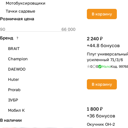
Мотобуксировщики
Тачки садовые
В корзину
Розничная цена
Бренд
2 240 ₽
?
+44.8 бонусов
BRAIT
Плуг универсальный
Champion
усиленный 71/3/6
0
0
Мало
Код.
9976
DAEWOO
Huter
В корзину
Prorab
ЗУБР
1 800 ₽
Мобил К
+36 бонусов
В наличии
ТЕХПРОМ
Окучник ОН-2