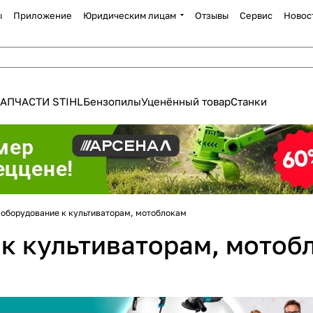
ы
Приложение
Юридическим лицам
Отзывы
Сервис
Новос
АПЧАСТИ STIHL
Бензопилы
Уценённый товар
Станки
 оборудование к культиваторам, мотоблокам
Для клиентов всех банков
к культиваторам, мотоб
Разбейте
оплату
а части
без переплат