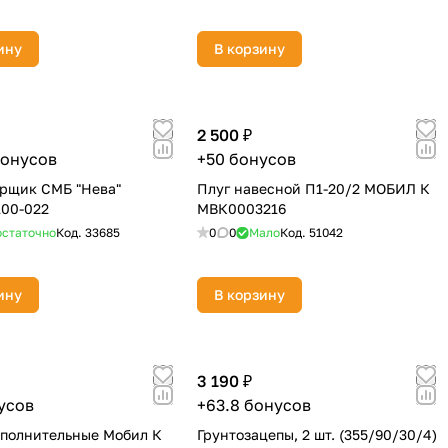
ину
В корзину
2 500 ₽
бонусов
+50 бонусов
рщик СМБ "Нева"
Плуг навесной П1-20/2 МОБИЛ К
100-022
МВК0003216
статочно
Код.
33685
0
0
Мало
Код.
51042
ину
В корзину
3 190 ₽
усов
+63.8 бонусов
полнительные Мобил К
Грунтозацепы, 2 шт. (355/90/30/4)