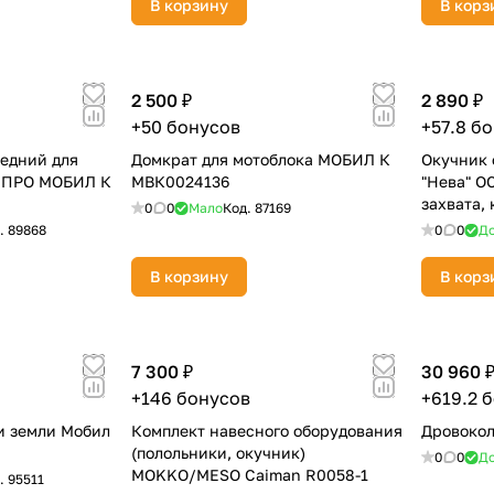
В корзину
В корз
Оставшиеся
75
% будут
списываться
с вашей карты
по
25
%
каждые 2 недели
2 500 ₽
2 890 ₽
+50 бонусов
+57.8 б
едний для
Домкрат для мотоблока МОБИЛ К
Окучник 
 ПРО МОБИЛ К
МВК0024136
"Нева" О
Подробнее
об оплате Плайтом
захвата,
0
0
Мало
Код.
87169
005.03.0
.
89868
0
0
До
В корзину
В корз
25
раз в 2
Остались вопросы?
недели
7 300 ₽
30 960 
8 800 302-02-51
+146 бонусов
+619.2 
plait.ru
и земли Мобил
Комплект навесного оборудования
Дровокол
(полольники, окучник)
0
0
До
MOKKO/MESO Caiman R0058-1
.
95511