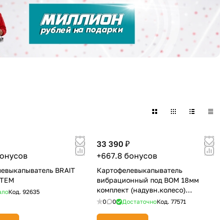
33 390 ₽
бонусов
+667.8 бонусов
евыкапыватель BRAIT
Картофелевыкапыватель
СТЕМ
вибрационный под ВОМ 18мм
комплект (надувн.колесо)
ало
Код.
92635
02.01.04.00.00
0
0
Достаточно
Код.
77571