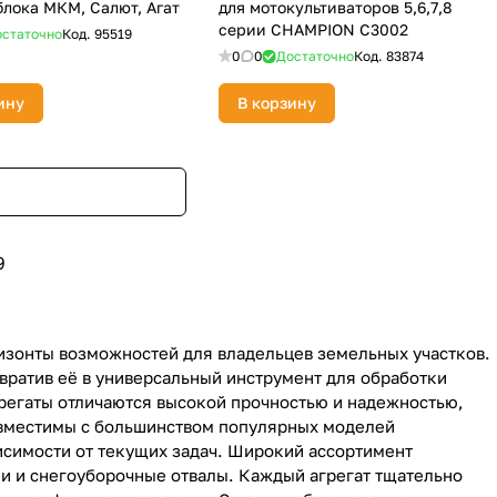
блока МКМ, Салют, Агат
для мотокультиваторов 5,6,7,8
серии CHAMPION C3002
статочно
Код.
95519
0
0
Достаточно
Код.
83874
ину
В корзину
9
изонты возможностей для владельцев земельных участков.
вратив её в универсальный инструмент для обработки
агрегаты отличаются высокой прочностью и надежностью,
овместимы с большинством популярных моделей
висимости от текущих задач. Широкий ассортимент
и и снегоуборочные отвалы. Каждый агрегат тщательно