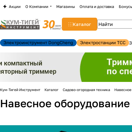
Акции
О Компании
Магазины
Оплата и доставка
Бонус
Каталог
Электроинструмент DongCheng
Электростанции TCC
З
Кум-Тигей Инструмент
Каталог
Садово-огородная техника
Навесное
Навесное оборудование 
н