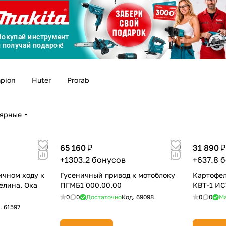
График платежей
Сегодня
25
%
pion
Huter
Prorab
лярные
Добавляйте товары
в корзину
65 160 ₽
31 890 ₽
Оплачивайте сегодня только
+1303.2 бонусов
+637.8 
25
% картой любого банка
ичном ходу к
Гусеничный привод к мотоблоку
Картофел
елина, Ока
ПГМБ1 000.00.00
КВТ-1 И
0
0
Достаточно
Код.
69098
0
0
М
Получайте товар
выбранный способом
.
61597