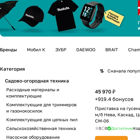
Бренды
Мобил К
ЗУБР
DAEWOO
BRAIT
Cham
Категория
Сначала попу
Садово-огородная техника
Расходные материалы и
45 970 ₽
комплектующие
+919.4 бонусов
Комплектующие для триммеров
Приставка на гусен
и газонокосилок
м/б Нева, Каскад, Ц
Комплектующие для цепных пил
СМ-06
Сельскохозяйственная техника
0
0
Достаточно
Код
Насосное оборудование