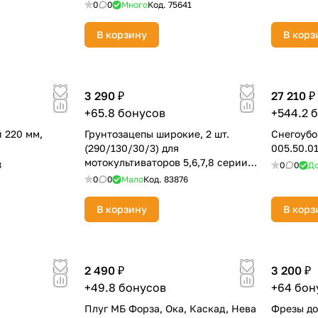
0
0
Много
Код.
75641
В корзину
В корз
3 290 ₽
27 210 ₽
+65.8 бонусов
+544.2 
раз в 2 недели
 220 мм,
Грунтозацепы широкие, 2 шт.
Снегоубо
(290/130/30/3) для
005.50.0
мотокультиваторов 5,6,7,8 серии
8
0
0
До
CHAMPION C3001
0
0
Мало
Код.
83876
В корзину
В корз
2 490 ₽
3 200 ₽
+49.8 бонусов
+64 бон
Плуг МБ Форза, Ока, Каскад, Нева
Фрезы до