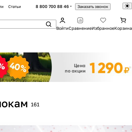
8 800 700 88 46
ти
Статьи
Заказать звонок
Войти
Сравнение
Избранное
Корзина
Закрыть
локам
161