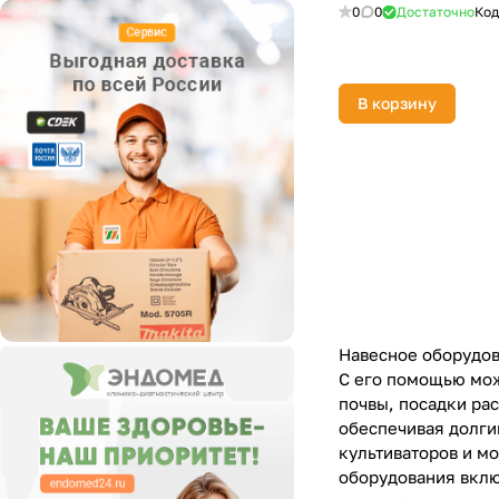
0
0
Достаточно
Код
В корзину
Навесное оборудов
С его помощью мож
почвы, посадки ра
обеспечивая долги
культиваторов и м
оборудования вклю