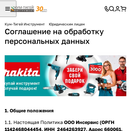
Кум-Тигей Инструмент
Юридическим лицам
Соглашение на обработку
Для клиентов всех банков
персональных данных
Разбейте
оплату
на части
без переплат
График платежей
Сегодня
1. Общие положения
25
%
1.1. Настоящая Политика
ООО Инсервис (ОРГН
1142468044454, ИНН 2464263927, Адрес 660061,