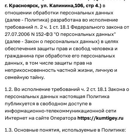
г. Красноярск, ул. Калинина,106, стр 4.)
в
Добавляйте товары
отношении обработки персональных данных
в корзину
(далее - Политика) разработана во исполнение
требований п. 2 ч. 1 ст. 18.1 Федерального закона от
27.07.2006 N 152-ФЗ "О персональных данных"
Оплачивайте сегодня только
(далее - Закон о персональных данных) в целях
25
% картой любого банка
обеспечения защиты прав и свобод человека и
гражданина при обработке его персональных
данных, в том числе защиты прав на
Получайте товар
неприкосновенность частной жизни, личную и
выбранный способом
семейную тайну.
1.2. Во исполнение требований ч. 2 ст. 18.1 Закона о
Оставшиеся
75
% будут
персональных данных настоящая Политика
списываться
с вашей карты
публикуется в свободном доступе в
по
25
%
каждые 2 недели
информационно-телекоммуникационной сети
Интернет на сайте Оператора
https://kumtigey.ru
1.3. Основные понятия, используемые в Политике:
Подробнее