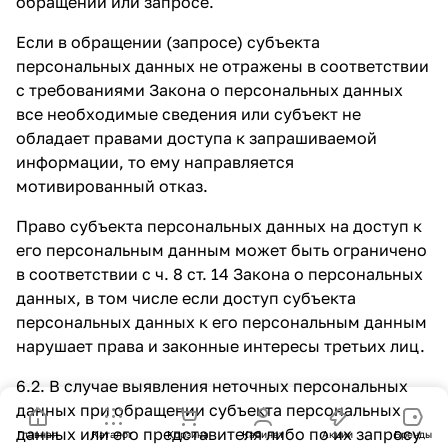
обращении или запросе.
Если в обращении (запросе) субъекта
персональных данных не отражены в соответствии
с требованиями Закона о персональных данных
все необходимые сведения или субъект не
обладает правами доступа к запрашиваемой
информации, то ему направляется
мотивированный отказ.
Право субъекта персональных данных на доступ к
его персональным данным может быть ограничено
в соответствии с ч. 8 ст. 14 Закона о персональных
данных, в том числе если доступ субъекта
персональных данных к его персональным данным
нарушает права и законные интересы третьих лиц.
6.2. В случае выявления неточных персональных
данных при обращении субъекта персональных
данных или его представителя либо по их запросу
Главная
Каталог
Корзина
Кабинет
Акции
Бренды