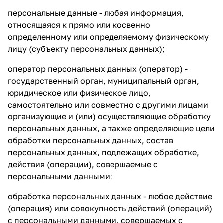
об оплате Плайтом
персональные данные - любая информация,
относящаяся к прямо или косвенно
определенному или определяемому физическому
лицу (субъекту персональных данных);
Остались вопросы?
25
оператор персональных данных (оператор) -
8 800 302-02-51
государственный орган, муниципальный орган,
plait.ru
раз в 2
юридическое или физическое лицо,
недели
самостоятельно или совместно с другими лицами
организующие и (или) осуществляющие обработку
персональных данных, а также определяющие цели
обработки персональных данных, состав
персональных данных, подлежащих обработке,
действия (операции), совершаемые с
персональными данными;
обработка персональных данных - любое действие
(операция) или совокупность действий (операций)
с персональными данными, совершаемых с