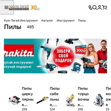
Кум-Тигей Инструмент
Каталог
Инструмент
Пилы
Пилы
Для клиентов всех банков
485
Разбейте
оплату
на части
без переплат
График платежей
Пилы
Пилы
Пилы
Пи
Сегодня
цирку
сабе
торцо
мо
25
%
лярны
льны
вочны
аж
е
е,
е
е
229
124
109
23
(диск
элек
(маят