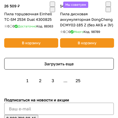
Мы советуем
26 509 ₽
14 990 ₽
Пила торцовочная Einhell
Пила дисковая
TC-SM 2534 Dual 4300825
аккумуляторная DongCheng
DCMY02-185 Z (без АКБ и ЗУ)
0
0
Достаточно
Код.
88363
0
0
Много
Код.
98789
В корзину
В корзину
Загрузить еще
1
2
3
...
25
Подписаться
на новости и акции