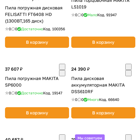
Пила торцовочная MAKITA
об оплате Плайтом
LS1019
Пила погружная дисковая
FELISATTI FT6408 HD
0
0
Мало
Код.
91947
(1300ВТ,165 диск)
0
0
Достаточно
Код.
100356
Остались вопросы?
25
В корзину
В корзину
8 800 302-02-51
plait.ru
раз в 2
недели
37 607 ₽
24 390 ₽
Пила погружная MAKITA
Пила дисковая
SP6000
аккумуляторная MAKITA
DSS610RF
0
0
Достаточно
Код.
19147
0
0
Много
Код.
66640
В корзину
В корзину
Мы советуем
40 657 ₽
21 990 ₽