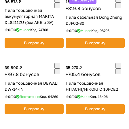
Мы советуем
96 573 ₽
15 990 ₽
+319.8 бонусов
Пила торцовочная
аккумуляторная MAKITA
Пила сабельная DongCheng
DLS211ZU (без АКБ и ЗУ)
DJF02-30
0
0
Много
Код.
74768
0
0
Много
Код.
98796
В корзину
В корзину
39 890 ₽
35 270 ₽
+797.8 бонусов
+705.4 бонусов
Пила торцовочная DEWALT
Пила торцовочная
DW714-IN
HITACHI/HiKOKI C 10FCE2
0
0
Достаточно
Код.
94269
0
0
Мало
Код.
15496
В корзину
В корзину