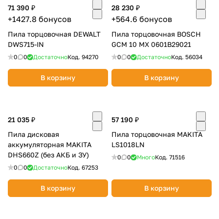
71 390 ₽
28 230 ₽
+1427.8 бонусов
+564.6 бонусов
Пила торцовочная DEWALT
Пила торцовочная BOSCH
DWS715-IN
GCM 10 MX 0601B29021
0
0
Достаточно
Код.
94270
0
0
Достаточно
Код.
56034
В корзину
В корзину
21 035 ₽
57 190 ₽
Пила дисковая
Пила торцовочная MAKITA
аккумуляторная MAKITA
LS1018LN
DHS660Z (без АКБ и ЗУ)
0
0
Много
Код.
71516
0
0
Достаточно
Код.
67253
В корзину
В корзину