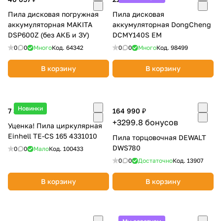
Пила дисковая погружная
Пила дисковая
аккумуляторная MAKITA
аккумуляторная DongCheng
DSP600Z (без АКБ и ЗУ)
DCMY140S EM
0
0
Много
Код.
64342
0
0
Много
Код.
98499
В корзину
В корзину
раз в 2 недели
Новинки
7 312 ₽
164 990 ₽
+3299.8 бонусов
Уценка! Пила циркулярная
Einhell TE-CS 165 4331010
Пила торцовочная DEWALT
DWS780
0
0
Мало
Код.
100433
0
0
Достаточно
Код.
13907
В корзину
В корзину