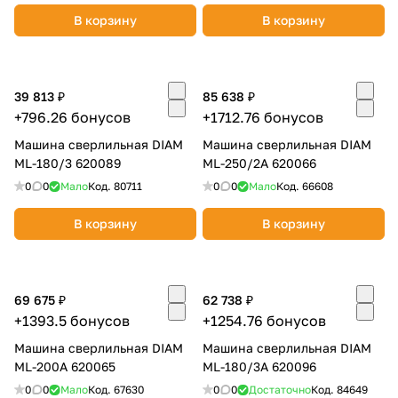
В корзину
В корзину
39 813 ₽
85 638 ₽
+796.26 бонусов
+1712.76 бонусов
раз в 2 недели
Машина сверлильная DIAM
Машина сверлильная DIAM
ML-180/3 620089
ML-250/2A 620066
0
0
Мало
Код.
80711
0
0
Мало
Код.
66608
В корзину
В корзину
69 675 ₽
62 738 ₽
+1393.5 бонусов
+1254.76 бонусов
Машина сверлильная DIAM
Машина сверлильная DIAM
ML-200A 620065
ML-180/3A 620096
0
0
Мало
Код.
67630
0
0
Достаточно
Код.
84649