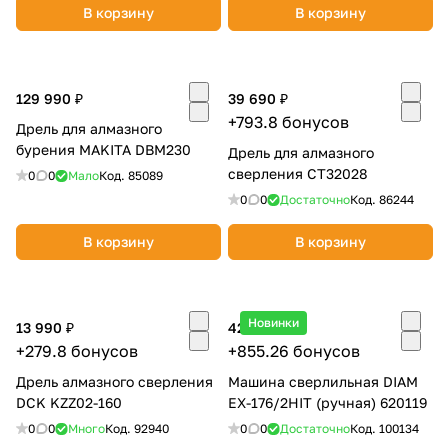
В корзину
В корзину
об оплате Плайтом
129 990 ₽
39 690 ₽
+793.8 бонусов
Остались вопросы?
25
Дрель для алмазного
8 800 302-02-51
бурения MAKITA DBM230
Дрель для алмазного
plait.ru
сверления CT32028
раз в 2
0
0
Мало
Код.
85089
недели
0
0
Достаточно
Код.
86244
В корзину
В корзину
Новинки
13 990 ₽
42 763 ₽
+279.8 бонусов
+855.26 бонусов
Дрель алмазного сверления
Машина сверлильная DIAM
DCK KZZ02-160
EX-176/2HIT (ручная) 620119
0
0
Много
Код.
92940
0
0
Достаточно
Код.
100134