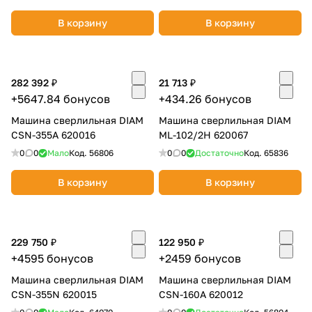
В корзину
В корзину
282 392 ₽
21 713 ₽
+5647.84 бонусов
+434.26 бонусов
Машина сверлильная DIAM
Машина сверлильная DIAM
CSN-355A 620016
ML-102/2H 620067
0
0
Мало
Код.
56806
0
0
Достаточно
Код.
65836
В корзину
В корзину
229 750 ₽
122 950 ₽
+4595 бонусов
+2459 бонусов
Машина сверлильная DIAM
Машина сверлильная DIAM
CSN-355N 620015
CSN-160A 620012