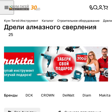
Кум-Тигей Инструмент
Каталог
Строительное оборудование
Дрели
Дрели алмазного сверления
Для клиентов всех банков
25
Разбейте
оплату
на части
без переплат
График платежей
Сегодня
Бренды
DCK
CROWN
DeWalt
Diam
Makita
25
%