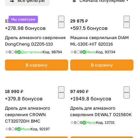
Все фильтры
Сначала популярные
Добавляйте товары
в корзину
Мы советуем
13 949 ₽
29 875 ₽
+278.98 бонусов
+597.5 бонусов
Дрель алмазного сверления
Оплачивайте сегодня только
Машина сверлильная DIAM
DongCheng DZZ05-110
ML-130E-HIT 620116
25
% картой любого банка
0
0
Достаточно
Код.
98794
0
0
Мало
Код.
93734
Получайте товар
В корзину
В корзину
выбранный способом
18 990 ₽
97 490 ₽
Оставшиеся
75
% будут
+379.8 бонусов
+1949.8 бонусов
списываться
с вашей карты
по
25
%
каждые 2 недели
Дрель для алмазного
Дрель для алмазного
сверления CROWN
сверления DEWALT D21580K
CT32072DH BMC
0
0
Мало
Код.
13731
0
0
Мало
Код.
92197
Подробнее