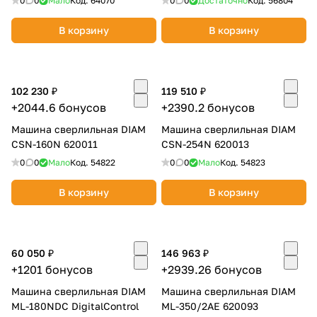
0
0
Мало
Код.
64070
0
0
Достаточно
Код.
56804
В корзину
В корзину
102 230 ₽
119 510 ₽
+2044.6 бонусов
+2390.2 бонусов
Машина сверлильная DIAM
Машина сверлильная DIAM
CSN-160N 620011
CSN-254N 620013
0
0
Мало
Код.
54822
0
0
Мало
Код.
54823
В корзину
В корзину
60 050 ₽
146 963 ₽
+1201 бонусов
+2939.26 бонусов
Машина сверлильная DIAM
Машина сверлильная DIAM
ML-180NDC DigitalControl
ML-350/2AE 620093