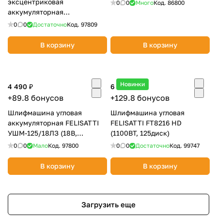
эксцентриковая
0
0
Много
Код.
86800
аккумуляторная
GREENWORKS OS325 (без
0
0
Достаточно
Код.
97809
АКБ и ЗУ) 3100907
В корзину
В корзину
Новинки
4 490 ₽
6 490 ₽
+89.8 бонусов
+129.8 бонусов
Шлифмашина угловая
Шлифмашина угловая
аккумуляторная FELISATTI
FELISATTI FT8216 HD
УШМ-125/18ЛЗ (18В,
(1100ВТ, 125диск)
125диск,без АКБ и ЗУ,
0
0
Мало
Код.
97800
0
0
Достаточно
Код.
99747
бесщет)
В корзину
В корзину
Загрузить еще