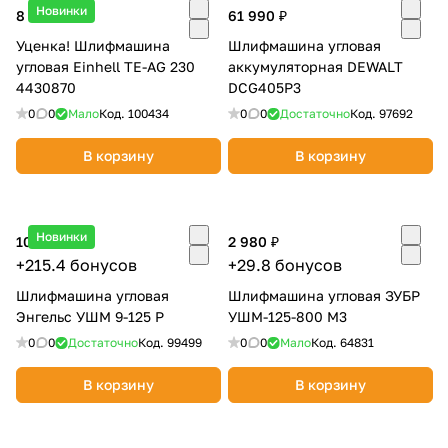
л
Новинки
8 475 ₽
61 990 ₽
об оплате Плайтом
ь
Уценка! Шлифмашина
Шлифмашина угловая
н
угловая Einhell TE-AG 230
аккумуляторная DEWALT
ы
4430870
DCG405P3
е
0
0
Мало
Код.
100434
0
0
Достаточно
Код.
97692
Остались вопросы?
25
8 800 302-02-51
В корзину
В корзину
plait.ru
раз в 2
недели
Новинки
10 770 ₽
2 980 ₽
+215.4 бонусов
+29.8 бонусов
Шлифмашина угловая
Шлифмашина угловая ЗУБР
Энгельс УШМ 9-125 Р
УШМ-125-800 М3
0
0
Достаточно
Код.
99499
0
0
Мало
Код.
64831
В корзину
В корзину