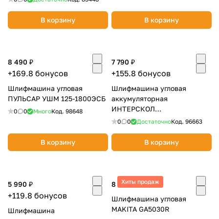
В корзину
В корзину
8 490 ₽
7 790 ₽
+169.8 бонусов
+155.8 бонусов
Шлифмашина угловая
Шлифмашина угловая
ПУЛЬСАР УШМ 125-1800ЭСБ
аккумуляторная
ИНТЕРСКОЛ
0
0
Много
Код.
98648
УШМ-125/36ВМЭ АПИ (без
0
0
Достаточно
Код.
96663
АКБ и ЗУ)
В корзину
В корзину
Хиты продаж
5 990 ₽
8 490 ₽
+119.8 бонусов
Шлифмашина угловая
MAKITA GA5030R
Шлифмашина