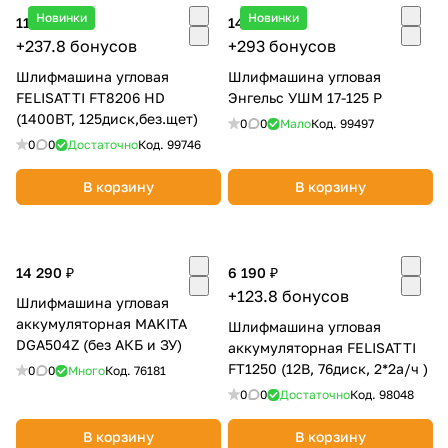
Новинки
Новинки
11 890 ₽
14 650 ₽
+237.8 бонусов
+293 бонусов
Шлифмашина угловая
Шлифмашина угловая
FELISATTI FT8206 HD
Энгельс УШМ 17-125 Р
(1400ВТ, 125диск,без.щет)
0
0
Мало
Код.
99497
0
0
Достаточно
Код.
99746
раз в 2 недели
В корзину
В корзину
14 290 ₽
6 190 ₽
+123.8 бонусов
Шлифмашина угловая
аккумуляторная MAKITA
Шлифмашина угловая
DGA504Z (без АКБ и ЗУ)
аккумуляторная FELISATTI
FT1250 (12В, 76диск, 2*2а/ч )
0
0
Много
Код.
76181
0
0
Достаточно
Код.
98048
В корзину
В корзину