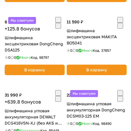
Мы советуем
6 290 ₽
11 590 ₽
+125.8 бонусов
Шлифмашина
эксцентриковая MAKITA
Шлифмашина
BO5041
эксцентриковая DongCheng
DSA125
0
0
Много
Код.
37857
0
0
Много
Код.
98797
В корзину
В корзину
Мы советуем
31 990 ₽
22 990 ₽
+639.8 бонусов
Шлифмашина угловая
аккумуляторная DongCheng
Шлифмашина угловая
DCSM03-125 EM
аккумуляторная DEWALT
DCG416VSN-XJ (без АКБ и
0
0
Много
Код.
98490
ЗУ)
0
0
Достаточно
Код.
85448