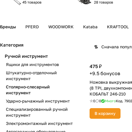
45 товаров
28 товаров
Бренды
PFERD
WOODWORK
Kataba
KRAFTOOL
Категория
Сначала попу
Ручной инструмент
Ящики для инструментов
475 ₽
Штукатурно-отделочный
+9.5 бонусов
инструмент
Ножовка выкружная
Столярно-слесарный
(8 TPI, двухкомпоне
инструмент
КОБАЛЬТ 246-210
Ударно-рычажный инструмент
0
0
Много
Код.
790
Специализированный ручной
В корзину
инструмент
Электромонтажный инструмент
Автогаражное оборудование