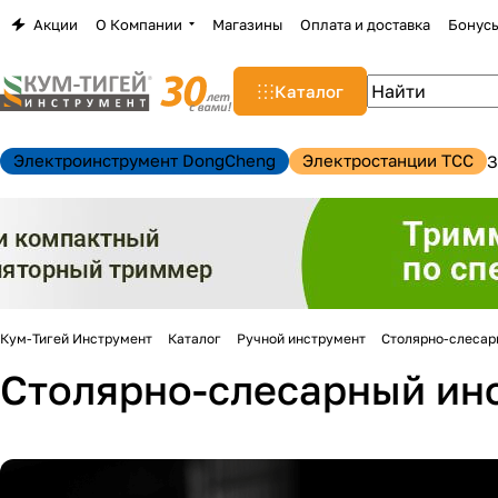
Акции
О Компании
Магазины
Оплата и доставка
Бонус
Каталог
Электроинструмент DongCheng
Электростанции TCC
З
Кум-Тигей Инструмент
Каталог
Ручной инструмент
Столярно-слесар
Столярно-слесарный ин
н