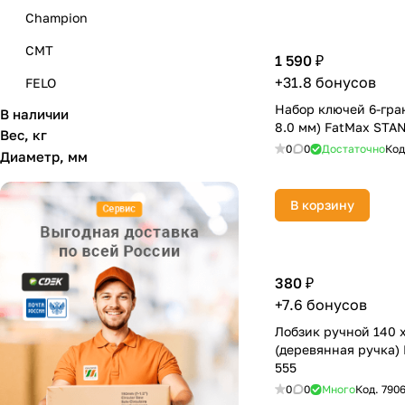
Champion
CMT
1 590 ₽
+31.8 бонусов
FELO
Набор ключей 6-гран
В наличии
FISKARS
8.0 мм) FatMax STAN
Вес, кг
Kataba
0
0
Достаточно
Код
Диаметр, мм
KEIL
В корзину
KNIPEX
KRAFTOOL
NWS
380 ₽
+7.6 бонусов
P.I.T.
Лобзик ручной 140 
PATRIOT
(деревянная ручка)
555
PFERD
0
0
Много
Код.
790