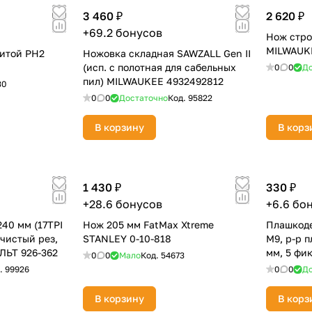
3 460 ₽
2 620 ₽
+69.2 бонусов
Нож стро
MILWAUK
битой PH2
Ножовка складная SAWZALL Gen II
(исп. с полотная для сабельных
0
0
До
пил) MILWAUKEE 4932492812
30
0
0
Достаточно
Код.
95822
раз в 2 недели
В корзину
В корз
1 430 ₽
330 ₽
+28.6 бонусов
+6.6 бо
40 мм (17TPI
Нож 205 мм FatMax Xtreme
Плашкоде
, чистый рез,
STANLEY 0-10-818
М9, р-р 
ЛЬТ 926-362
мм, 5 фи
0
0
Мало
Код.
54673
.
99926
0
0
До
В корзину
В корз