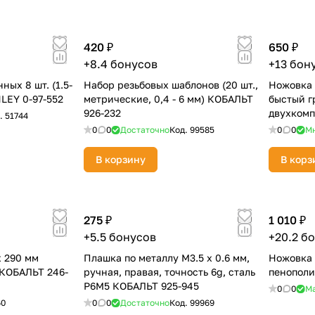
420 ₽
650 ₽
+8.4 бонусов
+13 бон
ных 8 шт. (1.5-
Набор резьбовых шаблонов (20 шт.,
Ножовка п
LEY 0-97-552
метрические, 0,4 - 6 мм) КОБАЛЬТ
быстый г
926-232
двухкомп
.
51744
916-622
0
0
Достаточно
Код.
99585
0
0
М
В корзину
В корз
275 ₽
1 010 ₽
+5.5 бонусов
+20.2 б
х 290 мм
Плашка по металлу М3.5 х 0.6 мм,
Ножовка 
 КОБАЛЬТ 246-
ручная, правая, точность 6g, сталь
пенополи
Р6М5 КОБАЛЬТ 925-945
0
0
М
60
0
0
Достаточно
Код.
99969