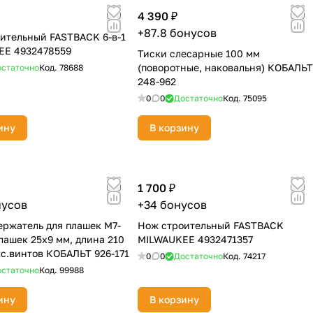
4 390 ₽
+87.8 бонусов
ительный FASTBACK 6-в-1
EE 4932478559
Тиски слесарные 100 мм
(поворотные, наковальня) КОБАЛЬТ
статочно
Код.
78688
248-962
0
0
Достаточно
Код.
75095
ину
В корзину
1 700 ₽
нусов
+34 бонусов
ржатель для плашек М7-
Нож строительный FASTBACK
плашек 25х9 мм, длина 210
MILWAUKEE 4932471357
кс.винтов КОБАЛЬТ 926-171
0
0
Достаточно
Код.
74217
статочно
Код.
99988
ину
В корзину