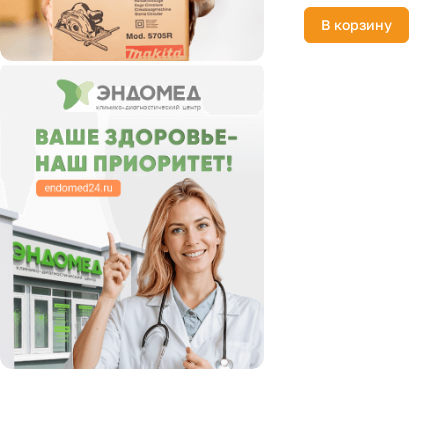
RACO
В корзину
Ryoba
STANLEY
STIHL
WERA
WILTON
WOODWORK
АРСЕНАЛ
АТАКА
Вихрь
ЗУБР
КОБАЛЬТ
ПРАКТИКА