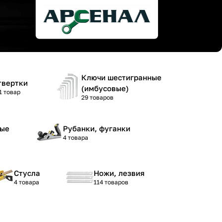
Ключи шестигранные
твертки
(имбусовые)
1 товар
29 товаров
ные
Рубанки, фуганки
4 товара
Стусла
Ножи, лезвия
4 товара
114 товаров