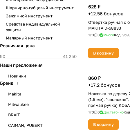
628 ₽
Шарнирно-губцевый инструмент
+12.56 бонусов
Зажимной инструмент
Отвертка ручная с 
Средства индивидуальной
MAKITA D-58833
защиты
0
0
Много
Код.
959
Малярный инструмент
Розничная цена
В корзину
Наши предложения
Новинки
860 ₽
Бренд
?
+17.2 бонусов
Ножовка по дереву 2
Makita
(1,5 мм), "японская"
Milwaukee
прямая ручка) КОБА
0
0
Достаточно
Код
BRAIT
В корзину
CAIMAN, PUBERT