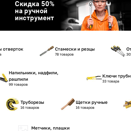
График платежей
Сегодня
25
%
ы отверток
Стамески и резцы
О
а
78 товаров
30
Добавляйте товары
в корзину
Напильники, надфили,
Ключи труб
рашпили
33 товара
99 товаров
Оплачивайте сегодня только
25
% картой любого банка
Труборезы
Щетки ручные
16 товаров
16 товаров
Получайте товар
выбранный способом
Метчики, плашки