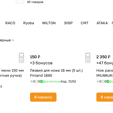
45 товаров
Оставшиеся
75
% будут
списываться
с вашей карты
по
25
%
каждые 2 недели
RACO
Ryoba
WILTON
ЗУБР
CMT
АТАКА
лярные
Подробнее
об оплате Плайтом
150 ₽
2 350 ₽
+3 бонусов
+47 бон
 мини 150 мм
Лезвия для ножа 18 мм (5 шт.)
Нож раск
25
нтная ручка)
Finland 1860
MILWAUK
раз в 2
0
0
Достаточно
Код.
71251
0
0
До
Остались вопросы?
недели
23
8 800 302-02-51
В корзину
В корз
plait.ru