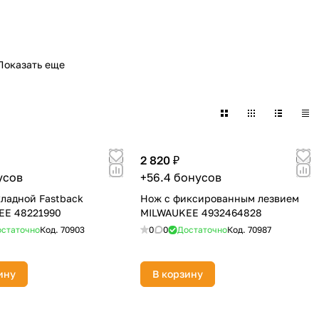
Показать еще
2 820 ₽
усов
+56.4 бонусов
ладной Fastback
Нож с фиксированным лезвием
EE 48221990
MILWAUKEE 4932464828
статочно
Код.
70903
0
0
Достаточно
Код.
70987
ину
В корзину