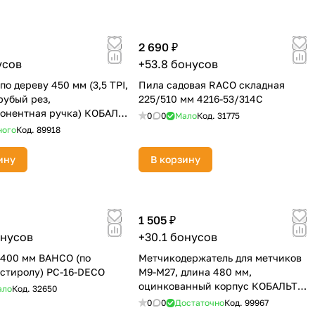
2 690 ₽
усов
+53.8 бонусов
о дереву 450 мм (3,5 TPI,
Пила садовая RACO складная
рубый рез,
225/510 мм 4216-53/314С
онентная ручка) КОБАЛЬТ
0
0
Мало
Код.
31775
ного
Код.
89918
ину
В корзину
1 505 ₽
онусов
+30.1 бонусов
400 мм BAHCO (по
Метчикодержатель для метчиков
стиролу) PC-16-DECO
М9-М27, длина 480 мм,
оцинкованный корпус КОБАЛЬТ
ало
Код.
32650
926-140
0
0
Достаточно
Код.
99967