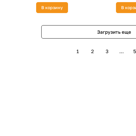
В корзину
В корз
Загрузить еще
1
2
3
...
5