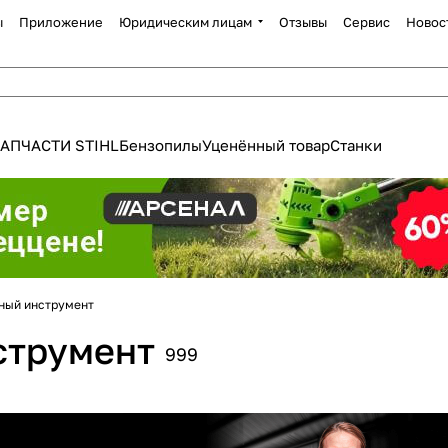
ы
Приложение
Юридическим лицам
Отзывы
Сервис
Новос
АПЧАСТИ STIHL
Бензопилы
Уценённый товар
Станки
ный инструмент
Для клиентов всех банков
струмент
999
Разбейте
оплату
а части
без переплат