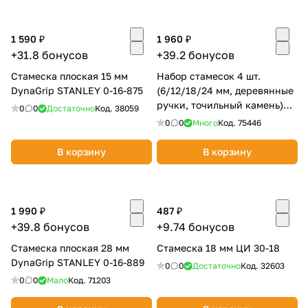
об оплате Плайтом
1 590 ₽
1 960 ₽
+31.8 бонусов
+39.2 бонусов
Стамеска плоская 15 мм
Набор стамесок 4 шт.
Остались вопросы?
25
DynaGrip STANLEY 0-16-875
(6/12/18/24 мм, деревянные
8 800 302-02-51
ручки, точильный камень)
0
0
Достаточно
Код.
38059
plait.ru
КОБАЛЬТ 245-893
раз в 2
0
0
Много
Код.
75446
недели
В корзину
В корзину
1 990 ₽
487 ₽
+39.8 бонусов
+9.74 бонусов
Стамеска плоская 28 мм
Стамеска 18 мм ЦИ 30-18
DynaGrip STANLEY 0-16-889
0
0
Достаточно
Код.
32603
0
0
Мало
Код.
71203