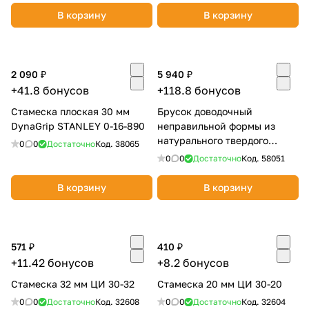
В корзину
В корзину
2 090 ₽
5 940 ₽
+41.8 бонусов
+118.8 бонусов
Стамеска плоская 30 мм
Брусок доводочный
DynaGrip STANLEY 0-16-890
неправильной формы из
натурального твердого
0
0
Достаточно
Код.
38065
камня Arkansas
0
0
Достаточно
Код.
58051
В корзину
В корзину
571 ₽
410 ₽
+11.42 бонусов
+8.2 бонусов
Стамеска 32 мм ЦИ 30-32
Стамеска 20 мм ЦИ 30-20
0
0
Достаточно
Код.
32608
0
0
Достаточно
Код.
32604