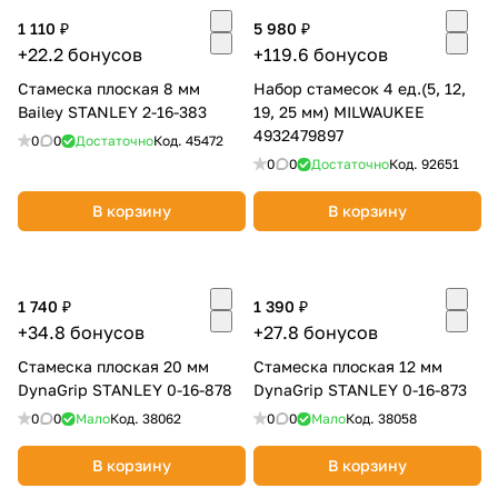
1 110 ₽
5 980 ₽
Добавляйте товары
+22.2 бонусов
+119.6 бонусов
в корзину
Стамеска плоская 8 мм
Набор стамесок 4 ед.(5, 12,
Bailey STANLEY 2-16-383
19, 25 мм) MILWAUKEE
Оплачивайте сегодня только
4932479897
0
0
Достаточно
Код.
45472
25
% картой любого банка
0
0
Достаточно
Код.
92651
В корзину
В корзину
Получайте товар
выбранный способом
1 740 ₽
1 390 ₽
+34.8 бонусов
+27.8 бонусов
Оставшиеся
75
% будут
списываться
с вашей карты
Стамеска плоская 20 мм
Стамеска плоская 12 мм
по
25
%
каждые 2 недели
DynaGrip STANLEY 0-16-878
DynaGrip STANLEY 0-16-873
0
0
Мало
Код.
38062
0
0
Мало
Код.
38058
В корзину
В корзину
Подробнее