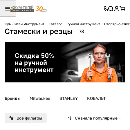
Кум-Тигей Инструмент
Каталог
Ручной инструмент
Столярно-сле
Стамески и резцы
Для клиентов всех банков
78
Разбейте
оплату
на части
без переплат
График платежей
Бренды
Milwaukee
STANLEY
КОБАЛЬТ
Сегодня
25
%
Все фильтры
Сначала популярные