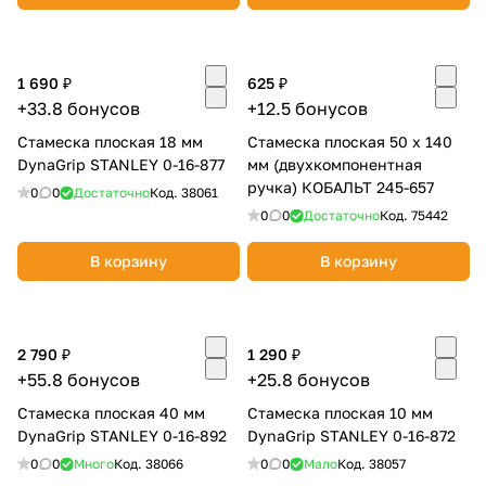
1 690 ₽
625 ₽
+33.8 бонусов
+12.5 бонусов
Стамеска плоская 18 мм
Стамеска плоская 50 х 140
DynaGrip STANLEY 0-16-877
мм (двухкомпонентная
ручка) КОБАЛЬТ 245-657
0
0
Достаточно
Код.
38061
0
0
Достаточно
Код.
75442
В корзину
В корзину
2 790 ₽
1 290 ₽
+55.8 бонусов
+25.8 бонусов
Стамеска плоская 40 мм
Стамеска плоская 10 мм
DynaGrip STANLEY 0-16-892
DynaGrip STANLEY 0-16-872
0
0
Много
Код.
38066
0
0
Мало
Код.
38057