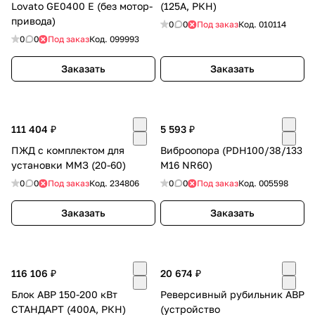
Lovato GE0400 E (без мотор-
(125А, РКН)
привода)
0
0
Под заказ
Код.
010114
0
0
Под заказ
Код.
099993
Заказать
Заказать
раз в 2 недели
111 404 ₽
5 593 ₽
ПЖД с комплектом для
Виброопора (PDH100/38/133
установки ММЗ (20-60)
M16 NR60)
0
0
Под заказ
Код.
234806
0
0
Под заказ
Код.
005598
Заказать
Заказать
116 106 ₽
20 674 ₽
Блок АВР 150-200 кВт
Реверсивный рубильник АВР
СТАНДАРТ (400А, РКН)
(устройство