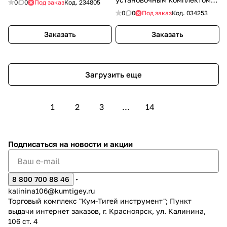
0
0
Под заказ
Код.
234805
ДГУ)
0
0
Под заказ
Код.
034253
Заказать
Заказать
Загрузить еще
1
2
3
...
14
Подписаться
на новости и акции
8 800 700 88 46
kalinina106@kumtigey.ru
Торговый комплекс "Кум-Тигей инструмент"; Пункт
выдачи интернет заказов, г. Красноярск, ул. Калинина,
106 ст. 4