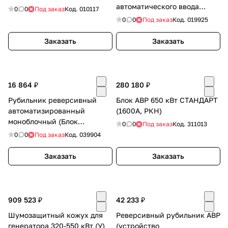
автоматического ввода
0
0
Под заказ
Код.
010117
резерва) SHIQ5-250 4P
0
0
Под заказ
Код.
019925
Заказать
Заказать
16 864 ₽
280 180 ₽
Рубильник реверсивный
Блок АВР 650 кВт СТАНДАРТ
автоматизированный
(1600А, РКН)
моноблочный (Блок
0
0
Под заказ
Код.
311013
автоматического ввода
0
0
Под заказ
Код.
039904
резерва АВР) CM-63/
Заказать
Заказать
909 523 ₽
42 233 ₽
Шумозащитный кожух для
Реверсивный рубильник АВР
генератора 320-550 кВт (У)
(устройство