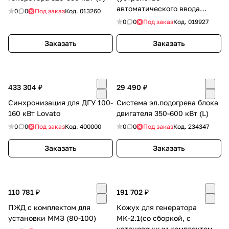
автоматического ввода
0
0
Под заказ
Код.
013260
резерва) SHIQ5-630 4P
0
0
Под заказ
Код.
019927
Заказать
Заказать
433 304 ₽
29 490 ₽
Синхронизация для ДГУ 100-
Система эл.подогрева блока
160 кВт Lovato
двигателя 350-600 кВт (L)
0
0
Под заказ
Код.
400000
0
0
Под заказ
Код.
234347
Заказать
Заказать
110 781 ₽
191 702 ₽
ПЖД с комплектом для
Кожух для генератора
установки ММЗ (80-100)
МК-2.1(со сборкой, с
установочным комплектом