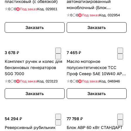
пластиковый (с обвязкой)
автоматизированный
об оплате Плайтом
моноблочный (Блок
0
0
Под заказ
Код.
029911
автоматического ввода
0
0
Под заказ
Код.
032954
резерва АВР) CM-63/
Заказать
Заказать
Остались вопросы?
25
8 800 302-02-51
plait.ru
раз в 2
3 678 ₽
7 465 ₽
недели
Комплект ручек и колес для
Масло моторное
бензиновых генераторов
полусинтетическое ТСС
SGG 7000
Проф Север SAE 10W40 API
CI-4/SL канистра 20л/Motor
0
0
Под заказ
Код.
023123
0
0
Под заказ
Код.
046946
oil 20liter can
Заказать
Заказать
54 294 ₽
77 798 ₽
Реверсивный рубильник
Блок АВР 60 кВт СТАНДАРТ