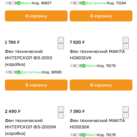
-дисплей, кейс)
0
0
Много
Код.
96827
0
0
Достаточно
Код.
72184
В корзину
В корзину
1 790 ₽
7 920 ₽
Фен технический
Фен технический MAKITA
ИНТЕРСКОЛ ФЭ-2000
HG6031VK
(коробка)
0
0
Много
Код.
76179
0
0
Достаточно
Код.
98585
В корзину
В корзину
2 490 ₽
7 390 ₽
Фен технический
Фен технический MAKITA
ИНТЕРСКОЛ ФЭ-2000М
HG5030K
(коробка)
0
0
Много
Код.
76178