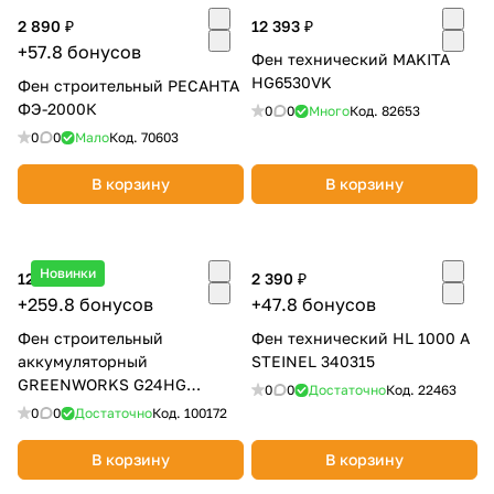
об оплате Плайтом
2 890 ₽
12 393 ₽
+57.8 бонусов
Фен технический MAKITA
HG6530VK
Фен строительный РЕСАНТА
ФЭ-2000К
0
0
Много
Код.
82653
Остались вопросы?
0
0
Мало
Код.
70603
25
8 800 302-02-51
В корзину
В корзину
plait.ru
раз в 2
недели
Новинки
12 990 ₽
2 390 ₽
+259.8 бонусов
+47.8 бонусов
Фен строительный
Фен технический HL 1000 A
аккумуляторный
STEINEL 340315
GREENWORKS G24HG
0
0
Достаточно
Код.
22463
3400207CUB
0
0
Достаточно
Код.
100172
В корзину
В корзину