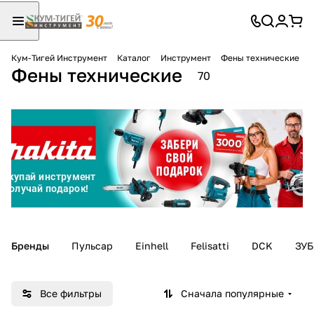
Кум-Тигей Инструмент
Каталог
Инструмент
Фены технические
Фены технические
Для клиентов всех банков
70
Разбейте
оплату
на части
без переплат
График платежей
Бренды
Пульсар
Einhell
Felisatti
DCK
ЗУБ
Сегодня
25
%
Все фильтры
Сначала популярные