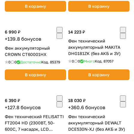
В корзину
В корзину
6 990 ₽
14 223 ₽
+139.8 бонусов
Фен технический
аккумуляторный MAKITA
Фен аккумуляторный
DHG181ZK (без АКБ и ЗУ)
CROWN CT60001HX
0
0
Много
Код.
87057
0
0
Достаточно
Код.
85379
В корзину
В корзину
6 390 ₽
18 030 ₽
+127.8 бонусов
+360.6 бонусов
Фен технический FELISATTI
Фен технический
FT2004 HD (2300ВТ, 50-
аккумуляторный DEWALT
600С, 7 насадок, LCD
DCE530N-XJ (без АКБ и ЗУ)