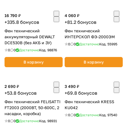
16 790 ₽
4 060 ₽
+335.8 бонусов
+81.2 бонусов
Фен технический
Фен технический
аккумуляторный DEWALT
ИНТЕРСКОЛ ФЭ-2000ЭМ
DCE530B (без АКБ и ЗУ)
раз в 2 недели
0
0
Достаточно
Код.
55995
0
0
Достаточно
Код.
98876
В корзину
В корзину
2 690 ₽
3 490 ₽
+53.8 бонусов
+69.8 бонусов
Фен технический FELISATTI
Фен технический KRESS
FT2003 (2000ВТ, 50-600С, 2
KU042
насадки, коробка)
0
0
Достаточно
Код.
97540
0
0
Достаточно
Код.
98931