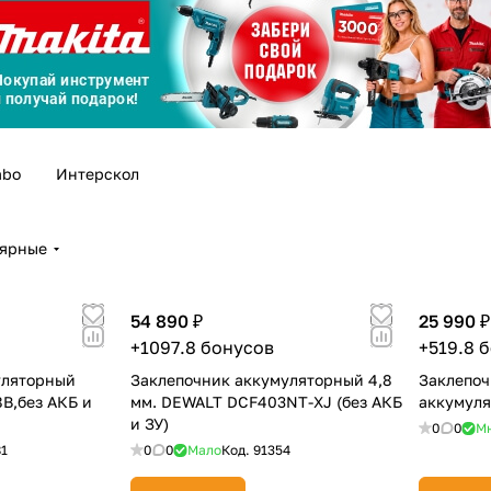
График платежей
Сегодня
25
%
abo
Интерскол
лярные
Добавляйте товары
в корзину
54 890 ₽
25 990 ₽
+1097.8 бонусов
+519.8 
Оплачивайте сегодня только
уляторный
Заклепочник аккумуляторный 4,8
Заклепоч
25
% картой любого банка
8В,без АКБ и
мм. DEWALT DCF403NT-XJ (без АКБ
аккумул
и ЗУ)
0
0
М
81
0
0
Мало
Код.
91354
Получайте товар
выбранный способом