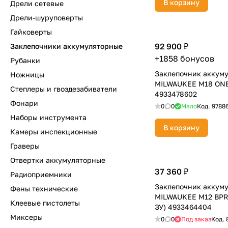
В корзину
Дрели сетевые
Дрели-шуруповерты
Гайковерты
92 900 ₽
Заклепочники аккумуляторные
+1858 бонусов
Рубанки
Заклепочник аккум
Ножницы
MILWAUKEE M18 ON
Степлеры и гвоздезабиватели
4933478602
Фонари
0
0
Мало
Код.
9788
Наборы инструмента
В корзину
Камеры инспекционные
Граверы
Отвертки аккумуляторные
37 360 ₽
Радиоприемники
Заклепочник аккум
Фены технические
MILWAUKEE M12 BPRT
Клеевые пистолеты
ЗУ) 4933464404
Миксеры
0
0
Под заказ
Код.