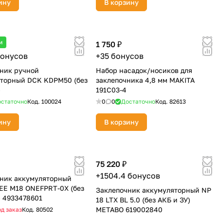
ину
В корзину
и
1 750 ₽
бонусов
+35 бонусов
ник ручной
Набор насадок/носиков для
торный DCK KDPM50 (без
заклепочника 4,8 мм MAKITA
)
191C03-4
статочно
Код.
100024
0
0
Достаточно
Код.
82613
ину
В корзину
75 220 ₽
+1504.4 бонусов
ник аккумуляторный
E M18 ONEFPRT-0X (без
Заклепочник аккумуляторный NP
) 4933478601
18 LTX BL 5.0 (без АКБ и ЗУ)
METABO 619002840
д заказ
Код.
80502