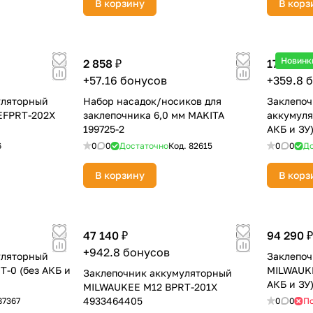
В корзину
В корз
Оставшиеся
75
% будут
списываться
с вашей карты
по
25
%
каждые 2 недели
Новинк
2 858 ₽
17 990 ₽
+57.16 бонусов
+359.8 
уляторный
Набор насадок/носиков для
Заклепоч
EFPRT-202X
заклепочника 6,0 мм MAKITA
аккумуля
199725-2
АКБ и ЗУ
Подробнее
об оплате Плайтом
6
0
0
Достаточно
Код.
82615
0
0
До
В корзину
В корз
25
раз в 2
47 140 ₽
94 290 ₽
Остались вопросы?
недели
+942.8 бонусов
уляторный
Заклепоч
8 800 302-02-51
-0 (без АКБ и
MILWAUKE
Заклепочник аккумуляторный
АКБ и ЗУ
MILWAUKEE M12 BPRT-201X
plait.ru
4933464405
87367
0
0
По