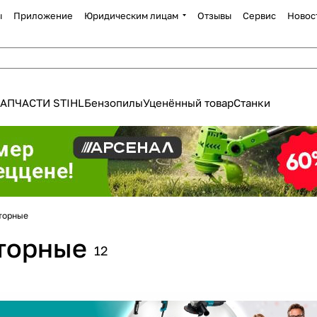
ы
Приложение
Юридическим лицам
Отзывы
Сервис
Новос
АПЧАСТИ STIHL
Бензопилы
Уценённый товар
Станки
торные
Для клиентов всех банков
торные
12
Разбейте
оплату
а части
без переплат