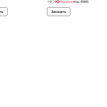
0
0
Под заказ
Код.
65861
ть
Заказать