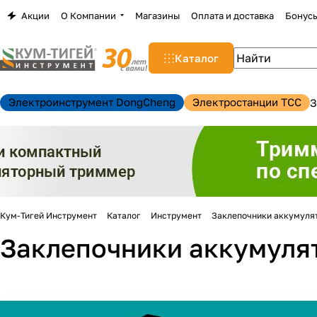
Акции
О Компании
Магазины
Оплата и доставка
Бонус
Каталог
Электроинструмент DongCheng
Электростанции TCC
З
Кум-Тигей Инструмент
Каталог
Инструмент
Заклепочники аккумуля
Заклепочники аккумуля
н