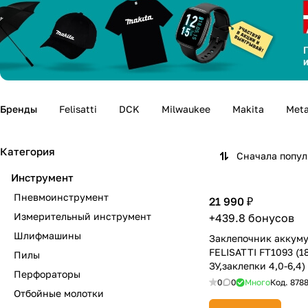
Бренды
Felisatti
DCK
Milwaukee
Makita
Met
Категория
Сначала попу
Инструмент
Пневмоинструмент
21 990 ₽
Измерительный инструмент
+439.8 бонусов
Шлифмашины
Заклепочник аккум
FELISATTI FT1093 (1
Пилы
ЗУ,заклепки 4,0-6,4)
Перфораторы
0
0
Много
Код.
878
Отбойные молотки