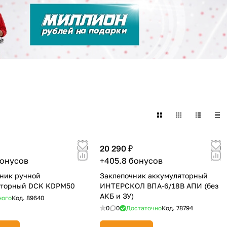
20 290 ₽
бонусов
+405.8 бонусов
ник ручной
Заклепочник аккумуляторный
яторный DCK KDPM50
ИНТЕРСКОЛ ВПА-6/18В АПИ (без
АКБ и ЗУ)
ного
Код.
89640
0
0
Достаточно
Код.
78794