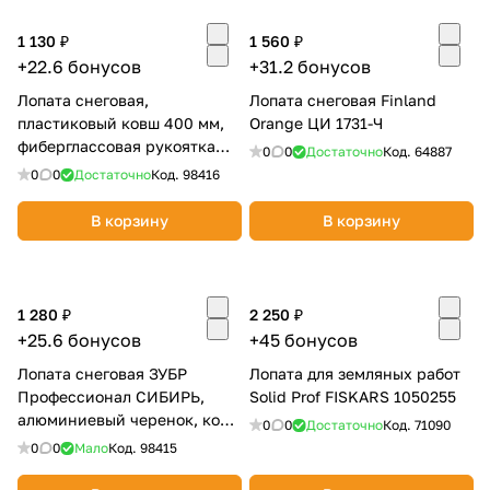
Добавляйте товары
1 130 ₽
1 560 ₽
в корзину
+22.6 бонусов
+31.2 бонусов
Лопата снеговая,
Лопата снеговая Finland
пластиковый ковш 400 мм,
Orange ЦИ 1731-Ч
Оплачивайте сегодня только
фиберглассовая рукоятка
0
0
Достаточно
Код.
64887
25
% картой любого банка
GRINDA FIBER-400 39941
0
0
Достаточно
Код.
98416
В корзину
В корзину
Получайте товар
выбранный способом
1 280 ₽
2 250 ₽
Оставшиеся
75
% будут
+25.6 бонусов
+45 бонусов
списываться
с вашей карты
Лопата снеговая ЗУБР
Лопата для земляных работ
по
25
%
каждые 2 недели
Профессионал СИБИРЬ,
Solid Prof FISKARS 1050255
алюминиевый черенок, ковш
0
0
Достаточно
Код.
71090
500 мм 39925
0
0
Мало
Код.
98415
Подробнее