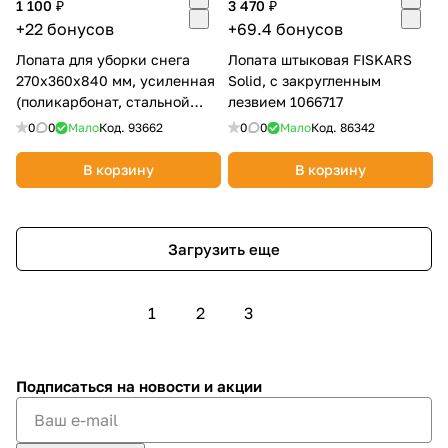
1 100 ₽
3 470 ₽
+22 бонусов
+69.4 бонусов
Лопата для уборки снега
Лопата штыковая FISKARS
270х360х840 мм, усиленная
Solid, с закругленным
(поликарбонат, стальной
лезвием 1066717
черенок) Сибртех 61673
0
0
Мало
Код.
93662
0
0
Мало
Код.
86342
В корзину
В корзину
Загрузить еще
1
2
3
Подписаться
на новости и акции