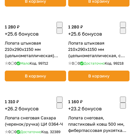
В корзину
В корзину
об оплате Плайтом
1 280 ₽
1 280 ₽
+25.6 бонусов
+25.6 бонусов
Остались вопросы?
25
Лопата штыковая
Лопата штыковая
8 800 302-02-51
210х290х1150 мм
210х290х1150 мм
plait.ru
раз в 2
(цельнометаллическая)
(цельнометаллическая, с
недели
Сибртех 61472
зубьями) Сибртех 61369
0
0
Мало
Код.
99712
0
0
Достаточно
Код.
99218
В корзину
В корзину
1 310 ₽
1 160 ₽
+26.2 бонусов
+23.2 бонусов
Лопата снеговая Сахара
Лопата снеговая,
(черенок/ручка) ЦИ 0364-Ч
пластиковый ковш 500 мм,
фиберглассовая рукоятка
0
0
Достаточно
Код.
32389