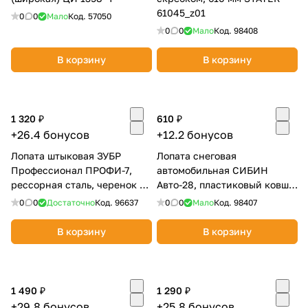
61045_z01
0
0
Мало
Код.
57050
0
0
Мало
Код.
98408
В корзину
В корзину
1 320 ₽
610 ₽
+26.4 бонусов
+12.2 бонусов
Лопата штыковая ЗУБР
Лопата снеговая
Профессионал ПРОФИ-7,
автомобильная СИБИН
рессорная сталь, черенок с
Авто-28, пластиковый ковш
рукояткой 39557
280 мм 421850
0
0
Достаточно
Код.
96637
0
0
Мало
Код.
98407
В корзину
В корзину
1 490 ₽
1 290 ₽
+29.8 бонусов
+25.8 бонусов