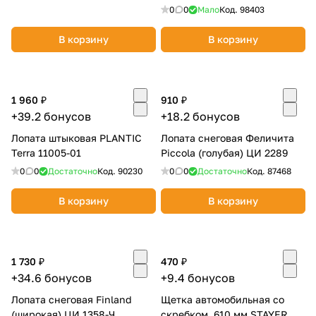
GRINDA FIBER-500 39940
0
0
Мало
Код.
98403
В корзину
В корзину
1 960 ₽
910 ₽
раз в 2 недели
+39.2 бонусов
+18.2 бонусов
Лопата штыковая PLANTIC
Лопата снеговая Феличита
Terra 11005-01
Piccola (голубая) ЦИ 2289
0
0
Достаточно
Код.
90230
0
0
Достаточно
Код.
87468
В корзину
В корзину
1 730 ₽
470 ₽
+34.6 бонусов
+9.4 бонусов
Лопата снеговая Finland
Щетка автомобильная со
(широкая) ЦИ 1358-Ч
скребком, 610 мм STAYER