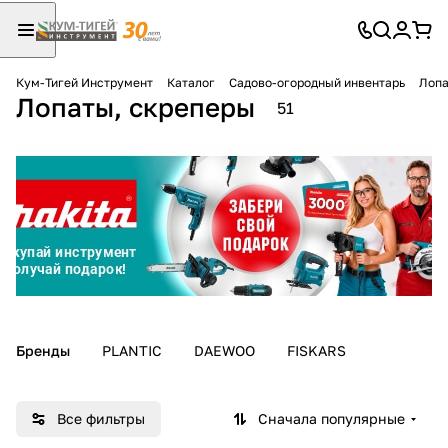
Кум-Тигей Инструмент
Каталог
Садово-огородный инвентарь
Лопа
Лопаты, скреперы
Для клиентов всех банков
51
Разбейте
оплату
на части
без переплат
График платежей
Бренды
PLANTIC
DAEWOO
FISKARS
Сегодня
25
%
Все фильтры
Сначала популярные