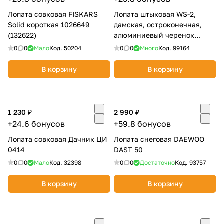
Лопата совковая FISKARS
Лопата штыковая WS-2,
Solid короткая 1026649
дамская, остроконечная,
(132622)
алюминиевый черенок
GRINDA PROLine 421827
0
0
Мало
Код.
50204
0
0
Много
Код.
99164
В корзину
В корзину
1 230 ₽
2 990 ₽
+24.6 бонусов
+59.8 бонусов
Лопата совковая Дачник ЦИ
Лопата снеговая DAEWOO
0414
DAST 50
0
0
Мало
Код.
32398
0
0
Достаточно
Код.
93757
В корзину
В корзину