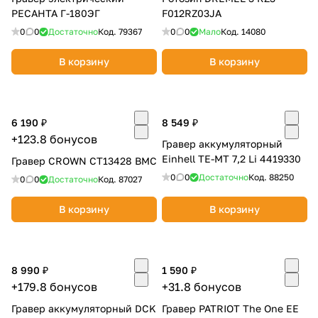
РЕСАНТА Г-180ЭГ
F012RZ03JA
0
0
Достаточно
Код.
79367
0
0
Мало
Код.
14080
В корзину
В корзину
6 190 ₽
8 549 ₽
+123.8 бонусов
Гравер аккумуляторный
Einhell TE-MT 7,2 Li 4419330
Гравер CROWN CT13428 BMC
0
0
Достаточно
Код.
88250
0
0
Достаточно
Код.
87027
В корзину
В корзину
8 990 ₽
1 590 ₽
+179.8 бонусов
+31.8 бонусов
Гравер аккумуляторный DCK
Гравер PATRIOT The One ЕЕ