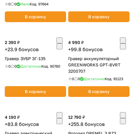
0
0
Мало
Код.
97664
В корзину
В корзину
2 390 ₽
4 990 ₽
раз в 2 недели
+23.9 бонусов
+99.8 бонусов
Гравер ЗУБР ЗГ-135
Гравер аккумуляторный
GREENWORKS GPT-8VRT
0
0
Достаточно
Код.
90780
3200707
0
0
Достаточно
Код.
91123
В корзину
В корзину
4 190 ₽
12 790 ₽
+83.8 бонусов
+255.8 бонусов
Гравер электрический
Ротозип DREMEL 3 RZ3