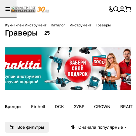
Кум-Тигей Инструмент
Каталог
Инструмент
Граверы
Граверы
Для клиентов всех банков
25
Разбейте
оплату
на части
без переплат
График платежей
Бренды
Einhell
DCK
ЗУБР
CROWN
BRAIT
Сегодня
25
%
Все фильтры
Сначала популярные