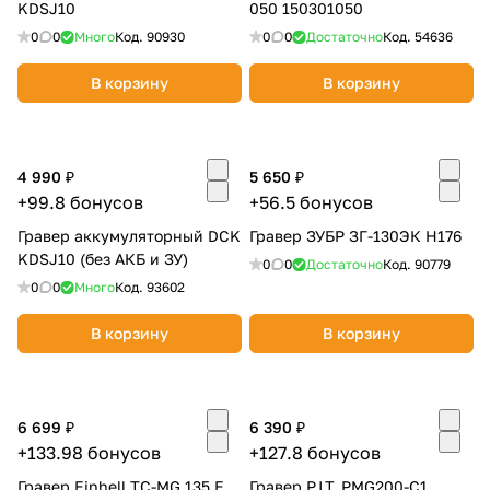
KDSJ10
050 150301050
0
0
Много
Код.
90930
0
0
Достаточно
Код.
54636
В корзину
В корзину
4 990 ₽
5 650 ₽
+99.8 бонусов
+56.5 бонусов
Гравер аккумуляторный DCK
Гравер ЗУБР ЗГ-130ЭК Н176
KDSJ10 (без АКБ и ЗУ)
0
0
Достаточно
Код.
90779
0
0
Много
Код.
93602
В корзину
В корзину
6 699 ₽
6 390 ₽
+133.98 бонусов
+127.8 бонусов
Гравер Einhell TC-MG 135 E
Гравер P.I.T. PMG200-С1