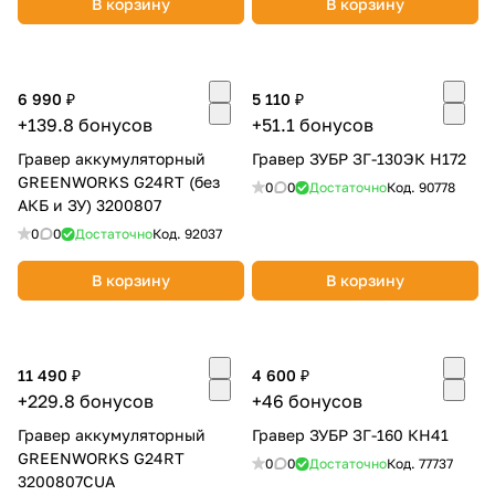
В корзину
В корзину
об оплате Плайтом
6 990 ₽
5 110 ₽
+139.8 бонусов
+51.1 бонусов
Остались вопросы?
25
Гравер аккумуляторный
Гравер ЗУБР ЗГ-130ЭК Н172
8 800 302-02-51
GREENWORKS G24RT (без
0
0
Достаточно
Код.
90778
plait.ru
раз в 2
АКБ и ЗУ) 3200807
недели
0
0
Достаточно
Код.
92037
В корзину
В корзину
11 490 ₽
4 600 ₽
+229.8 бонусов
+46 бонусов
Гравер аккумуляторный
Гравер ЗУБР ЗГ-160 КН41
GREENWORKS G24RT
0
0
Достаточно
Код.
77737
3200807CUA