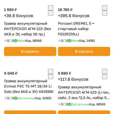
Добавляйте товары
1 990 ₽
19 790 ₽
в корзину
+39.8 бонусов
+395.8 бонусов
Гравер аккумуляторный
Ротозип DREMEL 5 +
ИНТЕРСКОЛ АГМ-12Э (без
стартовый набор
Оплачивайте сегодня только
АКБ и ЗУ, набор 58 пр.)
F012RZ05JJ
25
% картой любого банка
0
0
Мало
Код.
88568
0
0
Мало
Код.
14081
В корзину
В корзину
Получайте товар
выбранный способом
9 049 ₽
5 890 ₽
Оставшиеся
75
% будут
+117.8 бонусов
Гравер аккумуляторный
списываться
с вашей карты
Einhell PXC TE-MT 18/34 Li
Гравер аккумуляторный
по
25
%
каждые 2 недели
Solo (без АКБ и ЗУ) 4419360
ИНТЕРСКОЛ АГМ-12Э (Li-Ion,
кейс, 2 акк.*2,0 Ач, набор 58
0
0
Достаточно
Код.
92802
пр.)
0
0
Достаточно
Код.
88569
Подробнее