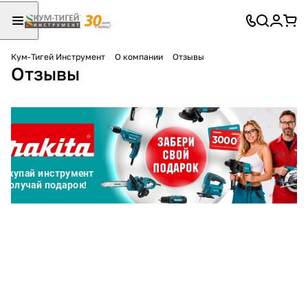
Кум-Тигей Инструмент
О компании
Отзывы
Отзывы
Для клиентов всех банков
Разбейте
оплату
на части
без переплат
График платежей
Сегодня
25
%