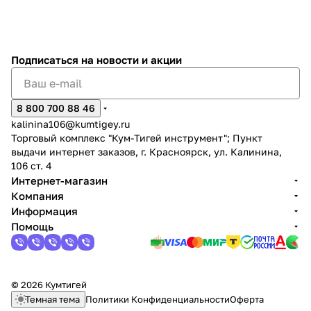
Добавляйте товары
в корзину
Подписаться
на новости и акции
Оплачивайте сегодня только
25
% картой любого банка
8 800 700 88 46
kalinina106@kumtigey.ru
Торговый комплекс "Кум-Тигей инструмент"; Пункт
Получайте товар
выдачи интернет заказов, г. Красноярск, ул. Калинина,
выбранный способом
106 ст. 4
Интернет-магазин
Компания
Оставшиеся
75
% будут
Информация
списываться
с вашей карты
Помощь
по
25
%
каждые 2 недели
© 2026 Кумтигей
Темная тема
Политики Конфиденциальности
Оферта
Подробнее