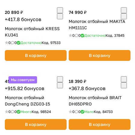
20 890 ₽
74 990 ₽
+417.8 бонусов
Молоток отбойный MAKITA
HM1111C
Молоток отбойный KRESS
KU341
0
0
Достаточно
Код.
37845
0
0
Достаточно
Код.
97533
В корзину
В корзину
Мы советуем
45 791 ₽
18 390 ₽
+915.82 бонусов
+367.8 бонусов
Молоток отбойный
Молоток отбойный BRAIT
DongCheng DZG03-15
DH65DPRO
0
0
Много
Код.
98524
0
0
Мало
Код.
84733
В корзину
В корзину