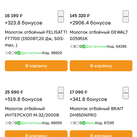
16 190 ₽
145 320 ₽
+323.8 бонусов
+2906.4 бонусов
Молоток отбойный FELISATTI
Молоток отбойный DEWALT
FT7700 (1500ВТ,20 Дж, SDS-
D25951K
max, )
0
0
Достаточно
Код.
64395
0
0
Достаточно
Код.
98929
В корзину
В корзину
25 990 ₽
17 090 ₽
+519.8 бонусов
+341.8 бонусов
Молоток отбойный
Молоток отбойный BRAIT
ИНТЕРСКОЛ М-32/2000В
DH65DNPRO
0
0
Достаточно
Код.
66059
0
0
Мало
Код.
87195
В корзину
В корзину