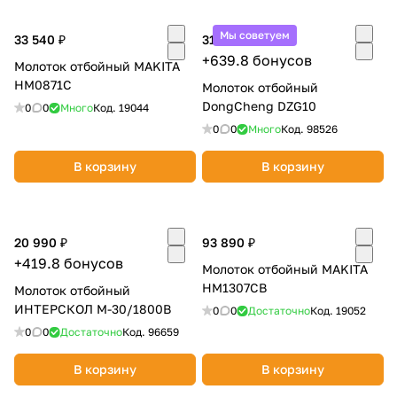
об оплате Плайтом
Мы советуем
33 540 ₽
31 990 ₽
+639.8 бонусов
Молоток отбойный MAKITA
HM0871C
Молоток отбойный
DongCheng DZG10
0
0
Много
Код.
19044
Остались вопросы?
25
8 800 302-02-51
0
0
Много
Код.
98526
plait.ru
раз в 2
В корзину
В корзину
недели
20 990 ₽
93 890 ₽
+419.8 бонусов
Молоток отбойный MAKITA
HM1307CB
Молоток отбойный
ИНТЕРСКОЛ М-30/1800В
0
0
Достаточно
Код.
19052
0
0
Достаточно
Код.
96659
В корзину
В корзину