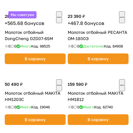
Мы советуем
28 284 ₽
23 390 ₽
+565.68 бонусов
+467.8 бонусов
Молоток отбойный
Молоток отбойный РЕСАНТА
DongCheng DZG07-6SM
ОМ-1800Э
раз в 2 недели
0
0
Много
Код.
98525
0
0
Достаточно
Код.
84908
В корзину
В корзину
50 490 ₽
159 590 ₽
Молоток отбойный MAKITA
Молоток отбойный MAKITA
HM1203C
HM1812
0
0
Много
Код.
19046
0
0
Много
Код.
62740
В корзину
В корзину