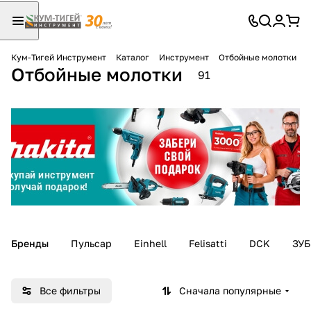
Кум-Тигей Инструмент
Каталог
Инструмент
Отбойные молотки
Отбойные молотки
Для клиентов всех банков
91
Разбейте
оплату
на части
без переплат
График платежей
Бренды
Пульсар
Einhell
Felisatti
DCK
ЗУБ
Сегодня
25
%
Все фильтры
Сначала популярные