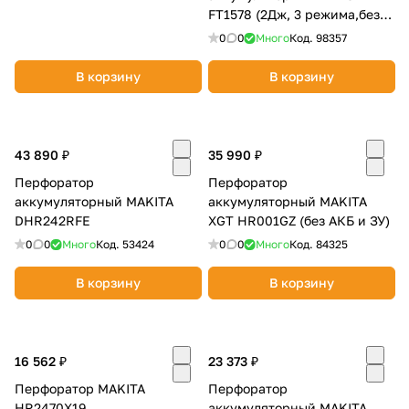
FT1578 (2Дж, 3 режима,без
АКБ и ЗУ)
0
0
Много
Код.
98357
В корзину
В корзину
43 890 ₽
35 990 ₽
Перфоратор
Перфоратор
аккумуляторный MAKITA
аккумуляторный MAKITA
DHR242RFE
XGT HR001GZ (без АКБ и ЗУ)
0
0
Много
Код.
53424
0
0
Много
Код.
84325
В корзину
В корзину
16 562 ₽
23 373 ₽
Перфоратор MAKITA
Перфоратор
HR2470X19
аккумуляторный MAKITA