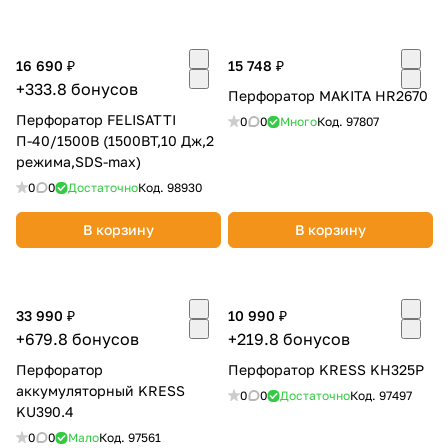
об оплате Плайтом
16 690 ₽
15 748 ₽
+333.8 бонусов
Перфоратор MAKITA HR2670
Перфоратор FELISATTI
0
0
Много
Код.
97807
Остались вопросы?
25
П-40/1500В (1500ВТ,10 Дж,2
8 800 302-02-51
режима,SDS-max)
plait.ru
раз в 2
0
0
Достаточно
Код.
98930
недели
В корзину
В корзину
33 990 ₽
10 990 ₽
+679.8 бонусов
+219.8 бонусов
Перфоратор
Перфоратор KRESS KH325P
аккумуляторный KRESS
0
0
Достаточно
Код.
97497
KU390.4
0
0
Мало
Код.
97561