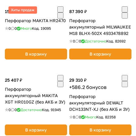
Добавляйте товары
Хиты продаж
15 240 ₽
87 390 ₽
в корзину
Перфоратор MAKITA HR2470
Перфоратор
аккумуляторный MILWAUKEE
0
0
Много
Код.
19095
M18 BLHX-502X 4933478892
Оплачивайте сегодня только
0
0
Достаточно
Код.
82692
25
% картой любого банка
В корзину
В корзину
Получайте товар
выбранный способом
25 407 ₽
29 310 ₽
+586.2 бонусов
Перфоратор
Оставшиеся
75
% будут
аккумуляторный MAKITA
Перфоратор
списываться
с вашей карты
XGT HR010GZ (без АКБ и ЗУ)
аккумуляторный DEWALT
по
25
%
каждые 2 недели
DCH133NT-XJ (без АКБ и ЗУ)
0
0
Достаточно
Код.
91945
0
0
Много
Код.
82358
В корзину
В корзину
Подробнее