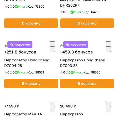
DHR202RF
0
0
Много
Код.
73600
0
0
Много
Код.
64230
В корзину
В корзину
Мы советуем
Мы советуем
12 590 ₽
22 990 ₽
+251.8 бонусов
+459.8 бонусов
Перфоратор DongCheng
Перфоратор DongCheng
DZC04-28
DZC03-38
0
0
Много
Код.
98531
0
0
Много
Код.
98530
В корзину
В корзину
77 590 ₽
20 490 ₽
Перфоратор MAKITA
Перфоратор