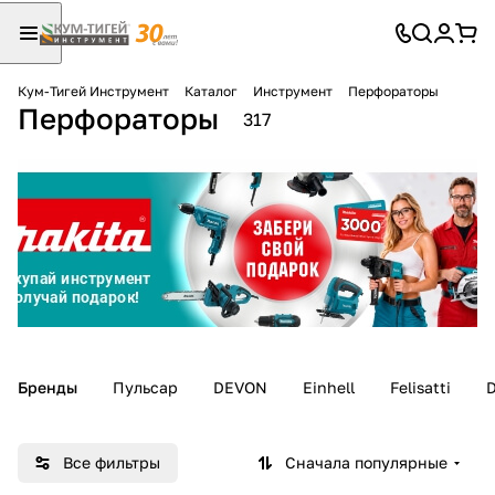
Кум-Тигей Инструмент
Каталог
Инструмент
Перфораторы
Перфораторы
Для клиентов всех банков
317
Разбейте
оплату
на части
без переплат
График платежей
Бренды
Пульсар
DEVON
Einhell
Felisatti
Сегодня
25
%
Все фильтры
Сначала популярные