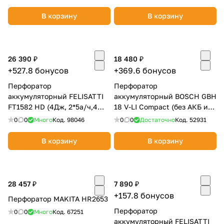
В корзину
В корзину
26 390 ₽
18 480 ₽
+527.8 бонусов
+369.6 бонусов
раз в 2 недели
Перфоратор
Перфоратор
аккумуляторный FELISATTI
аккумуляторный BOSCH GBH
FT1582 HD (4Дж, 2*5а/ч,4
18 V-LI Compact (без АКБ и
режима)
ЗУ) 0611905300
0
0
Много
Код.
98046
0
0
Достаточно
Код.
52931
В корзину
В корзину
28 457 ₽
7 890 ₽
+157.8 бонусов
Перфоратор MAKITA HR2653
Перфоратор
0
0
Много
Код.
67251
аккумуляторный FELISATTI