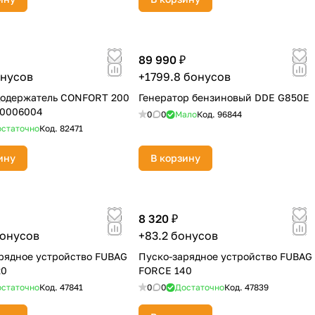
89 990 ₽
онусов
+1799.8 бонусов
додержатель CONFORT 200
Генератор бензиновый DDE G850E
00006004
0
0
Мало
Код.
96844
статочно
Код.
82471
ину
В корзину
8 320 ₽
бонусов
+83.2 бонусов
рядное устройство FUBAG
Пуско-зарядное устройство FUBAG
20
FORCE 140
статочно
Код.
47841
0
0
Достаточно
Код.
47839