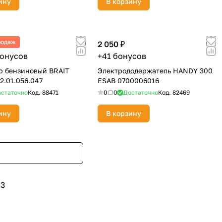
ину
В корзину
родаж
2 050 ₽
бонусов
+41 бонусов
р бензиновый BRAIT
Электрододержатель HANDY 300
2.01.056.047
ESAB 0700006016
статочно
Код.
88471
0
0
Достаточно
Код.
82469
ину
В корзину
3