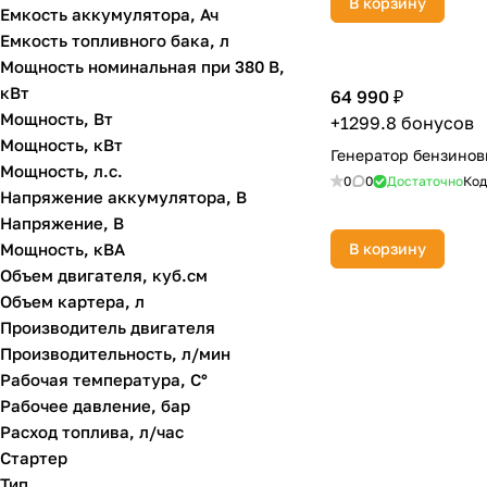
В корзину
Емкость аккумулятора, Ач
DENZEL
Емкость топливного бака, л
Мощность номинальная при 380 В,
DREMEL
кВт
64 990 ₽
Einhell
Мощность, Вт
+1299.8 бонусов
Мощность, кВт
ESAB
Генератор бензино
Мощность, л.с.
0
0
Достаточно
Код
ETALON
Напряжение аккумулятора, В
Напряжение, В
Felisatti
Мощность, кВА
В корзину
FIRMAN
Объем двигателя, куб.см
Объем картера, л
GREENWORKS
Производитель двигателя
HiKOKI
Производительность, л/мин
Рабочая температура, С°
Huter
Рабочее давление, бар
Hyundai
Расход топлива, л/час
Стартер
KRAFTOOL
Тип