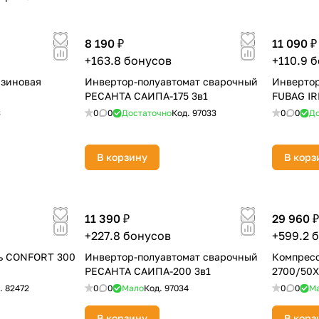
8 190 ₽
11 090 ₽
Оставшиеся
75
% будут
списываться
+163.8 бонусов
+110.9 
с вашей карты
по
25
%
каждые 2 недели
нзиновая
Инвертор-полуавтомат сварочный
Инвертор
РЕСАНТА САИПА-175 3в1
FUBAG IR
3
0
0
Достаточно
Код.
97033
0
0
До
Подробнее
об оплате Плайтом
В корзину
В корз
11 390 ₽
29 960 ₽
25
+227.8 бонусов
+599.2 
раз в 2
Остались вопросы?
недели
ь CONFORT 300
Инвертор-полуавтомат сварочный
Компресс
РЕСАНТА САИПА-200 3в1
2700/50X
8 800 302-02-51
.
82472
0
0
Мало
Код.
97034
0
0
М
plait.ru
В корзину
В корз