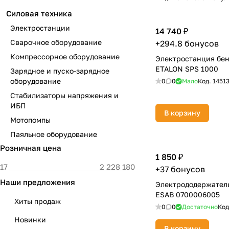
Силовая техника
Электростанции
14 740 ₽
Сварочное оборудование
+294.8 бонусов
Компрессорное оборудование
Электростанция бе
ETALON SPS 1000
Зарядное и пуско-зарядное
оборудование
0
0
Мало
Код.
1451
Стабилизаторы напряжения и
ИБП
В корзину
Мотопомпы
Паяльное оборудование
Розничная цена
1 850 ₽
+37 бонусов
Наши предложения
Электрододержател
ESAB 0700006005
Хиты продаж
0
0
Достаточно
Код
Новинки
В корзину