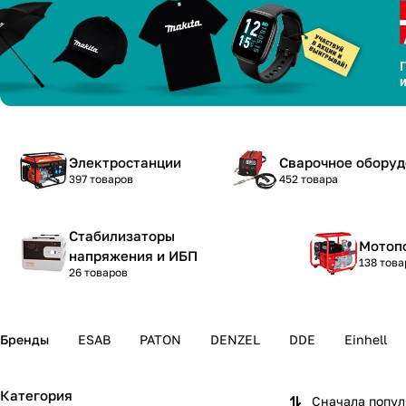
Электростанции
Сварочное обору
397 товаров
452 товара
Стабилизаторы
Мотоп
напряжения и ИБП
138 това
26 товаров
Бренды
ESAB
PATON
DENZEL
DDE
Einhell
Категория
Сначала попу