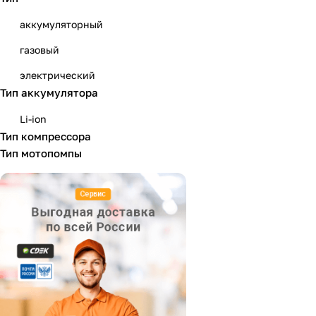
KRESS
аккумуляторный
Metabo
газовый
P.I.T.
электрический
PATON
Тип аккумулятора
PATRIOT
Li-ion
Prorab
Тип компрессора
Тип мотопомпы
QUATTRO ELEMENTI
SNIRREX
STIHL
telwin
ВЕПРЬ
Вихрь
ЗУБР