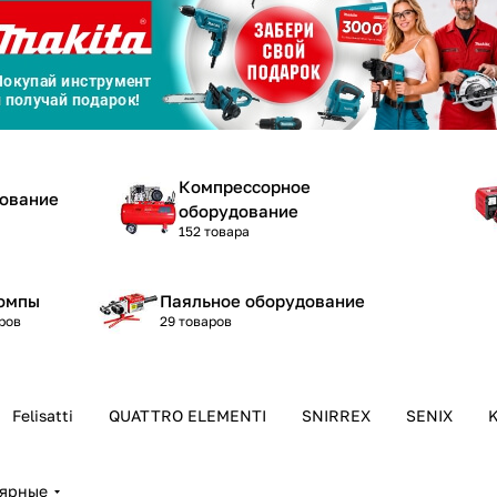
График платежей
Сегодня
25
%
Компрессорное
дование
оборудование
152 товара
омпы
Паяльное оборудование
Добавляйте товары
в корзину
ров
29 товаров
Оплачивайте сегодня только
25
% картой любого банка
Felisatti
QUATTRO ELEMENTI
SNIRREX
SENIX
лярные
Получайте товар
выбранный способом