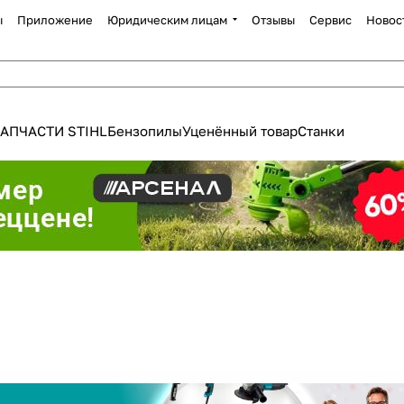
ы
Приложение
Юридическим лицам
Отзывы
Сервис
Новос
АПЧАСТИ STIHL
Бензопилы
Уценённый товар
Станки
Для клиентов всех банков
Разбейте
оплату
а части
без переплат