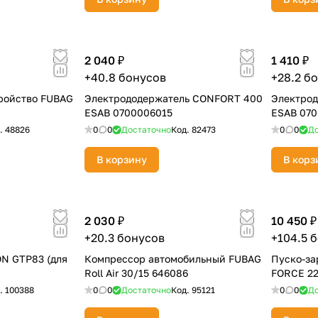
2 040 ₽
1 410 ₽
+40.8 бонусов
+28.2 б
ройство FUBAG
Электрододержатель CONFORT 400
Электро
ESAB 0700006015
ESAB 07
.
48826
0
0
Достаточно
Код.
82473
0
0
До
раз в 2 недели
В корзину
В корз
2 030 ₽
10 450 ₽
+20.3 бонусов
+104.5 
N GTP83 (для
Компрессор автомобильный FUBAG
Пуско-за
Roll Air 30/15 646086
FORCE 2
.
100388
0
0
Достаточно
Код.
95121
0
0
До