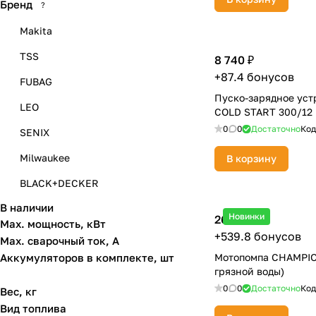
Бренд
?
Makita
TSS
8 740 ₽
+87.4 бонусов
FUBAG
Пуско-зарядное уст
LEO
COLD START 300/12
0
0
Достаточно
Код
SENIX
Milwaukee
В корзину
BLACK+DECKER
В наличии
BRAIT
Новинки
26 990 ₽
Max. мощность, кВт
CAIMAN, PUBERT
+539.8 бонусов
Max. сварочный ток, А
Аккумуляторов в комплекте, шт
Мотопомпа CHAMPIO
Champion
грязной воды)
DAEWOO
0
0
Достаточно
Код
Вес, кг
Вид топлива
DDE