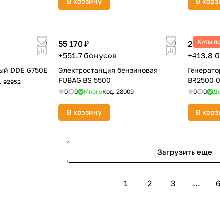
В корзину
В корз
Хиты п
55 170 ₽
20 690 ₽
+551.7 бонусов
+413.8 
вый DDE G750E
Электростанция бензиновая
Генерато
FUBAG BS 5500
BR2500 0
.
92952
0
0
Много
Код.
28009
0
0
До
В корзину
В корз
Загрузить еще
1
2
3
...
6