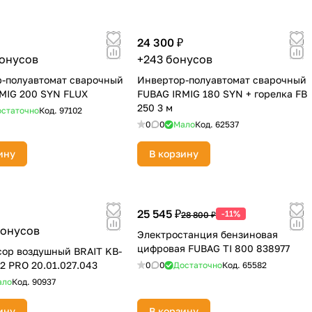
24 300 ₽
бонусов
+243 бонусов
-полуавтомат сварочный
Инвертор-полуавтомат сварочный
MIG 200 SYN FLUX
FUBAG IRMIG 180 SYN + горелка FB
250 3 м
статочно
Код.
97102
0
0
Мало
Код.
62537
ину
В корзину
25 545 ₽
-11%
28 800 ₽
бонусов
Электростанция бензиновая
цифровая FUBAG TI 800 838977
ор воздушный BRAIT KB-
2 PRO 20.01.027.043
0
0
Достаточно
Код.
65582
ало
Код.
90937
ину
В корзину