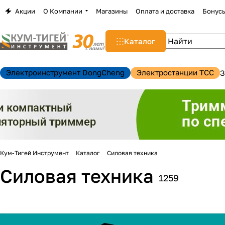
Акции
О Компании
Магазины
Оплата и доставка
Бонус
Каталог
Электроинструмент DongCheng
Электростанции TCC
З
Кум-Тигей Инструмент
Каталог
Силовая техника
Силовая техника
1259
н