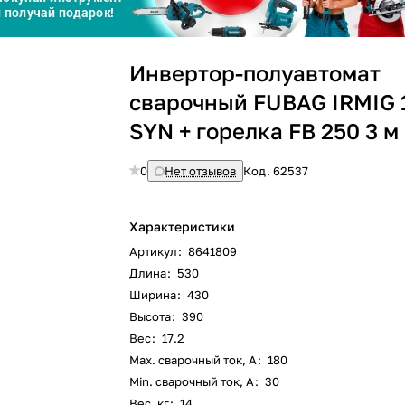
График платежей
Инвертор-полуавтомат
Сегодня
25
%
сварочный FUBAG IRMIG 
SYN + горелка FB 250 3 м
0
Нет отзывов
Код.
62537
Добавляйте товары
в корзину
Характеристики
Артикул
:
8641809
Оплачивайте сегодня только
Длина
:
530
25
% картой любого банка
Ширина
:
430
Высота
:
390
Вес
:
17.2
Max. сварочный ток, А
:
180
Получайте товар
выбранный способом
Min. сварочный ток, А
:
30
Вес, кг
:
14