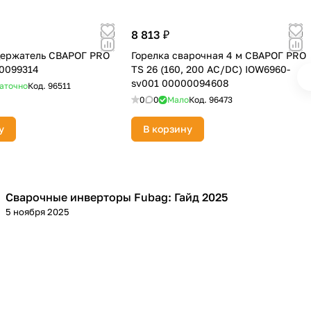
8 813 ₽
держатель СВАРОГ PRO
Горелка сварочная 4 м СВАРОГ PRO
0099314
TS 26 (160, 200 AC/DC) IOW6960-
sv001 00000094608
аточно
Код.
96511
0
0
Мало
Код.
96473
у
В корзину
Сварочные инверторы Fubag: Гайд 2025
Сварка
5 ноября 2025