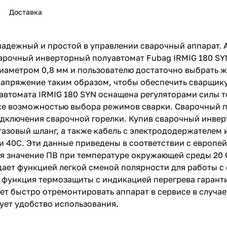
Доставка
надежный и простой в управлении сварочный аппарат.
арочный инверторный полуавтомат Fubag IRMIG 180 SY
иаметром 0,8 мм и пользователю достаточно выбрать 
раз в 2 недели
напряжение таким образом, чтобы обеспечить сварщик
автомата IRMIG 180 SYN оснащена регуляторами силы т
 же возможностью выбора режимов сварки. Сварочный п
дключения сварочной горелки. Купив сварочный инверт
азовый шланг, а также кабель с электрододержателем и
и 40С. Эти данные приведены в соответствии с европе
ся значение ПВ при температуре окружающей среды 20 
дает функцией легкой сменой полярности для работы 
 функция термозащиты с индикацией перегрева гарант
ет быстро отремонтировать аппарат в сервисе в случа
ует удобство использования.