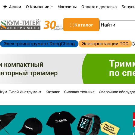
Акции
О Компании
Магазины
Оплата и доставка
Бонус
Каталог
Электроинструмент DongCheng
Электростанции TCC
З
Кум-Тигей Инструмент
Каталог
Силовая техника
Сварочное оборудо
н