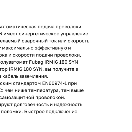
 Автоматическая подача проволоки
N имеет синергетическое управление
желаемый сварочный ток или скорость
у максимально эффективную и
ока и скорости подачи проволоки,
олуавтомат Fubag IRMIG 180 SYN
ор IRMIG 180 SYN, вы получите в
 кабель заземления.
йским стандартом EN60974-1 при
С: чем ниже температура, тем выше
с самозащитной проволокой.
ируют долговечность и надежность
е поломки. Быстрое подключение