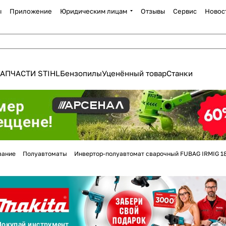
ы
Приложение
Юридическим лицам
Отзывы
Сервис
Новос
АПЧАСТИ STIHL
Бензопилы
Уценённый товар
Станки
Для клиентов всех банков
вание
Полуавтоматы
Инвертор-полуавтомат сварочный FUBAG IRMIG 180
Разбейте
оплату
а части
без переплат