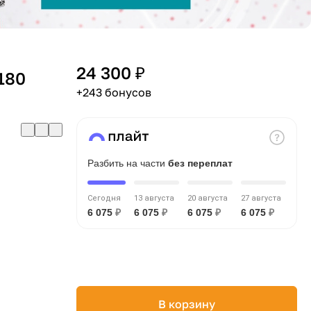
24 300 ₽
180
+243 бонусов
Разбить на части
без переплат
Сегодня
13 августа
20 августа
27 августа
6 075
₽
6 075
₽
6 075
₽
6 075
₽
В корзину