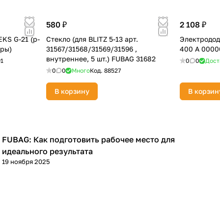
580 ₽
2 108 ₽
KS G-21 (р-
Стекло (для BLITZ 5-13 арт.
Электродо
ары)
31567/31568/31569/31596 ,
400 A 0000
внутреннее, 5 шт.) FUBAG 31682
91
0
0
Дост
0
0
Много
Код.
88527
В корзину
В корзин
FUBAG: Как подготовить рабочее место для
Советы покупателям
идеального результата
19 ноября 2025