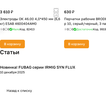
3 610 ₽
630 ₽
Электроды ОК 46.00 4,0*450 мм (6,6
Перчатки рабочие BRODE
кг) ESAB 4600404AM0
р 10, серый/черный, 3 п
0
0
Мало
Код.
82413
0
0
Достаточно
Код.
991
В корзину
В корзину
Статьи
Новинка! FUBAG серии IRMIG SYN FLUX
Сварка
10 декабря 2025
Назад к списку