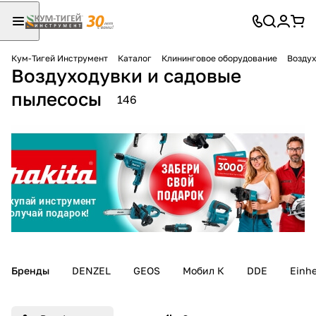
Кум-Тигей Инструмент
Каталог
Клининговое оборудование
Воздух
Воздуходувки и садовые
Для клиентов всех банков
пылесосы
146
Разбейте
оплату
на части
без переплат
График платежей
Сегодня
Бренды
DENZEL
GEOS
Мобил К
DDE
Einhe
25
%