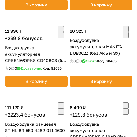
В корзину
В корзину
об оплате Плайтом
11 990 ₽
20 323 ₽
+239.8 бонусов
Остались вопросы?
25
Воздуходувка
8 800 302-02-51
аккумуляторная MAKITA
Воздуходувка
plait.ru
DUB362Z (без АКБ и ЗУ)
раз в 2
аккумуляторная
GREENWORKS GD40BG3 (без
недели
0
0
Много
Код.
60485
АКБ и ЗУ) 2408207
0
0
Достаточно
Код.
92035
В корзину
В корзину
111 170 ₽
6 490 ₽
+2223.4 бонусов
+129.8 бонусов
Воздуходувка ранцевая
Воздуходувка
STIHL BR 550 4282-011-1630
аккумуляторная
GREENWORKS G40AB (без