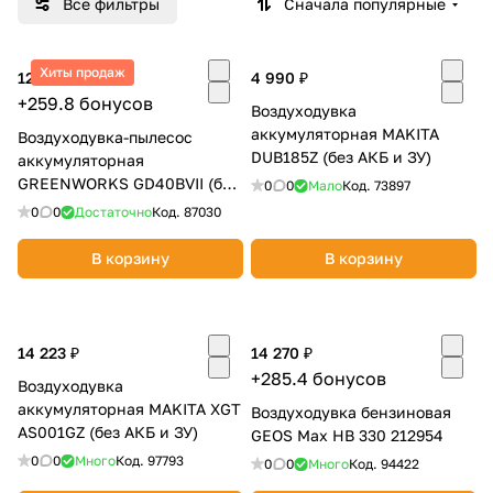
Все фильтры
Сначала популярные
Добавляйте товары
в корзину
Хиты продаж
12 990 ₽
4 990 ₽
+259.8 бонусов
Воздуходувка
Оплачивайте сегодня только
аккумуляторная MAKITA
Воздуходувка-пылесос
DUB185Z (без АКБ и ЗУ)
аккумуляторная
25
% картой любого банка
GREENWORKS GD40BVII (без
0
0
Мало
Код.
73897
АКБ и ЗУ) 2406907
0
0
Достаточно
Код.
87030
Получайте товар
выбранный способом
В корзину
В корзину
Оставшиеся
75
% будут
14 223 ₽
14 270 ₽
списываться
с вашей карты
+285.4 бонусов
по
25
%
каждые 2 недели
Воздуходувка
аккумуляторная MAKITA XGT
Воздуходувка бензиновая
AS001GZ (без АКБ и ЗУ)
GEOS Max HB 330 212954
0
0
Много
Код.
97793
0
0
Много
Код.
94422
Подробнее