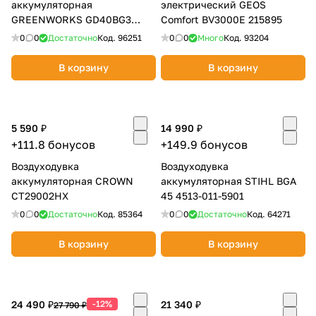
аккумуляторная
электрический GEOS
GREENWORKS GD40BG3
Comfort BV3000E 215895
2408207UB
0
0
Достаточно
Код.
96251
0
0
Много
Код.
93204
В корзину
В корзину
5 590 ₽
14 990 ₽
+111.8 бонусов
+149.9 бонусов
Воздуходувка
Воздуходувка
аккумуляторная CROWN
аккумуляторная STIHL BGA
CT29002HX
45 4513-011-5901
0
0
Достаточно
Код.
85364
0
0
Достаточно
Код.
64271
В корзину
В корзину
24 490 ₽
-12%
21 340 ₽
27 790 ₽