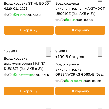
Воздуходувка STIHL BG 50
Воздуходувка
4229-011-1723
аккумуляторная MAKITA XGT
UB001GZ (без АКБ и ЗУ)
0
0
Много
Код.
53028
0
0
Много
Код.
80808
В корзину
В корзину
15 990 ₽
9 990 ₽
+199.8 бонусов
Воздуходувка
аккумуляторная MAKITA
Воздуходувка
DUB187Z (без АКБ и ЗУ)
аккумуляторная
GREENWORKS GD60AB (без
0
0
Достаточно
Код.
91425
АКБ и ЗУ) 2405607
0
0
Достаточно
Код.
85850
В корзину
В корзину