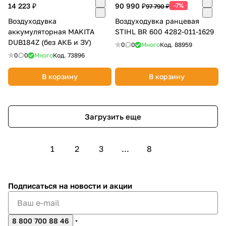
14 223 ₽
90 990 ₽
-7%
97 790 ₽
Воздуходувка
Воздуходувка ранцевая
аккумуляторная MAKITA
STIHL BR 600 4282-011-1629
DUB184Z (без АКБ и ЗУ)
0
0
Много
Код.
88959
0
0
Много
Код.
73896
В корзину
В корзину
Загрузить еще
1
2
3
...
8
Подписаться
на новости и акции
8 800 700 88 46