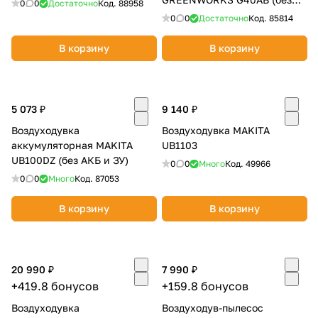
0
0
Достаточно
Код.
88958
АКБ и ЗУ) 2400807
0
0
Достаточно
Код.
85814
В корзину
В корзину
раз в 2 недели
5 073 ₽
9 140 ₽
Воздуходувка
Воздуходувка MAKITA
аккумуляторная MAKITA
UB1103
UB100DZ (без АКБ и ЗУ)
0
0
Много
Код.
49966
0
0
Много
Код.
87053
В корзину
В корзину
20 990 ₽
7 990 ₽
+419.8 бонусов
+159.8 бонусов
Воздуходувка
Воздуходув-пылесос